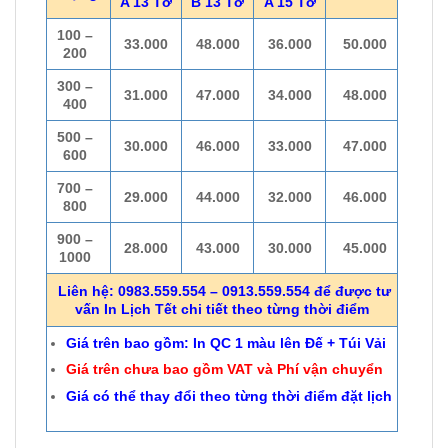
A 13 Tờ
B 13 Tờ
A 15 Tờ
100 –
33.000
48.000
36.000
50.000
200
300 –
31.000
47.000
34.000
48.000
400
500 –
30.000
46.000
33.000
47.000
600
700 –
29.000
44.000
32.000
46.000
800
900 –
28.000
43.000
30.000
45.000
1000
Liên hệ: 0983.559.554 – 0913.559.554 để được tư
vấn In Lịch Tết chi tiết theo từng thời điểm
Giá trên bao gồm: In QC 1 màu lên Đế + Túi Vải
Giá trên chưa bao gồm VAT và Phí vận chuyển
Giá có thể thay đổi theo từng thời điểm đặt lịch