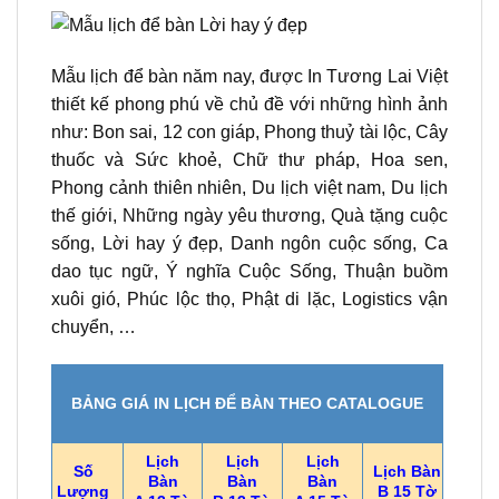
Mẫu lịch để bàn năm nay, được In Tương Lai Việt
thiết kế phong phú về chủ đề với những hình ảnh
như: Bon sai, 12 con giáp, Phong thuỷ tài lộc, Cây
thuốc và Sức khoẻ, Chữ thư pháp, Hoa sen,
Phong cảnh thiên nhiên, Du lịch việt nam, Du lịch
thế giới, Những ngày yêu thương, Quà tặng cuộc
sống, Lời hay ý đẹp, Danh ngôn cuộc sống, Ca
dao tục ngữ, Ý nghĩa Cuộc Sống, Thuận buồm
xuôi gió, Phúc lộc thọ, Phật di lặc, Logistics vận
chuyển, …
BẢNG GIÁ IN LỊCH ĐỂ BÀN THEO CATALOGUE
Lịch
Lịch
Lịch
Số
Lịch Bàn
Bàn
Bàn
Bàn
Lượng
B 15 Tờ