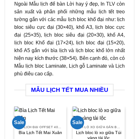
Ngoài Mẫu lịch để bàn Lời hay ý đẹp, In TLV còn
sản xuất và phân phối những mẫu lịch tết treo
tường gắn với các mẫu lịch bloc khổ đại như: lịch
bloc siêu cực đại (30×40), khổ A3, lịch bloc cực
đại (25×35), lịch bloc siêu đại (20×30), khổ A4,
lịch bloc Khổ đại (17×24), lịch bloc đại (15×20),
khổ A5 gắn với bìa lịch và lịch bloc khổ lớn nhất
hiện nay kích thước (38×54). Bên cạnh đó, còn có
Mẫu lịch bloc Laminate, Lịch gỗ Laminate và Lịch
phù điêu cao cấp.
MẪU LỊCH TẾT MUA NHIỀU
Sale
Sale
Sal
BÌA LỊCH ĐẠI OFFSET 40X60
LỊCH LÒ XO GIỮA GẮN BLOC
Lịch bloc lò xo giữa Túi
Bìa Lịch Tết Mai Xuân
vàng tài lộc