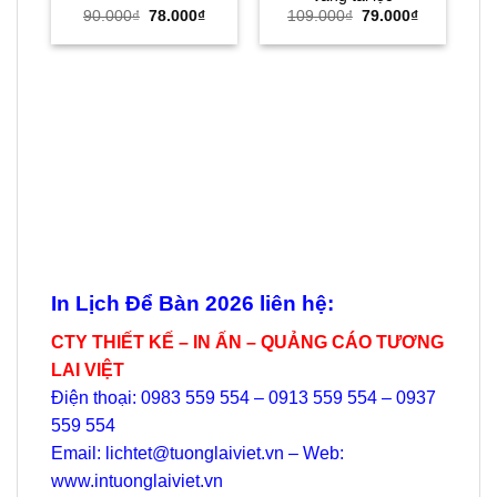
Giá
Giá
Giá
Giá
90.000
₫
78.000
₫
109.000
₫
79.000
₫
gốc
hiện
gốc
hiện
là:
tại
là:
tại
90.000₫.
là:
109.000₫.
là:
78.000₫.
79.000₫.
LỊ
L
In Lịch Để Bàn 2026 liên hệ:
CTY THIẾT KẾ – IN ẤN – QUẢNG CÁO TƯƠNG
LAI VIỆT
Điện thoại: 0983 559 554 – 0913 559 554 – 0937
559 554
Email: lichtet@tuonglaiviet.vn – Web:
www.intuonglaiviet.vn