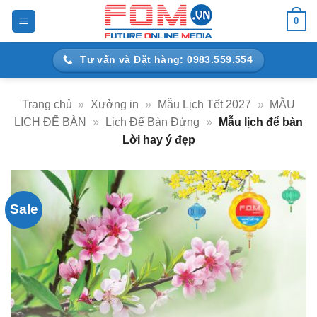
Bỏ
0
qua
nội
Tư vấn và Đặt hàng: 0983.559.554
dung
Trang chủ
»
Xưởng in
»
Mẫu Lịch Tết 2027
»
MẪU
LỊCH ĐỂ BÀN
»
Lịch Để Bàn Đứng
»
Mẫu lịch để bàn
Lời hay ý đẹp
Sale