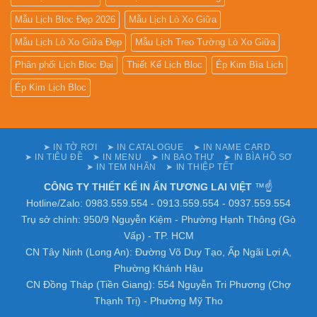
Mẫu Lịch Bloc Đẹp 2026
Mẫu Lịch Lò Xo Giữa
Mẫu Lịch Lò Xo Giữa Đẹp
Mẫu Lịch Treo Tường Lò Xo Giữa
Phân phối Lịch Bloc Đại
Thiết Kế Lịch Bloc
Ép Kim Bìa Lịch
Ép Kim Lịch Bloc
➤ IN TỜ RƠI
➤ IN CATALOGUE
➤ IN NAME CARD
➤ IN TIÊU ĐỀ
➤ IN MENU
➤ IN BAO THƯ
➤ IN BÌA HỒ SƠ
➤ IN TEM NHÃN
➤ IN THIỆP TẾT
CÔNG TY THIẾT KẾ IN ẤN TƯƠNG LAI VIỆT
™☝️
Hotline/Zalo: 0983.559.554 - 0913.559.554 - 0937.559.554
Trụ sở chính: 950/9 Nguyễn Kiệm - Phường Hạnh Thông (Gò
Vấp) - TP. HCM
CN Tây Ninh (Long An): Đường Võ Duy Tạo, Ấp Ngãi Lợi A,
Phường Khánh Hậu
CN Đồng Tháp (Tiền Giang): 554 Nguyễn Tri Phương (Chợ
Thạnh Trị) - Phường Mỹ Tho