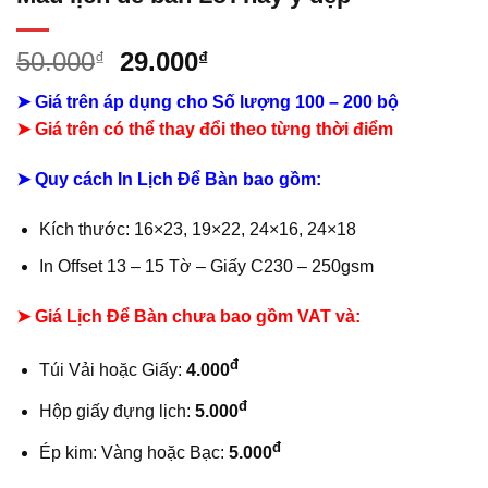
Giá
Giá
50.000
29.000
₫
₫
gốc
hiện
➤ Giá trên áp dụng cho Số lượng 100 – 200 bộ
là:
tại
➤
Giá trên có thể thay đổi theo từng thời điểm
50.000₫.
là:
29.000₫.
➤ Quy cách In Lịch Để Bàn bao gồm:
Kích thước: 16×23, 19×22, 24×16, 24×18
In Offset 13 – 15 Tờ – Giấy C230 – 250gsm
➤ Giá Lịch Để Bàn chưa bao gồm VAT và:
đ
Túi Vải hoặc Giấy:
4.000
đ
Hộp giấy đựng lịch:
5.000
đ
Ép kim: Vàng hoặc Bạc:
5.000