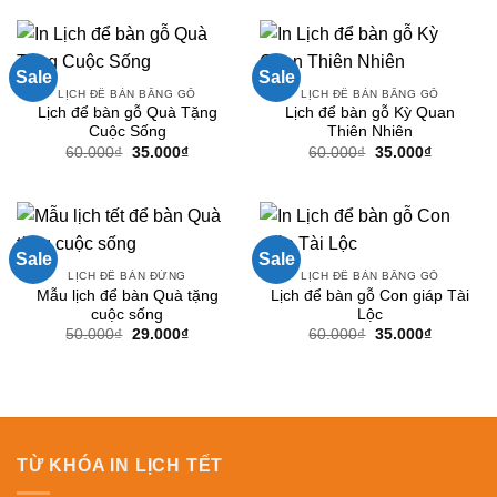
40.000₫.
là:
60.000₫.
là:
24.000₫.
35.000₫.
Sale
Sale
LỊCH ĐỂ BÀN BẰNG GỖ
LỊCH ĐỂ BÀN BẰNG GỖ
Lịch để bàn gỗ Quà Tặng
Lịch để bàn gỗ Kỳ Quan
Cuộc Sống
Thiên Nhiên
Giá
Giá
Giá
Giá
60.000
₫
35.000
₫
60.000
₫
35.000
₫
gốc
hiện
gốc
hiện
là:
tại
là:
tại
60.000₫.
là:
60.000₫.
là:
35.000₫.
35.000₫.
Sale
Sale
LỊCH ĐỂ BÀN ĐỨNG
LỊCH ĐỂ BÀN BẰNG GỖ
Mẫu lịch để bàn Quà tặng
Lịch để bàn gỗ Con giáp Tài
cuộc sống
Lộc
Giá
Giá
Giá
Giá
50.000
₫
29.000
₫
60.000
₫
35.000
₫
gốc
hiện
gốc
hiện
là:
tại
là:
tại
50.000₫.
là:
60.000₫.
là:
29.000₫.
35.000₫.
TỪ KHÓA IN LỊCH TẾT