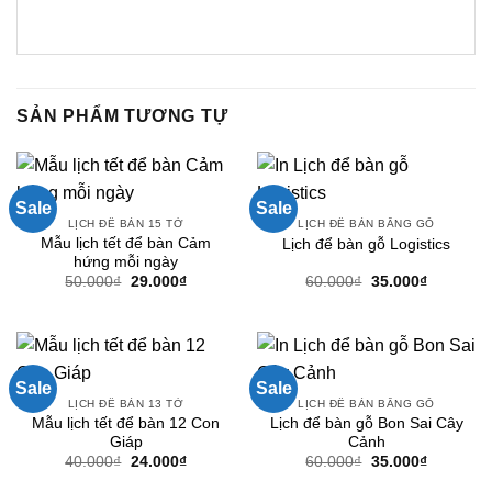
SẢN PHẨM TƯƠNG TỰ
Sale
Sale
LỊCH ĐỂ BÀN 15 TỜ
LỊCH ĐỂ BÀN BẰNG GỖ
Mẫu lịch tết để bàn Cảm
Lịch để bàn gỗ Logistics
hứng mỗi ngày
Giá
Giá
Giá
Giá
50.000
₫
29.000
₫
60.000
₫
35.000
₫
gốc
hiện
gốc
hiện
là:
tại
là:
tại
50.000₫.
là:
60.000₫.
là:
29.000₫.
35.000₫.
Sale
Sale
LỊCH ĐỂ BÀN 13 TỜ
LỊCH ĐỂ BÀN BẰNG GỖ
Mẫu lịch tết để bàn 12 Con
Lịch để bàn gỗ Bon Sai Cây
Giáp
Cảnh
Giá
Giá
Giá
Giá
40.000
₫
24.000
₫
60.000
₫
35.000
₫
gốc
hiện
gốc
hiện
là:
tại
là:
tại