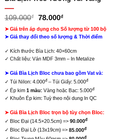
Giá
Giá
109.000
78.000
₫
₫
gốc
hiện
➤ Giá trên áp dụng cho Số lượng từ 100 bộ
là:
tại
➤ Giá thay đổi theo số lượng & Thời điểm
109.000₫.
là:
78.000₫.
✓
Kích thước Bìa Lịch: 40×60cm
✓ Chất liệu:
Ván MDF 3mm –
In Metalize
➤ Giá Bìa Lịch Bloc chưa bao gồm
Vat và:
đ
đ
✓
Túi Nilon: 4.000
– Túi Giấy: 5.000
đ
✓ Ép kim
1 màu:
Vàng hoặc Bạc: 5.000
✓
Khuôn Ép kim: Tuỳ theo nội dung In QC
➤ Giá Bìa Lịch Bloc trọn bộ tùy chọn Bloc:
đ
✓
Bloc Đại (14.5×20.5cm) =>
90.000
đ
✓
Bloc Đại Lở (13x19cm) =>
85.000
đ
✓
Bloc Trung Màu 60gsm =>
80.000