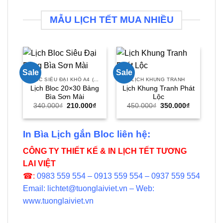
MẪU LỊCH TẾT MUA NHIỀU
Sale
Sale
Sal
BLOC SIÊU ĐẠI KHỔ A4 (20X30)
LỊCH KHUNG TRANH
B
Lịch Bloc 20×30 Bảng
Lịch Khung Tranh Phát
Bìa Sơn Mài
Lộc
Giá
Giá
Giá
Giá
340.000
₫
210.000
₫
450.000
₫
350.000
₫
gốc
hiện
gốc
hiện
là:
tại
là:
tại
340.000₫.
là:
450.000₫.
là:
210.000₫.
350.000₫.
In Bìa Lịch gắn Bloc liên hệ:
CÔNG TY THIẾT KẾ & IN LỊCH TẾT TƯƠNG
LAI VIỆT
☎:
0983 559 554 – 0913 559 554 – 0937 559 554
Email: lichtet@tuonglaiviet.vn – Web:
www.tuonglaiviet.vn