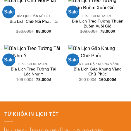
Sale
Sale
BÌA LỊCH DÁN NỔI 3D
BÌA LỊCH METALIZE
Bìa Lịch Treo Tường Thuận
Bìa Lịch Chữ Nổi Phát Tài
Buồm Xuôi Gió
Giá
Giá
Giá
Giá
150.000
₫
88.000
₫
109.000
₫
78.000
₫
gốc
hiện
gốc
hiện
là:
tại
là:
tại
150.000₫.
là:
109.000₫.
là:
88.000₫.
78.000₫.
Sale
Sale
BÌA LỊCH METALIZE
BÌA LỊCH GẬP KHUNG VÀNG
Bìa Lịch Treo Tường Tài
Bìa Lịch Gập Khung Vàng
Lộc Như Ý
Chữ Phúc
Giá
Giá
Giá
Giá
109.000
₫
78.000
₫
300.000
₫
160.000
₫
gốc
hiện
gốc
hiện
là:
tại
là:
tại
109.000₫.
là:
300.000₫.
là:
78.000₫.
160.000
TỪ KHÓA IN LỊCH TẾT
Bloc khổ A5
Bìa Lò Xo Giữa
Bìa Lò Xo Giữa Bế Nổi