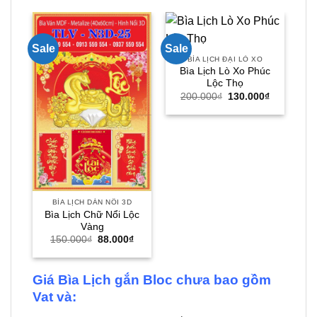
Sale
Sale
Sal
BÌA LỊCH ĐẠI LÒ XO
Bìa Lịch Lò Xo Phúc
Bì
Lộc Thọ
Giá
Giá
200.000
₫
130.000
₫
gốc
hiện
là:
tại
200.000₫.
là:
130.000₫.
BÌA LỊCH DÁN NỔI 3D
Bìa Lịch Chữ Nổi Lộc
Vàng
Giá
Giá
150.000
₫
88.000
₫
gốc
hiện
là:
tại
150.000₫.
là:
88.000₫.
Giá Bìa Lịch gắn Bloc chưa bao gồm
Vat và: