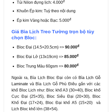
đ
Túi Nilon đựng lịch: 4.000
Khuôn Ép kim: Tuỳ theo nội dung
đ
Ép kim Vàng hoặc Bạc: 5.000
Giá Bìa Lịch Treo Tường trọn bộ tùy
chọn Bloc:
đ
Bloc Đại (14.5×20.5cm) =>
90.000
đ
Bloc Đại Lở (13x19cm) =>
85.000
đ
Bloc Trung Màu 60gsm =>
80.000
Ngoài ra, Bìa Lịch Bloc Đại còn có
Bìa Lịch Gỗ
Laminate
và Bìa Lịch Gỗ Phù Điêu gắn với các
khổ Bloc Lịch như: Bloc khổ A3 (30×40), Bloc khổ
Cực Đại (25×35), Bloc Siêu Đại (20×30), Bloc
Khổ Đại (17×24), Bloc Đại khổ A5 (15×20) và
Lịch Bloc khổ lớn (38×54).