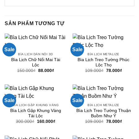
SẢN PHẨM TƯƠNG TỰ
Sale
Sale
BÌA LỊCH DÁN NỔI 3D
BÌA LỊCH METALIZE
Bìa Lịch Chữ Nổi Mai Tài
Bìa Lịch Treo Tường Phúc
Lộc
Lộc Thọ
Giá
Giá
Giá
Giá
150.000
₫
88.000
₫
109.000
₫
78.000
₫
gốc
hiện
gốc
hiện
là:
tại
là:
tại
150.000₫.
là:
109.000₫.
là:
88.000₫.
78.000₫.
Sale
Sale
BÌA LỊCH GẬP KHUNG VÀNG
BÌA LỊCH METALIZE
Bìa Lịch Gập Khung Vàng
Bìa Lịch Treo Tường Thuận
Tài Lộc
Buồm Như Ý
Giá
Giá
Giá
Giá
300.000
₫
160.000
₫
109.000
₫
78.000
₫
gốc
hiện
gốc
hiện
là:
tại
là:
tại
300.000₫.
là:
109.000₫.
là:
160.000₫.
78.000₫.