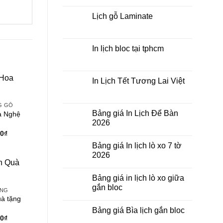
có
tết
bình
theo
luận
Lịch gỗ Laminate
yêu
ở
cầu
In
Không
Lịch
có
Tết
bình
Để
luận
In lịch bloc tại tphcm
Bàn
ở
Lịch
Không
gỗ
có
Laminate
bình
luận
In Lịch Tết Tương Lai Việt
ở
In
Không
lịch
có
bloc
bình
G GỖ
tại
luận
Bảng giá In Lịch Để Bàn
a Nghệ
tphcm
ở
2026
In
Lịch
Giá
00
₫
Không
Tết
hiện
có
Tương
Bảng giá In lịch lò xo 7 tờ
tại
bình
Lai
luận
0₫.
là:
2026
Việt
ở
35.000₫.
Bảng
Không
giá
có
Bảng giá in lịch lò xo giữa
In
bình
Lịch
luận
gắn bloc
ỨNG
Để
ở
Bàn
Bảng
Không
uà tặng
2026
giá
có
Bảng giá Bìa lịch gắn bloc
In
bình
lịch
Giá
luận
00
₫
Không
lò
ở