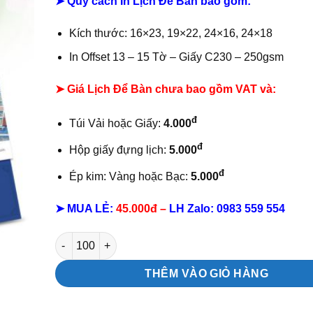
➤ Quy cách In Lịch Để Bàn bao gồm:
Kích thước: 16×23, 19×22, 24×16, 24×18
In Offset 13 – 15 Tờ – Giấy C230 – 250gsm
➤ Giá Lịch Để Bàn chưa bao gồm VAT và:
đ
Túi Vải hoặc Giấy:
4.000
đ
Hộp giấy đựng lịch:
5.000
đ
Ép kim: Vàng hoặc Bạc:
5.000
➤ MUA LẺ:
45.000đ –
LH
Zalo:
0983 559 554
Mẫu lịch để bàn Cảnh đẹp việt nam số lượng
THÊM VÀO GIỎ HÀNG