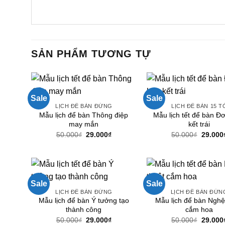
SẢN PHẨM TƯƠNG TỰ
Sale
Sale
LỊCH ĐỂ BÀN ĐỨNG
LỊCH ĐỂ BÀN 15 T
Mẫu lịch để bàn Thông điệp
Mẫu lịch tết để bàn Đ
may mắn
kết trái
Giá
Giá
Giá
50.000
₫
29.000
₫
50.000
₫
29.000
gốc
hiện
gốc
là:
tại
là:
50.000₫.
là:
50.000₫
29.000₫.
Sale
Sale
LỊCH ĐỂ BÀN ĐỨNG
LỊCH ĐỂ BÀN ĐỨN
Mẫu lịch để bàn Ý tưởng tạo
Mẫu lịch để bàn Nghệ
thành công
cắm hoa
Giá
Giá
Giá
50.000
₫
29.000
₫
50.000
₫
29.000