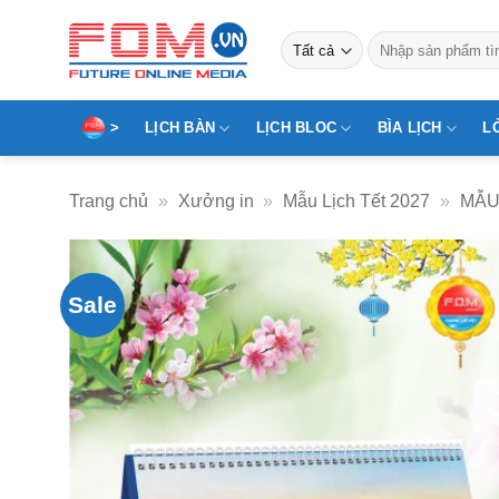
Bỏ
qua
Tìm
kiếm:
nội
dung
>
LỊCH BÀN
LỊCH BLOC
BÌA LỊCH
L
Trang chủ
»
Xưởng in
»
Mẫu Lịch Tết 2027
»
MẪU
Sale