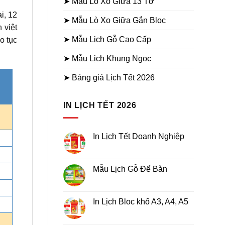
➤ Mẫu Lò Xo Giữa 13 Tờ
i, 12
➤ Mẫu Lò Xo Giữa Gắn Bloc
 việt
➤ Mẫu Lịch Gỗ Cao Cấp
o tục
➤ Mẫu Lịch Khung Ngọc
➤ Bảng giá Lịch Tết 2026
IN LỊCH TẾT 2026
In Lịch Tết Doanh Nghiệp
Không
có
bình
luận
Mẫu Lịch Gỗ Để Bàn
ở
In
Không
Lịch
có
Tết
bình
Doanh
luận
In Lịch Bloc khổ A3, A4, A5
Nghiệp
ở
Mẫu
Không
Lịch
có
Gỗ
bình