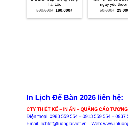
Tài Lộc
ngày yêu thươ
Giá
Giá
Giá
300.000
₫
160.000
₫
50.000
₫
29.00
gốc
hiện
gốc
là:
tại
là:
300.000₫.
là:
50.00
160.000₫.
In Lịch Để Bàn 2026 liên hệ:
CTY THIẾT KẾ – IN ẤN – QUẢNG CÁO TƯƠNG 
Điện thoại: 0983 559 554 – 0913 559 554 – 0937
Email: lichtet@tuonglaiviet.vn – Web: www.intuong