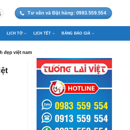
Tư vấn và Đặt hàng: 0983.559.554
LỊCH TỜ
LỊCH TẾT
BẢNG BÁO GIÁ
h đẹp việt nam
ệt