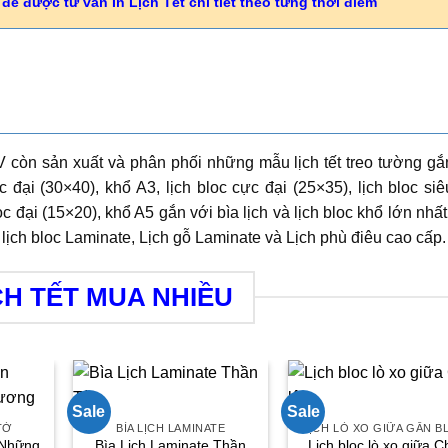
để được tư vấn In Lịch Tết chi tiết theo từng thời điểm
 còn sản xuất và phân phối những mẫu lịch tết treo tường gắ
 đại (30×40), khổ A3, lịch bloc cực đại (25×35), lịch bloc siê
oc đại (15×20), khổ A5 gắn với bìa lịch và lịch bloc khổ lớn nhất
lịch bloc Laminate, Lịch gỗ Laminate và Lịch phù điêu cao cấp.
CH TẾT MUA NHIỀU
Sale
Sale
TỜ
BÌA LỊCH LAMINATE
LỊCH LÒ XO GIỮA GẮN B
n Những
Bìa Lịch Laminate Thần
Lịch bloc lò xo giữa 