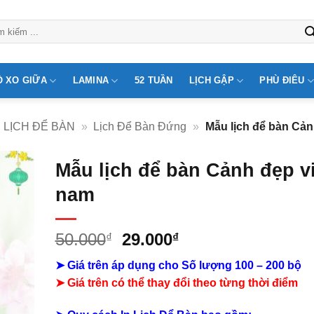
Ò XO GIỮA
LAMINA
52 TUẦN
LỊCH GẬP
PHÙ ĐIÊU
 LỊCH ĐỂ BÀN
»
Lịch Để Bàn Đứng
»
Mẫu lịch để bàn Cản
Mẫu lịch để bàn Cảnh đẹp vi
nam
Giá
Giá
50.000
29.000
₫
₫
gốc
hiện
➤ Giá trên áp dụng cho Số lượng 100 – 200 bộ
là:
tại
➤
Giá trên có thể thay đổi theo từng thời điểm
50.000₫.
là:
29.000₫.