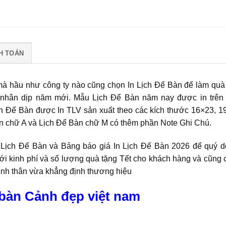
H TOÁN
mà hầu như công ty nào cũng chọn In Lịch Để Bàn để làm quà
n nhân dịp năm mới. Mẫu Lịch Để Bàn năm nay được in trên
 Để Bàn được In TLV sản xuất theo các kích thước 16×23, 1
àn chữ A và Lịch Để Bàn chữ M có thêm phần Note Ghi Chú.
 Lịch Để Bàn và Bảng báo giá In Lịch Để Bàn 2026 để quý 
i kinh phí và số lượng quà tặng Tết cho khách hàng và cũng 
tình thân vừa khẳng định thương hiệu
 bàn Cảnh đẹp việt nam