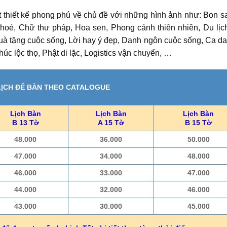
 thiết kế phong phú về chủ đề với những hình ảnh như: Bon sa
khoẻ, Chữ thư pháp, Hoa sen, Phong cảnh thiên nhiên, Du lịch
uà tặng cuộc sống, Lời hay ý đẹp, Danh ngôn cuộc sống, Ca da
c lộc thọ, Phật di lặc, Logistics vận chuyển, …
 LỊCH ĐỂ BÀN THEO CATALOGUE
Lịch Bàn
Lịch Bàn
Lịch Bàn
B 13 Tờ
A 15 Tờ
B 15 Tờ
48.000
36.000
50.000
47.000
34.000
48.000
46.000
33.000
47.000
44.000
32.000
46.000
43.000
30.000
45.000