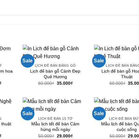
Sale
Sale
Ờ
LỊCH ĐỂ BÀN BẰNG GỖ
LỊCH ĐỂ BÀN BẰN
ơm hoa
Lịch để bàn gỗ Cảnh Đẹp
Lịch để bàn gỗ Ho
Quê Hương
Thuật
Giá
Giá
Giá
Giá
₫
60.000
₫
35.000
₫
60.000
₫
35.0
hiện
gốc
hiện
gốc
tại
là:
tại
là:
.
là:
60.000₫.
là:
60.00
29.000₫.
35.000₫.
Sale
Sale
G
LỊCH ĐỂ BÀN 15 TỜ
LỊCH ĐỂ BÀN Đ
 thuật
Mẫu lịch tết để bàn Cảm
Mẫu lịch để bàn Q
hứng mỗi ngày
cuộc sống
Giá
Giá
Giá
Giá
₫
50.000
₫
29.000
₫
50.000
₫
29.0