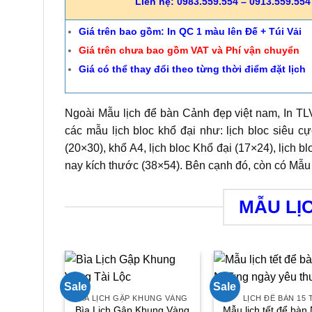
Liên hệ: 0983.559.554 – 0913.559.554 
Giá trên bao gồm: In QC 1 màu lên Đế + Túi Vải
Giá trên chưa bao gồm VAT và Phí vận chuyển
Giá có thể thay đổi theo từng thời điểm đặt lịch
Ngoài Mẫu lịch để bàn Cảnh đẹp việt nam, In TLV
các mẫu lịch bloc khổ đại như: lịch bloc siêu cực
(20×30), khổ A4, lịch bloc Khổ đại (17×24), lịch bl
nay kích thước (38×54). Bên cạnh đó, còn có Mẫu 
MẪU LỊ
Sale
Sale
BÌA LỊCH GẬP KHUNG VÀNG
LỊCH ĐỂ BÀN 15 
Bìa Lịch Gập Khung Vàng
Mẫu lịch tết để bà