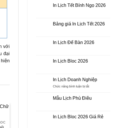
Để
luận
In Lịch Tết Bính Ngọ 2026
Bàn
ở
In
Không
Lịch
có
Bloc
bình
khổ
luận
Bảng giá In Lịch Tết 2026
A3,
ở
A4,
In
Không
A5
Lịch
có
Tết
bình
Bính
luận
In Lịch Để Bàn 2026
Ngọ
ở
n với
2026
Bảng
Không
giá
có
u đại
In
bình
Lịch
luận
 hiện
In Lịch Bloc 2026
Tết
ở
2026
In
Không
Lịch
có
Để
bình
Bàn
luận
In Lịch Doanh Nghiệp
2026
ở
In
ở
Chức năng bình luận bị tắt
Lịch
In
Bloc
Lịch
2026
Mẫu Lịch Phù Điêu
Doanh
Không
Nghiệp
có
bình
luận
In Lịch Bloc 2026 Giá Rẻ
Sale
Sale
ở
LOC
Mẫu
Không
Lịch
có
Chữ