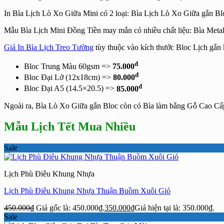
In Bìa Lịch Lò Xo Giữa Mini có 2 loại: Bìa Lịch Lò Xo Giữa gắn B
Mẫu Bìa Lịch Mini Đồng Tiền may mắn có nhiều chất liệu: Bìa Meta
Giá In Bìa Lịch Treo Tường
tùy thuộc vào kích thước Bloc Lịch gắn
đ
Bloc Trung Màu 60gsm =>
75.000
đ
Bloc Đại Lở (12x18cm) =>
80.000
đ
Bloc Đại A5 (14.5×20.5) =>
85.000
Ngoài ra, Bìa Lò Xo Giữa gắn Bloc còn có Bìa làm bằng Gỗ Cao Cấ
Mẫu Lịch Tết Mua Nhiều
Sale
Lịch Phù Điêu Khung Nhựa
Lịch Phù Điêu Khung Nhựa Thuận Buồm Xuôi Gió
450.000
₫
Giá gốc là: 450.000₫.
350.000
₫
Giá hiện tại là: 350.000₫.
Sale