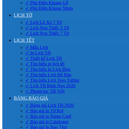
✓ Phù Điêu Khung Gỗ
✓ Phù Điêu Khung Nhựa
LỊCH TỜ
✓ Lịch Lò Xo 7 Tờ
✓ Lịch Nẹp Thiếc 5 Tờ
✓ Lịch Nẹp Thiếc 7 Tờ
LỊCH TẾT
✓ Mẫu Lịch
✓ In Lịch Tết
✓ Thiết kế Lịch Tết
✓ Tìm hiểu in lịch tết
✓ Tìm hiểu In Lịch Bloc
✓ Tìm hiểu Lịch Để Bàn
✓ Tìm hiểu Lịch Treo Tường
✓ Lịch Tết Bính Ngọ 2026
✓ Phong tục Tết Việt
BẢNG BÁO GIÁ
✓ Bảng giá Lịch Tết 2026
✓ Báo giá In Tờ Rơi
✓ Báo giá in Name Card
✓ Báo giá in Catalogue
✓ Báo giá In Bao Thư