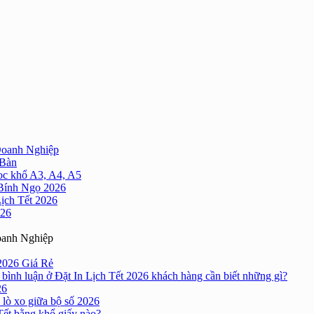
Doanh Nghiệp
 Bàn
oc khổ A3, A4, A5
 Bính Ngọ 2026
Lịch Tết 2026
026
oanh Nghiệp
2026 Giá Rẻ
bình luận
ở Đặt In Lịch Tết 2026 khách hàng cần biết những gì?
26
 lò xo giữa bộ số 2026
Tết bằng khổ giấy nào?