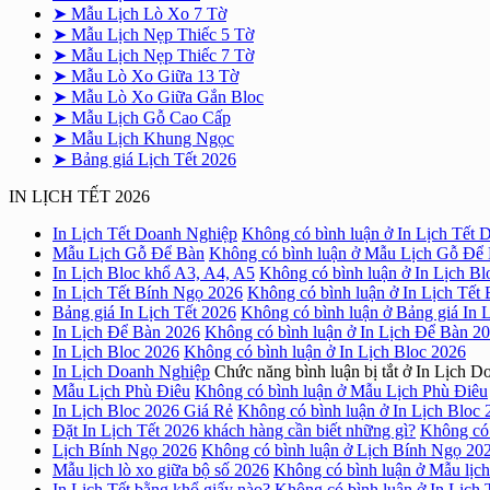
➤ Mẫu Lịch Lò Xo 7 Tờ
➤ Mẫu Lịch Nẹp Thiếc 5 Tờ
➤ Mẫu Lịch Nẹp Thiếc 7 Tờ
➤ Mẫu Lò Xo Giữa 13 Tờ
➤ Mẫu Lò Xo Giữa Gắn Bloc
➤ Mẫu Lịch Gỗ Cao Cấp
➤ Mẫu Lịch Khung Ngọc
➤ Bảng giá Lịch Tết 2026
IN LỊCH TẾT 2026
In Lịch Tết Doanh Nghiệp
Không có bình luận
ở In Lịch Tết 
Mẫu Lịch Gỗ Để Bàn
Không có bình luận
ở Mẫu Lịch Gỗ Để
In Lịch Bloc khổ A3, A4, A5
Không có bình luận
ở In Lịch Bl
In Lịch Tết Bính Ngọ 2026
Không có bình luận
ở In Lịch Tết
Bảng giá In Lịch Tết 2026
Không có bình luận
ở Bảng giá In 
In Lịch Để Bàn 2026
Không có bình luận
ở In Lịch Để Bàn 2
In Lịch Bloc 2026
Không có bình luận
ở In Lịch Bloc 2026
In Lịch Doanh Nghiệp
Chức năng bình luận bị tắt
ở In Lịch D
Mẫu Lịch Phù Điêu
Không có bình luận
ở Mẫu Lịch Phù Điêu
In Lịch Bloc 2026 Giá Rẻ
Không có bình luận
ở In Lịch Bloc 
Đặt In Lịch Tết 2026 khách hàng cần biết những gì?
Không có 
Lịch Bính Ngọ 2026
Không có bình luận
ở Lịch Bính Ngọ 20
Mẫu lịch lò xo giữa bộ số 2026
Không có bình luận
ở Mẫu lịch
In Lịch Tết bằng khổ giấy nào?
Không có bình luận
ở In Lịch 