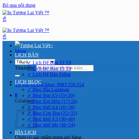
Bỏ qua nội dung
>
Menu
LỊCH BÀN
✓ Lịch Để Bàn 13 Tờ
Tìm kiếm:
✓ Lịch Để Bàn 15 Tờ
✓ Lịch Để Bàn Đứng
LỊCH BLOC
Tư vấn và Đặt hàng: 0983.559.554
✓ Bloc Bìa Laminate
0
✓ Bloc Đại A5 (15×20)
Giỏ hàng
✓ Bloc Đại Hộp (17×24)
✓ Bloc khổ A4 (20×30)
✓ Bloc Cực Đại (25×35)
✓ Bloc khổ A3 (30×40)
✓ Bloc khổ lớn (38×54)
BÌA LỊCH
Chưa có sản phẩm trong giỏ hàng.