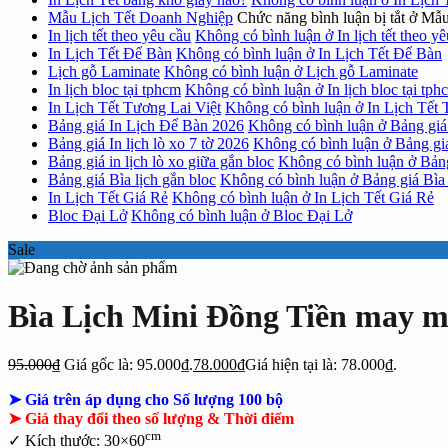
Mẫu Lịch Tết Doanh Nghiệp
Chức năng bình luận bị tắt
ở Mẫu
In lịch tết theo yêu cầu
Không có bình luận
ở In lịch tết theo y
In Lịch Tết Để Bàn
Không có bình luận
ở In Lịch Tết Để Bàn
Lịch gỗ Laminate
Không có bình luận
ở Lịch gỗ Laminate
In lịch bloc tại tphcm
Không có bình luận
ở In lịch bloc tại tph
In Lịch Tết Tương Lai Việt
Không có bình luận
ở In Lịch Tết 
Bảng giá In Lịch Để Bàn 2026
Không có bình luận
ở Bảng giá
Bảng giá In lịch lò xo 7 tờ 2026
Không có bình luận
ở Bảng giá
Bảng giá in lịch lò xo giữa gắn bloc
Không có bình luận
ở Bảng
Bảng giá Bìa lịch gắn bloc
Không có bình luận
ở Bảng giá Bìa 
In Lịch Tết Giá Rẻ
Không có bình luận
ở In Lịch Tết Giá Rẻ
Bloc Đại Lở
Không có bình luận
ở Bloc Đại Lở
Sale
Bìa Lịch Mini Đồng Tiền may 
95.000
₫
Giá gốc là: 95.000₫.
78.000
₫
Giá hiện tại là: 78.000₫.
➤ Giá trên áp dụng cho Số lượng 100 bộ
➤ Giá thay đổi theo số lượng & Thời điểm
cm
✓ Kích thước: 30×60