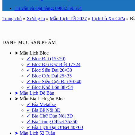
Tư vấn và Đặt hàng: 0983.559.554
Trang chủ
»
Xưởng in
»
Mẫu Lịch Tết 2027
»
Lịch Lò Xo Giữa
»
Bì
DANH MỤC SẢN PHẨM
➤ Mẫu Lịch Bloc
✓ Bloc Đại (15×20)
✓ Bloc Đại Đặc Biệt 17×24
✓ Bloc Siêu Đại 20×30
✓ Bloc Cực Đại 25×35
✓ Bloc Siêu Cực Đại 30×40
✓ Bloc Khổ Lớn 38×54
➤ Mẫu Lịch Để Bàn
➤ Mẫu Bìa Lịch gắn Bloc
✓ Bìa Metalize
✓ Bìa Bế Nổi 3D
✓ Bìa Chữ Dán Nổi 3D
✓ Bìa Trung Offset 35×50
✓ Bìa Lịch Đại Offset 40×60
➤ Mẫu Lịch 52 Tuần