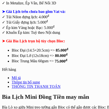
✓
In Metalize, Ép Vân, Bế Nổi 3D
➤ Giá Lịch trên chưa bao gồm
Vat và:
đ
✓ Túi Nilon đựng lịch: 4.000
đ
✓ Túi Giấy đựng lịch: 5.000
đ
✓ Ép kim Vàng hoặc Bạc: 5.000
✓ Khuôn Ép kim: Tuỳ theo Nội dung
➤ Giá Bìa Lịch trọn bộ tùy chọn Bloc:
đ
Bloc Đại (14.5×20.5cm) =>
85.000
đ
Bloc Đại Lở (12x18cm) =>
80.000
đ
Bloc Trung Màu 60gsm =>
75.000
Hết hàng
Mô tả
Thông tin bổ sung
THÔNG TIN THANH TOÁN
Bìa Lịch Mini Đồng Tiền may mắn
Bìa Lò xo giữa Mini treo tường gắn Bloc có thể gắn được các Bloc: 