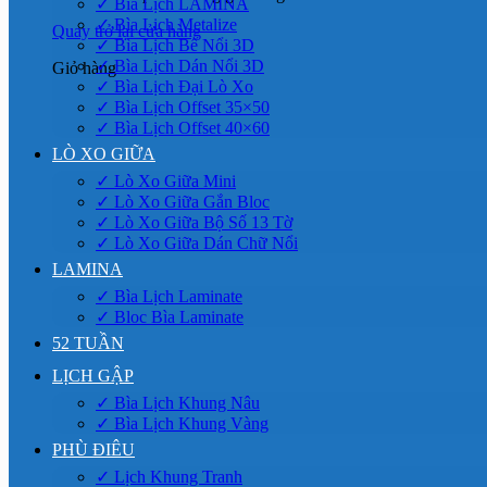
✓ Bìa Lịch LAMINA
✓ Bìa Lịch Metalize
Quay trở lại cửa hàng
✓ Bìa Lịch Bế Nổi 3D
✓ Bìa Lịch Dán Nổi 3D
Giỏ hàng
✓ Bìa Lịch Đại Lò Xo
✓ Bìa Lịch Offset 35×50
✓ Bìa Lịch Offset 40×60
LÒ XO GIỮA
✓ Lò Xo Giữa Mini
✓ Lò Xo Giữa Gắn Bloc
✓ Lò Xo Giữa Bộ Số 13 Tờ
✓ Lò Xo Giữa Dán Chữ Nổi
LAMINA
✓ Bìa Lịch Laminate
✓ Bloc Bìa Laminate
52 TUẦN
LỊCH GẬP
✓ Bìa Lịch Khung Nâu
✓ Bìa Lịch Khung Vàng
PHÙ ĐIÊU
✓ Lịch Khung Tranh