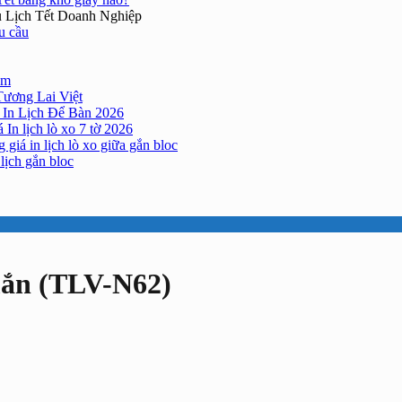
 Lịch Tết Doanh Nghiệp
êu cầu
cm
Tương Lai Việt
 In Lịch Để Bàn 2026
 In lịch lò xo 7 tờ 2026
 giá in lịch lò xo giữa gắn bloc
lịch gắn bloc
mắn (TLV-N62)