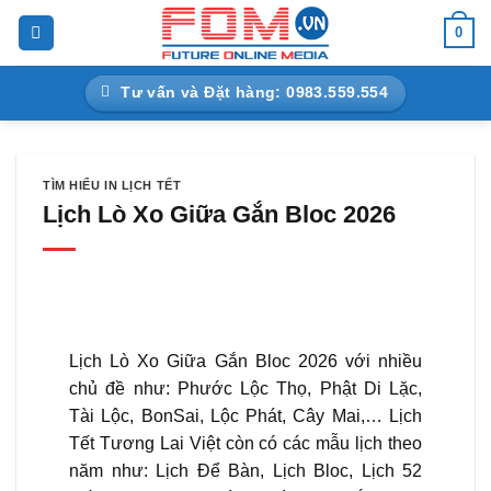
Bỏ
0
qua
nội
Tư vấn và Đặt hàng: 0983.559.554
dung
TÌM HIỂU IN LỊCH TẾT
Lịch Lò Xo Giữa Gắn Bloc 2026
Lịch Lò Xo Giữa Gắn Bloc 2026 với nhiều
chủ đề như: Phước Lộc Thọ, Phật Di Lặc,
Tài Lộc, BonSai, Lộc Phát, Cây Mai,… Lịch
Tết Tương Lai Việt còn có các mẫu lịch theo
năm như: Lịch Để Bàn, Lịch Bloc, Lịch 52