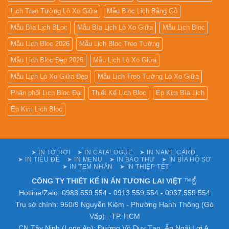
Lịch Treo Tường Lò Xo Giữa
Mẫu Bloc Lịch Bằng Gỗ
Mẫu Bìa Lịch BLoc
Mẫu Bìa Lịch Lò Xo Giữa
Mẫu Lịch Bloc
Mẫu Lịch Bloc 2026
Mẫu Lịch Bloc Treo Tường
Mẫu Lịch Bloc Đẹp 2026
Mẫu Lịch Lò Xo Giữa
Mẫu Lịch Lò Xo Giữa Đẹp
Mẫu Lịch Treo Tường Lò Xo Giữa
Phân phối Lịch Bloc Đại
Thiết Kế Lịch Bloc
Ép Kim Bìa Lịch
Ép Kim Lịch Bloc
➤ IN TỜ RƠI
➤ IN CATALOGUE
➤ IN NAME CARD
➤ IN TIÊU ĐỀ
➤ IN MENU
➤ IN BAO THƯ
➤ IN BÌA HỒ SƠ
➤ IN TEM NHÃN
➤ IN THIỆP TẾT
CÔNG TY THIẾT KẾ IN ẤN TƯƠNG LAI VIỆT
™☝️
Hotline/Zalo: 0983.559.554 - 0913.559.554 - 0937.559.554
Trụ sở chính: 950/9 Nguyễn Kiệm - Phường Hạnh Thông (Gò
Vấp) - TP. HCM
CN Tây Ninh (Long An): Đường Võ Duy Tạo, Ấp Ngãi Lợi A,