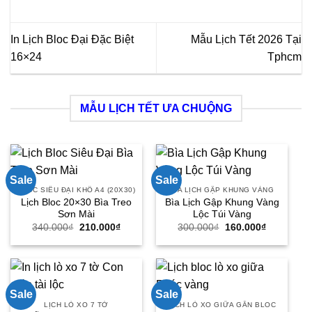
In Lịch Bloc Đại Đặc Biệt
Mẫu Lịch Tết 2026 Tại
16×24
Tphcm
MẪU LỊCH TẾT ƯA CHUỘNG
Sale
Sale
BLOC SIÊU ĐẠI KHỔ A4 (20X30)
BÌA LỊCH GẬP KHUNG VÀNG
Lịch Bloc 20×30 Bìa Treo
Bìa Lịch Gập Khung Vàng
Sơn Mài
Lộc Túi Vàng
Giá
Giá
Giá
Giá
340.000
₫
210.000
₫
300.000
₫
160.000
₫
gốc
hiện
gốc
hiện
là:
tại
là:
tại
340.000₫.
là:
300.000₫.
là:
210.000₫.
160.000₫.
Sale
Sale
LỊCH LÒ XO 7 TỜ
LỊCH LÒ XO GIỮA GẮN BLOC