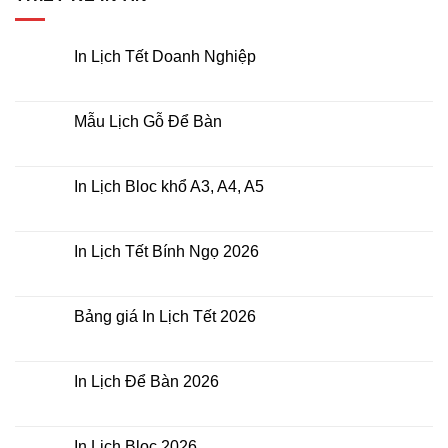
In Lịch Tết Doanh Nghiệp
Không
có
bình
luận
Mẫu Lịch Gỗ Để Bàn
ở
In
Không
Lịch
có
Tết
bình
Doanh
luận
In Lịch Bloc khổ A3, A4, A5
Nghiệp
ở
Mẫu
Không
Lịch
có
Gỗ
bình
Để
luận
In Lịch Tết Bính Ngọ 2026
Bàn
ở
In
Không
Lịch
có
Bloc
bình
khổ
luận
Bảng giá In Lịch Tết 2026
A3,
ở
A4,
In
Không
A5
Lịch
có
Tết
bình
Bính
luận
In Lịch Để Bàn 2026
Ngọ
ở
2026
Bảng
Không
giá
có
In
bình
Lịch
luận
In Lịch Bloc 2026