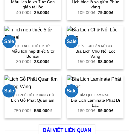
Mẫu lịch lò xo 7 tờ Con
Lịch bloc lò xo giữa Phúc
giáp tài lộc
vàng
Giá
Giá
Giá
Giá
40.000
₫
29.000
₫
109.000
₫
79.000
₫
gốc
hiện
gốc
hiện
là:
tại
là:
tại
40.000₫.
là:
109.000₫.
là:
29.000₫.
79.000₫.
Sale
Sale
LỊCH NẸP THIẾC 5 TỜ
BÌA LỊCH DÁN NỔI 3D
Mẫu lịch nẹp thiếc 5 tờ
Bìa Lịch Chữ Nổi Lộc
Bonsai
Vàng
Giá
Giá
Giá
Giá
30.000
₫
23.000
₫
150.000
₫
88.000
₫
gốc
hiện
gốc
hiện
là:
tại
là:
tại
30.000₫.
là:
150.000₫.
là:
23.000₫.
88.000₫.
Sale
Sale
LỊCH PHÙ ĐIÊU KHUNG GỖ
BÌA LỊCH LAMINATE
Bìa Lịch Laminate Phật Di
Lịch Gỗ Phật Quan âm
Lặc
Giá
Giá
Giá
Giá
750.000
₫
550.000
₫
160.000
₫
89.000
₫
gốc
hiện
gốc
hiện
là:
tại
là:
tại
750.000₫.
là:
160.000₫.
là:
550.000₫.
89.000₫.
BÀI VIẾT LIÊN QUAN