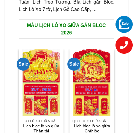
Tuần, Lịch Treo Tường, Bìa Lịch gắn Bloc,
Lịch Lò Xo 7 tờ, Lịch Gỗ Cao Cấp, …
MẪU LỊCH LÒ XO GIỮA GẮN BLOC
2026
Sale
Sale
Sale
LỊCH LÒ XO GIỮA GẮN BLOC
LỊCH LÒ XO GIỮA GẮN BLOC
Lịch bloc lò xo giữa
Lịch bloc lò xo giữa
Lịch
Thần tài
Chữ lộc
L