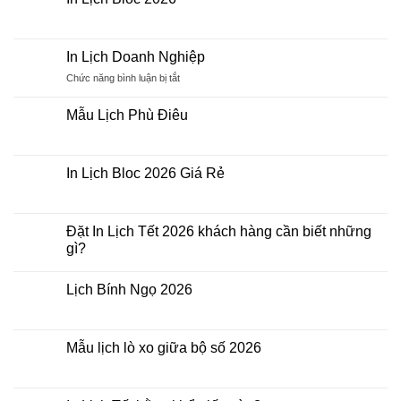
Tết
ở
2026
In
Không
Lịch
có
Để
bình
Bàn
luận
In Lịch Doanh Nghiệp
2026
ở
In
ở
Chức năng bình luận bị tắt
Lịch
In
Bloc
Lịch
2026
Mẫu Lịch Phù Điêu
Doanh
Không
Nghiệp
có
bình
luận
In Lịch Bloc 2026 Giá Rẻ
ở
Mẫu
Không
Lịch
có
Phù
bình
Điêu
luận
Đặt In Lịch Tết 2026 khách hàng cần biết những
ở
gì?
In
Lịch
Không
Bloc
có
2026
Lịch Bính Ngọ 2026
bình
Giá
luận
Rẻ
Không
ở
có
Đặt
bình
In
luận
Mẫu lịch lò xo giữa bộ số 2026
Lịch
ở
Tết
Lịch
Không
2026
Bính
có
khách
Ngọ
bình
hàng
2026