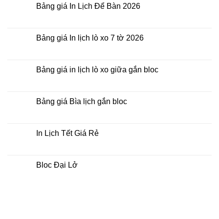
tại
luận
Bảng giá In Lịch Để Bàn 2026
tphcm
ở
In
Không
Lịch
có
Tết
bình
Tương
luận
Bảng giá In lịch lò xo 7 tờ 2026
Lai
ở
Việt
Bảng
Không
giá
có
In
bình
Lịch
luận
Bảng giá in lịch lò xo giữa gắn bloc
Để
ở
Bàn
Bảng
Không
2026
giá
có
In
bình
lịch
luận
Bảng giá Bìa lịch gắn bloc
lò
ở
xo
Bảng
Không
7
giá
có
tờ
in
bình
2026
lịch
luận
In Lịch Tết Giá Rẻ
lò
ở
xo
Bảng
Không
giữa
giá
có
gắn
Bìa
bình
bloc
lịch
luận
Bloc Đại Lở
gắn
ở
bloc
In
Không
Lịch
có
Tết
bình
Giá
luận
Rẻ
ở
Bloc
Đại