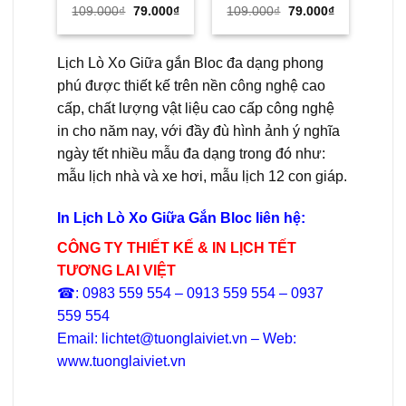
Giá
Giá
Giá
Giá
109.000
₫
79.000
₫
109.000
₫
79.000
₫
109
gốc
hiện
gốc
hiện
là:
tại
là:
tại
109.000₫.
là:
109.000₫.
là:
79.000₫.
79.000₫.
Lịch Lò Xo Giữa gắn Bloc đa dạng phong
phú được thiết kế trên nền công nghệ cao
cấp, chất lượng vật liệu cao cấp công nghệ
in cho năm nay, với đầy đù hình ảnh ý nghĩa
ngày tết nhiều mẫu đa dạng trong đó như:
mẫu lịch nhà và xe hơi, mẫu lịch 12 con giáp.
In Lịch Lò Xo Giữa Gắn Bloc liên hệ:
CÔNG TY THIẾT KẾ & IN LỊCH TẾT
TƯƠNG LAI VIỆT
☎: 0983 559 554 – 0913 559 554 – 0937
559 554
Email: lichtet@tuonglaiviet.vn – Web:
www.tuonglaiviet.vn