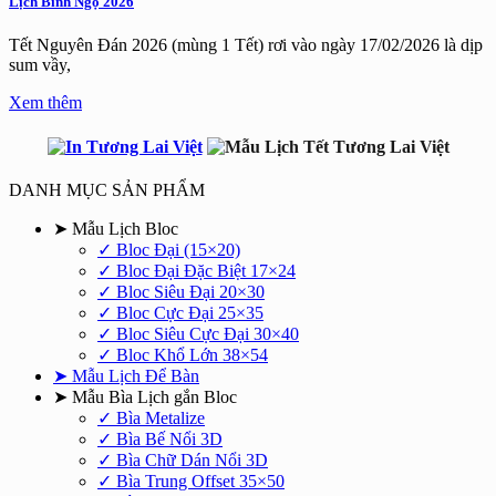
Lịch Bính Ngọ 2026
Tết Nguyên Đán 2026 (mùng 1 Tết) rơi vào ngày 17/02/2026 là dịp
sum vầy,
Xem thêm
DANH MỤC SẢN PHẨM
➤ Mẫu Lịch Bloc
✓ Bloc Đại (15×20)
✓ Bloc Đại Đặc Biệt 17×24
✓ Bloc Siêu Đại 20×30
✓ Bloc Cực Đại 25×35
✓ Bloc Siêu Cực Đại 30×40
✓ Bloc Khổ Lớn 38×54
➤ Mẫu Lịch Để Bàn
➤ Mẫu Bìa Lịch gắn Bloc
✓ Bìa Metalize
✓ Bìa Bế Nổi 3D
✓ Bìa Chữ Dán Nổi 3D
✓ Bìa Trung Offset 35×50