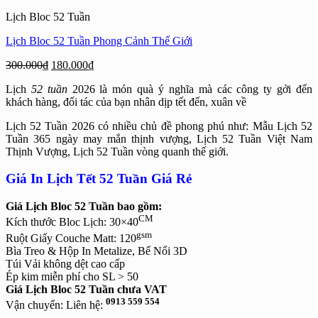
300.000₫.
là:
Lịch Bloc 52 Tuần
180.000₫.
Lịch Bloc 52 Tuần Phong Cảnh Thế Giới
Giá
Giá
300.000
₫
180.000
₫
gốc
hiện
Lịch
52 tuần
2026 là món quà ý nghĩa mà các công ty gởi đến
là:
tại
khách hàng, đối tác của bạn nhân dịp tết đến, xuân về
300.000₫.
là:
180.000₫.
Lịch 52 Tuần 2026 có nhiều chủ đề phong phú như: Mẫu Lịch 52
Tuần 365 ngày may mắn thịnh vượng, Lịch 52 Tuần Việt Nam
Thịnh Vượng, Lịch 52 Tuần vòng quanh thế giới.
Giá In Lịch Tết 52 Tuần Giá Rẻ
Giá Lịch Bloc 52 Tuần bao gồm:
CM
Kích thước Bloc Lịch: 30×40
gsm
Ruột Giấy Couche Matt: 120
Bìa Treo & Hộp In Metalize, Bế Nổi 3D
Túi Vải không dệt cao cấp
Ép kim miễn phí cho SL > 50
Giá Lịch Bloc 52 Tuần chưa VAT
0913 559 554
Vận chuyển: Liên hệ: