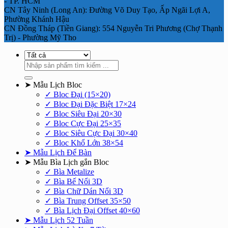
- TP. HCM
CN Tây Ninh (Long An): Đường Võ Duy Tạo, Ấp Ngãi Lợi A,
Phường Khánh Hậu
CN Đồng Tháp (Tiền Giang): 554 Nguyễn Tri Phương (Chợ Thạnh
Trị) - Phường Mỹ Tho
Tìm
kiếm:
➤ Mẫu Lịch Bloc
✓ Bloc Đại (15×20)
✓ Bloc Đại Đặc Biệt 17×24
✓ Bloc Siêu Đại 20×30
✓ Bloc Cực Đại 25×35
✓ Bloc Siêu Cực Đại 30×40
✓ Bloc Khổ Lớn 38×54
➤ Mẫu Lịch Để Bàn
➤ Mẫu Bìa Lịch gắn Bloc
✓ Bìa Metalize
✓ Bìa Bế Nổi 3D
✓ Bìa Chữ Dán Nổi 3D
✓ Bìa Trung Offset 35×50
✓ Bìa Lịch Đại Offset 40×60
➤ Mẫu Lịch 52 Tuần