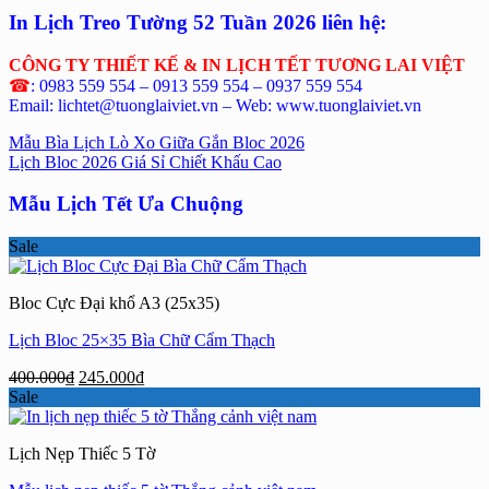
In Lịch Treo Tường 52 Tuần 2026 liên hệ:
CÔNG TY THIẾT KẾ & IN LỊCH TẾT TƯƠNG LAI VIỆT
☎
: 0983 559 554 – 0913 559 554 – 0937 559 554
Email: lichtet@tuonglaiviet.vn – Web: www.tuonglaiviet.vn
Mẫu Bìa Lịch Lò Xo Giữa Gắn Bloc 2026
Lịch Bloc 2026 Giá Sỉ Chiết Khấu Cao
Mẫu Lịch Tết Ưa Chuộng
Sale
Bloc Cực Đại khổ A3 (25x35)
Lịch Bloc 25×35 Bìa Chữ Cẩm Thạch
Giá
Giá
400.000
₫
245.000
₫
gốc
hiện
Sale
là:
tại
400.000₫.
là:
Lịch Nẹp Thiếc 5 Tờ
245.000₫.