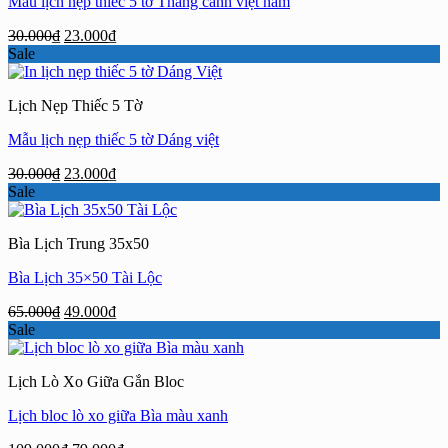
Mẫu lịch nẹp thiếc 5 tờ Thắng cảnh việt nam
Giá
Giá
30.000
₫
23.000
₫
gốc
hiện
Sale
là:
tại
30.000₫.
là:
Lịch Nẹp Thiếc 5 Tờ
23.000₫.
Mẫu lịch nẹp thiếc 5 tờ Dáng việt
Giá
Giá
30.000
₫
23.000
₫
gốc
hiện
Sale
là:
tại
30.000₫.
là:
Bìa Lịch Trung 35x50
23.000₫.
Bìa Lịch 35×50 Tài Lộc
Giá
Giá
65.000
₫
49.000
₫
gốc
hiện
Sale
là:
tại
65.000₫.
là:
Lịch Lò Xo Giữa Gắn Bloc
49.000₫.
Lịch bloc lò xo giữa Bìa màu xanh