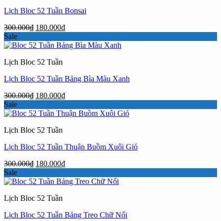
Lịch Bloc 52 Tuần Bonsai
Giá
Giá
300.000
₫
180.000
₫
gốc
hiện
Sale
là:
tại
300.000₫.
là:
Lịch Bloc 52 Tuần
180.000₫.
Lịch Bloc 52 Tuần Bảng Bìa Màu Xanh
Giá
Giá
300.000
₫
180.000
₫
gốc
hiện
Sale
là:
tại
300.000₫.
là:
Lịch Bloc 52 Tuần
180.000₫.
Lịch Bloc 52 Tuần Thuận Buồm Xuôi Gió
Giá
Giá
300.000
₫
180.000
₫
gốc
hiện
Sale
là:
tại
300.000₫.
là:
Lịch Bloc 52 Tuần
180.000₫.
Lịch Bloc 52 Tuần Bảng Treo Chữ Nổi