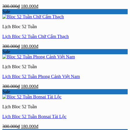
Giá
Giá
300.000
₫
180.000
₫
gốc
hiện
Sale
là:
tại
300.000₫.
là:
Lịch Bloc 52 Tuần
180.000₫.
Lịch Bloc 52 Tuần Chữ Cẩm Thạch
Giá
Giá
300.000
₫
180.000
₫
gốc
hiện
Sale
là:
tại
300.000₫.
là:
Lịch Bloc 52 Tuần
180.000₫.
Lịch Bloc 52 Tuần Phong Cảnh Việt Nam
Giá
Giá
300.000
₫
180.000
₫
gốc
hiện
Sale
là:
tại
300.000₫.
là:
Lịch Bloc 52 Tuần
180.000₫.
Lịch Bloc 52 Tuần Bonsai Tài Lộc
Giá
Giá
300.000
₫
180.000
₫