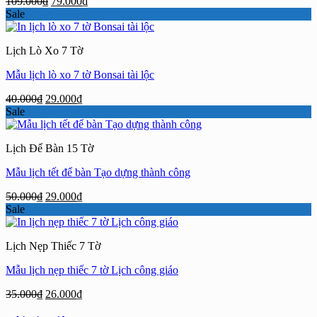
Giá
Giá
109.000
₫
79.000
₫
gốc
hiện
Sale
là:
tại
109.000₫.
là:
Lịch Lò Xo 7 Tờ
79.000₫.
Mẫu lịch lò xo 7 tờ Bonsai tài lộc
Giá
Giá
40.000
₫
29.000
₫
gốc
hiện
Sale
là:
tại
40.000₫.
là:
Lịch Để Bàn 15 Tờ
29.000₫.
Mẫu lịch tết để bàn Tạo dựng thành công
Giá
Giá
50.000
₫
29.000
₫
gốc
hiện
Sale
là:
tại
50.000₫.
là:
Lịch Nẹp Thiếc 7 Tờ
29.000₫.
Mẫu lịch nẹp thiếc 7 tờ Lịch công giáo
Giá
Giá
35.000
₫
26.000
₫
gốc
hiện