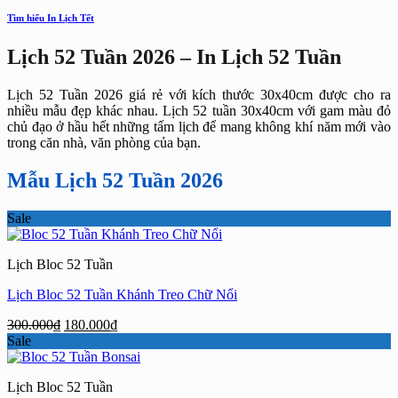
Tìm hiểu In Lịch Tết
Lịch 52 Tuần 2026 – In Lịch 52 Tuần
Lịch 52 Tuần 2026 giá rẻ với kích thước 30x40cm được cho ra
nhiều mẫu đẹp khác nhau. Lịch 52 tuần 30x40cm với gam màu đỏ
chủ đạo ở hầu hết những tấm lịch để mang không khí năm mới vào
trong căn nhà, văn phòng của bạn.
Mẫu Lịch 52 Tuần 2026
Sale
Lịch Bloc 52 Tuần
Lịch Bloc 52 Tuần Khánh Treo Chữ Nổi
Giá
Giá
300.000
₫
180.000
₫
gốc
hiện
Sale
là:
tại
300.000₫.
là:
Lịch Bloc 52 Tuần
180.000₫.