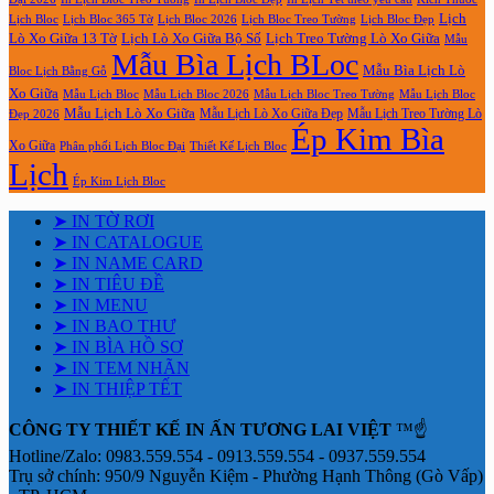
Lịch
Lịch Bloc Treo Tường
Lịch Bloc
Lịch Bloc 365 Tờ
Lịch Bloc 2026
Lịch Bloc Đẹp
Lò Xo Giữa 13 Tờ
Lịch Lò Xo Giữa Bộ Số
Lịch Treo Tường Lò Xo Giữa
Mẫu
Mẫu Bìa Lịch BLoc
Mẫu Bìa Lịch Lò
Bloc Lịch Bằng Gỗ
Xo Giữa
Mẫu Lịch Bloc
Mẫu Lịch Bloc 2026
Mẫu Lịch Bloc Treo Tường
Mẫu Lịch Bloc
Mẫu Lịch Lò Xo Giữa
Mẫu Lịch Lò Xo Giữa Đẹp
Mẫu Lịch Treo Tường Lò
Đẹp 2026
Ép Kim Bìa
Xo Giữa
Phân phối Lịch Bloc Đại
Thiết Kế Lịch Bloc
Lịch
Ép Kim Lịch Bloc
➤ IN TỜ RƠI
➤ IN CATALOGUE
➤ IN NAME CARD
➤ IN TIÊU ĐỀ
➤ IN MENU
➤ IN BAO THƯ
➤ IN BÌA HỒ SƠ
➤ IN TEM NHÃN
➤ IN THIỆP TẾT
CÔNG TY THIẾT KẾ IN ẤN TƯƠNG LAI VIỆT
™☝️
Hotline/Zalo: 0983.559.554 - 0913.559.554 - 0937.559.554
Trụ sở chính: 950/9 Nguyễn Kiệm - Phường Hạnh Thông (Gò Vấp)