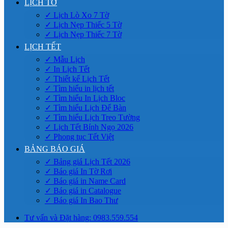
LỊCH TỜ
✓ Lịch Lò Xo 7 Tờ
✓ Lịch Nẹp Thiếc 5 Tờ
✓ Lịch Nẹp Thiếc 7 Tờ
LỊCH TẾT
✓ Mẫu Lịch
✓ In Lịch Tết
✓ Thiết kế Lịch Tết
✓ Tìm hiểu in lịch tết
✓ Tìm hiểu In Lịch Bloc
✓ Tìm hiểu Lịch Để Bàn
✓ Tìm hiểu Lịch Treo Tường
✓ Lịch Tết Bính Ngọ 2026
✓ Phong tục Tết Việt
BẢNG BÁO GIÁ
✓ Bảng giá Lịch Tết 2026
✓ Báo giá In Tờ Rơi
✓ Báo giá in Name Card
✓ Báo giá in Catalogue
✓ Báo giá In Bao Thư
Tư vấn và Đặt hàng: 0983.559.554