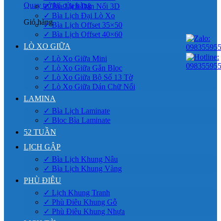
Quay trở lại cửa hàng
✓ Bìa Lịch Dán Nổi 3D
✓ Bìa Lịch Đại Lò Xo
Giỏ hàng
✓ Bìa Lịch Offset 35×50
✓ Bìa Lịch Offset 40×60
LÒ XO GIỮA
✓ Lò Xo Giữa Mini
✓ Lò Xo Giữa Gắn Bloc
✓ Lò Xo Giữa Bộ Số 13 Tờ
✓ Lò Xo Giữa Dán Chữ Nổi
LAMINA
✓ Bìa Lịch Laminate
✓ Bloc Bìa Laminate
52 TUẦN
LỊCH GẬP
✓ Bìa Lịch Khung Nâu
✓ Bìa Lịch Khung Vàng
PHÙ ĐIÊU
✓ Lịch Khung Tranh
✓ Phù Điêu Khung Gỗ
✓ Phù Điêu Khung Nhựa