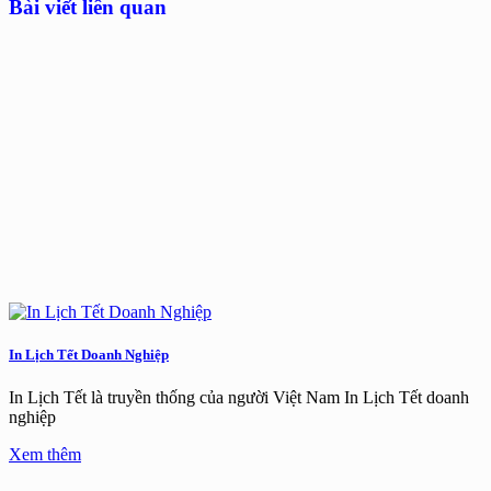
là:
tại
Bài viết liên quan
35.000₫.
là:
26.000₫.
In Lịch Tết Doanh Nghiệp
In Lịch Tết là truyền thống của người Việt Nam In Lịch Tết doanh
nghiệp
Xem thêm