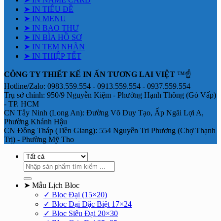
➤ IN TIÊU ĐỀ
➤ IN MENU
➤ IN BAO THƯ
➤ IN BÌA HỒ SƠ
➤ IN TEM NHÃN
➤ IN THIỆP TẾT
CÔNG TY THIẾT KẾ IN ẤN TƯƠNG LAI VIỆT
™☝️
Hotline/Zalo: 0983.559.554 - 0913.559.554 - 0937.559.554
Trụ sở chính: 950/9 Nguyễn Kiệm - Phường Hạnh Thông (Gò Vấp)
- TP. HCM
CN Tây Ninh (Long An): Đường Võ Duy Tạo, Ấp Ngãi Lợi A,
Phường Khánh Hậu
CN Đồng Tháp (Tiền Giang): 554 Nguyễn Tri Phương (Chợ Thạnh
Trị) - Phường Mỹ Tho
Tìm
kiếm:
➤ Mẫu Lịch Bloc
✓ Bloc Đại (15×20)
✓ Bloc Đại Đặc Biệt 17×24
✓ Bloc Siêu Đại 20×30