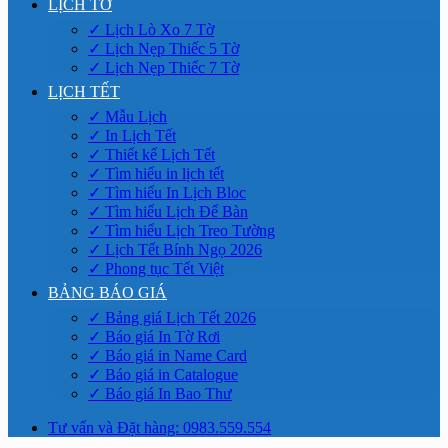
LỊCH TỜ
✓ Lịch Lò Xo 7 Tờ
✓ Lịch Nẹp Thiếc 5 Tờ
✓ Lịch Nẹp Thiếc 7 Tờ
LỊCH TẾT
✓ Mẫu Lịch
✓ In Lịch Tết
✓ Thiết kế Lịch Tết
✓ Tìm hiểu in lịch tết
✓ Tìm hiểu In Lịch Bloc
✓ Tìm hiểu Lịch Để Bàn
✓ Tìm hiểu Lịch Treo Tường
✓ Lịch Tết Bính Ngọ 2026
✓ Phong tục Tết Việt
BẢNG BÁO GIÁ
✓ Bảng giá Lịch Tết 2026
✓ Báo giá In Tờ Rơi
✓ Báo giá in Name Card
✓ Báo giá in Catalogue
✓ Báo giá In Bao Thư
Tư vấn và Đặt hàng: 0983.559.554