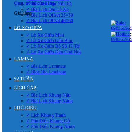
Quay trở lại cửa hàng
✓ Bìa Lịch Dán Nổi 3D
✓ Bìa Lịch Đại Lò Xo
Giỏ hàng
✓ Bìa Lịch Offset 35×50
✓ Bìa Lịch Offset 40×60
LÒ XO GIỮA
✓ Lò Xo Giữa Mini
✓ Lò Xo Giữa Gắn Bloc
✓ Lò Xo Giữa Bộ Số 13 Tờ
✓ Lò Xo Giữa Dán Chữ Nổi
LAMINA
✓ Bìa Lịch Laminate
✓ Bloc Bìa Laminate
52 TUẦN
LỊCH GẬP
✓ Bìa Lịch Khung Nâu
✓ Bìa Lịch Khung Vàng
PHÙ ĐIÊU
✓ Lịch Khung Tranh
✓ Phù Điêu Khung Gỗ
✓ Phù Điêu Khung Nhựa