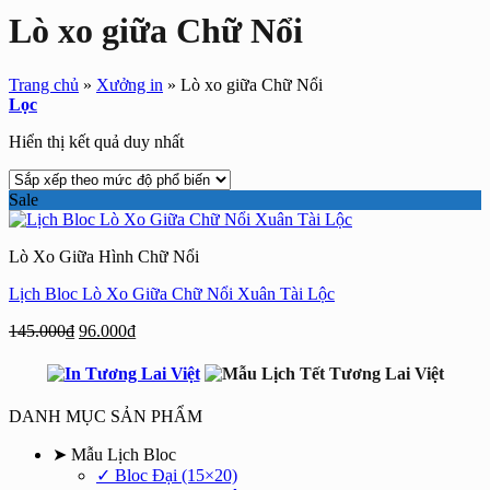
Lò xo giữa Chữ Nổi
Trang chủ
»
Xưởng in
»
Lò xo giữa Chữ Nổi
Lọc
Hiển thị kết quả duy nhất
Sale
Lò Xo Giữa Hình Chữ Nổi
Lịch Bloc Lò Xo Giữa Chữ Nổi Xuân Tài Lộc
Giá
Giá
145.000
₫
96.000
₫
gốc
hiện
là:
tại
145.000₫.
là:
96.000₫.
DANH MỤC SẢN PHẨM
➤ Mẫu Lịch Bloc
✓ Bloc Đại (15×20)