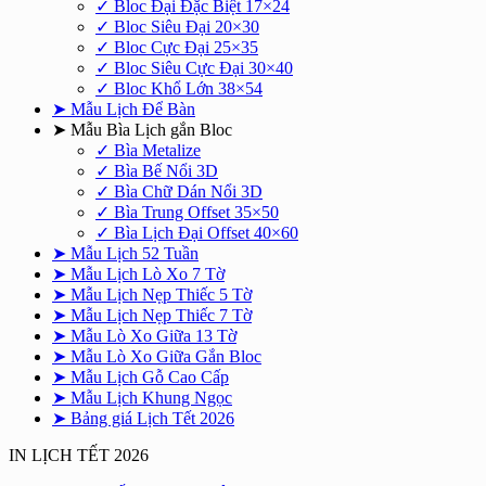
✓ Bloc Đại Đặc Biệt 17×24
✓ Bloc Siêu Đại 20×30
✓ Bloc Cực Đại 25×35
✓ Bloc Siêu Cực Đại 30×40
✓ Bloc Khổ Lớn 38×54
➤ Mẫu Lịch Để Bàn
➤ Mẫu Bìa Lịch gắn Bloc
✓ Bìa Metalize
✓ Bìa Bế Nổi 3D
✓ Bìa Chữ Dán Nổi 3D
✓ Bìa Trung Offset 35×50
✓ Bìa Lịch Đại Offset 40×60
➤ Mẫu Lịch 52 Tuần
➤ Mẫu Lịch Lò Xo 7 Tờ
➤ Mẫu Lịch Nẹp Thiếc 5 Tờ
➤ Mẫu Lịch Nẹp Thiếc 7 Tờ
➤ Mẫu Lò Xo Giữa 13 Tờ
➤ Mẫu Lò Xo Giữa Gắn Bloc
➤ Mẫu Lịch Gỗ Cao Cấp
➤ Mẫu Lịch Khung Ngọc
➤ Bảng giá Lịch Tết 2026
IN LỊCH TẾT 2026