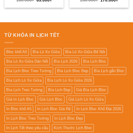
160.000
₫
89.000
₫
250.000
₫
170.000
₫
gốc
hiện
gốc
hiện
là:
tại
là:
tại
160.000₫.
là:
250.000₫.
là:
89.000₫.
170.000
TỪ KHÓA IN LỊCH TẾT
Bloc khổ A5
Bìa Lò Xo Giữa
Bìa Lò Xo Giữa Bế Nổi
Bìa Lò Xo Giữa Dán Nổi
Bìa Lịch 2026
Bìa Lịch Bloc
Bìa Lịch Bloc Treo Tường
Bìa Lịch Bloc Đẹp
Bìa Lịch gắn Bloc
Bìa Lịch Lò Xo Giữa
Bìa Lịch Lò Xo Giữa 2026
Bìa Lịch Treo Tường
Bìa Lịch Đẹp
Giá Bìa Lịch Bloc
Giá In Lịch Bloc
Giá Lịch Bloc
Giá Lịch Lò Xo Giữa
In Bloc khổ A5
In Lịch Bloc Giá Rẻ
In Lịch Bloc Khổ Đại 2026
In Lịch Bloc Treo Tường
In Lịch Bloc Đẹp
In Lịch Tết theo yêu cầu
Kích Thước Lịch Bloc