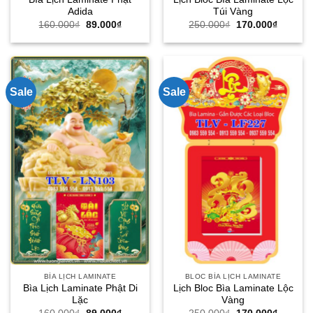
Adida
Túi Vàng
Giá
Giá
Giá
Giá
160.000
₫
89.000
₫
250.000
₫
170.000
₫
gốc
hiện
gốc
hiện
là:
tại
là:
tại
160.000₫.
là:
250.000₫.
là:
89.000₫.
170.000
Sale
Sale
BÌA LỊCH LAMINATE
BLOC BÌA LỊCH LAMINATE
Bìa Lịch Laminate Phật Di
Lịch Bloc Bìa Laminate Lộc
Lặc
Vàng
Giá
Giá
Giá
Giá