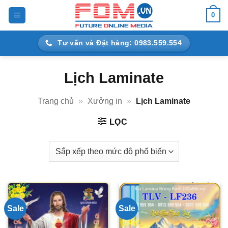
Bỏ
0
qua
nội
Tư vấn và Đặt hàng: 0983.559.554
dung
Lịch Laminate
Trang chủ
»
Xưởng in
»
Lịch Laminate
LỌC
Sale
Sale