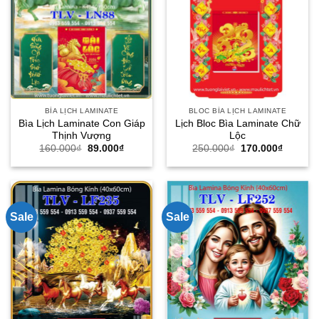
BÌA LỊCH LAMINATE
BLOC BÌA LỊCH LAMINATE
Bìa Lịch Laminate Con Giáp
Lịch Bloc Bìa Laminate Chữ
Thịnh Vượng
Lộc
Giá
Giá
Giá
Giá
160.000
₫
89.000
₫
250.000
₫
170.000
₫
gốc
hiện
gốc
hiện
là:
tại
là:
tại
160.000₫.
là:
250.000₫.
là:
89.000₫.
170.000
Sale
Sale