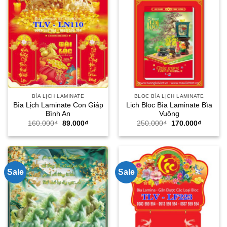
BÌA LỊCH LAMINATE
BLOC BÌA LỊCH LAMINATE
Bìa Lịch Laminate Con Giáp
Lịch Bloc Bìa Laminate Bìa
Bình An
Vuông
Giá
Giá
Giá
Giá
160.000
₫
89.000
₫
250.000
₫
170.000
₫
gốc
hiện
gốc
hiện
là:
tại
là:
tại
160.000₫.
là:
250.000₫.
là:
89.000₫.
170.000
Sale
Sale