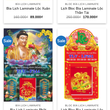
BÌA LỊCH LAMINATE
BLOC BÌA LỊCH LAMINATE
Lịch Bloc Bìa Laminate Lộc
Bìa Lịch Laminate Lộc Xuân
Thần Tài
Giá
Giá
Giá
Giá
160.000
₫
89.000
₫
250.000
₫
170.000
₫
gốc
hiện
gốc
hiện
là:
tại
là:
tại
160.000₫.
là:
250.000₫.
là:
89.000₫.
170.000
Sale
Sale
BÌA LỊCH LAMINATE
BLOC BÌA LỊCH LAMINATE
Bìa Lịch Laminate Phật
Lịch Bloc Bìa Laminate Lộc