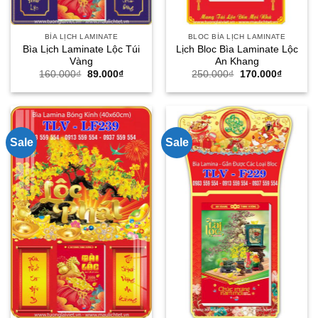
BÌA LỊCH LAMINATE
BLOC BÌA LỊCH LAMINATE
Bìa Lịch Laminate Lộc Túi
Lịch Bloc Bìa Laminate Lộc
Vàng
An Khang
Giá
Giá
Giá
Giá
160.000
₫
89.000
₫
250.000
₫
170.000
₫
gốc
hiện
gốc
hiện
là:
tại
là:
tại
160.000₫.
là:
250.000₫.
là:
89.000₫.
170.000
Sale
Sale