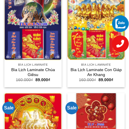
BÌA LỊCH LAMINATE
BÌA LỊCH LAMINATE
Bìa Lịch Laminate Chúa
Bìa Lịch Laminate Con Giáp
Giêsu
An Khang
Giá
Giá
Giá
Giá
160.000
₫
89.000
₫
160.000
₫
89.000
₫
gốc
hiện
gốc
hiện
là:
tại
là:
tại
160.000₫.
là:
160.000₫.
là:
89.000₫.
89.000₫.
Sale
Sale