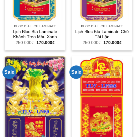
BLOC BÌA LỊCH LAMINATE
BLOC BÌA LỊCH LAMINATE
Lịch Bloc Bìa Laminate
Lịch Bloc Bìa Laminate Chữ
Khánh Treo Màu Xanh
Tài Lộc
Giá
Giá
Giá
Giá
250.000
₫
170.000
₫
250.000
₫
170.000
₫
gốc
hiện
gốc
hiện
là:
tại
là:
tại
250.000₫.
là:
250.000₫.
là:
170.000₫.
170.000
Sale
Sale