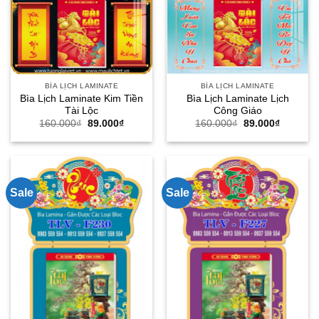
BÌA LỊCH LAMINATE
BÌA LỊCH LAMINATE
Bìa Lịch Laminate Kim Tiền
Bìa Lịch Laminate Lịch
Tài Lộc
Công Giáo
Giá
Giá
Giá
Giá
160.000
₫
89.000
₫
160.000
₫
89.000
₫
gốc
hiện
gốc
hiện
là:
tại
là:
tại
160.000₫.
là:
160.000₫.
là:
89.000₫.
89.000₫.
Sale
Sale