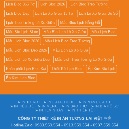
Lịch Bloc 365 Tờ
Lịch Bloc 2026
Lịch Bloc Treo Tường
Lịch Bloc Đẹp
Lịch Lò Xo Giữa 13 Tờ
Lịch Lò Xo Giữa Bộ Số
Lịch Treo Tường Lò Xo Giữa
Mẫu Bloc Lịch Bằng Gỗ
Mẫu Bìa Lịch BLoc
Mẫu Bìa Lịch Lò Xo Giữa
Mẫu Lịch Bloc
Mẫu Lịch Bloc 2026
Mẫu Lịch Bloc Treo Tường
Mẫu Lịch Bloc Đẹp 2026
Mẫu Lịch Lò Xo Giữa
Mẫu Lịch Lò Xo Giữa Đẹp
Mẫu Lịch Treo Tường Lò Xo Giữa
Phân phối Lịch Bloc Đại
Thiết Kế Lịch Bloc
Ép Kim Bìa Lịch
Ép Kim Lịch Bloc
➤ IN TỜ RƠI
➤ IN CATALOGUE
➤ IN NAME CARD
➤ IN TIÊU ĐỀ
➤ IN MENU
➤ IN BAO THƯ
➤ IN BÌA HỒ SƠ
➤ IN TEM NHÃN
➤ IN THIỆP TẾT
CÔNG TY THIẾT KẾ IN ẤN TƯƠNG LAI VIỆT
™☝️
Hotline/Zalo: 0983.559.554 - 0913.559.554 - 0937.559.554