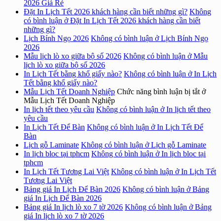
2026 Giá Rẻ
Đặt In Lịch Tết 2026 khách hàng cần biết những gì?
Không
có bình luận
ở Đặt In Lịch Tết 2026 khách hàng cần biết
những gì?
Lịch Bính Ngọ 2026
Không có bình luận
ở Lịch Bính Ngọ
2026
Mẫu lịch lò xo giữa bộ số 2026
Không có bình luận
ở Mẫu
lịch lò xo giữa bộ số 2026
In Lịch Tết bằng khổ giấy nào?
Không có bình luận
ở In Lịch
Tết bằng khổ giấy nào?
Mẫu Lịch Tết Doanh Nghiệp
Chức năng bình luận bị tắt
ở
Mẫu Lịch Tết Doanh Nghiệp
In lịch tết theo yêu cầu
Không có bình luận
ở In lịch tết theo
yêu cầu
In Lịch Tết Để Bàn
Không có bình luận
ở In Lịch Tết Để
Bàn
Lịch gỗ Laminate
Không có bình luận
ở Lịch gỗ Laminate
In lịch bloc tại tphcm
Không có bình luận
ở In lịch bloc tại
tphcm
In Lịch Tết Tương Lai Việt
Không có bình luận
ở In Lịch Tết
Tương Lai Việt
Bảng giá In Lịch Để Bàn 2026
Không có bình luận
ở Bảng
giá In Lịch Để Bàn 2026
Bảng giá In lịch lò xo 7 tờ 2026
Không có bình luận
ở Bảng
giá In lịch lò xo 7 tờ 2026