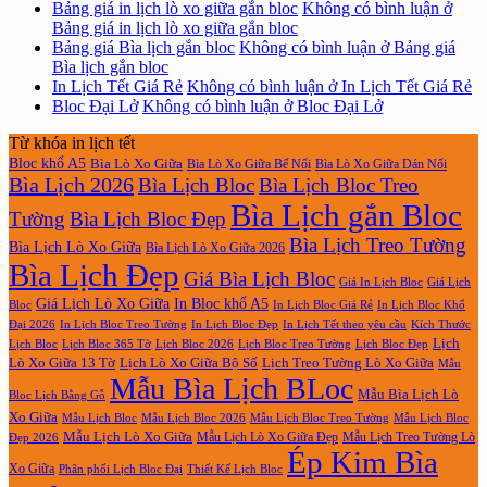
Bảng giá in lịch lò xo giữa gắn bloc
Không có bình luận
ở
Bảng giá in lịch lò xo giữa gắn bloc
Bảng giá Bìa lịch gắn bloc
Không có bình luận
ở Bảng giá
Bìa lịch gắn bloc
In Lịch Tết Giá Rẻ
Không có bình luận
ở In Lịch Tết Giá Rẻ
Bloc Đại Lở
Không có bình luận
ở Bloc Đại Lở
Từ khóa in lịch tết
Bloc khổ A5
Bìa Lò Xo Giữa
Bìa Lò Xo Giữa Bế Nổi
Bìa Lò Xo Giữa Dán Nổi
Bìa Lịch 2026
Bìa Lịch Bloc
Bìa Lịch Bloc Treo
Bìa Lịch gắn Bloc
Tường
Bìa Lịch Bloc Đẹp
Bìa Lịch Treo Tường
Bìa Lịch Lò Xo Giữa
Bìa Lịch Lò Xo Giữa 2026
Bìa Lịch Đẹp
Giá Bìa Lịch Bloc
Giá In Lịch Bloc
Giá Lịch
Giá Lịch Lò Xo Giữa
In Bloc khổ A5
Bloc
In Lịch Bloc Giá Rẻ
In Lịch Bloc Khổ
In Lịch Bloc Đẹp
Đại 2026
In Lịch Bloc Treo Tường
In Lịch Tết theo yêu cầu
Kích Thước
Lịch
Lịch Bloc Treo Tường
Lịch Bloc
Lịch Bloc 365 Tờ
Lịch Bloc 2026
Lịch Bloc Đẹp
Lò Xo Giữa 13 Tờ
Lịch Lò Xo Giữa Bộ Số
Lịch Treo Tường Lò Xo Giữa
Mẫu
Mẫu Bìa Lịch BLoc
Mẫu Bìa Lịch Lò
Bloc Lịch Bằng Gỗ
Xo Giữa
Mẫu Lịch Bloc
Mẫu Lịch Bloc 2026
Mẫu Lịch Bloc Treo Tường
Mẫu Lịch Bloc
Mẫu Lịch Lò Xo Giữa
Mẫu Lịch Lò Xo Giữa Đẹp
Mẫu Lịch Treo Tường Lò
Đẹp 2026
Ép Kim Bìa
Xo Giữa
Phân phối Lịch Bloc Đại
Thiết Kế Lịch Bloc