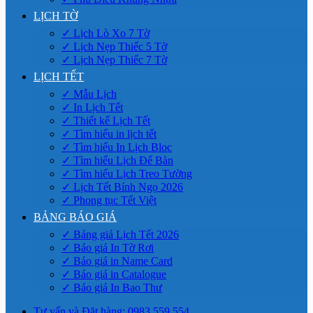
LỊCH TỜ
✓ Lịch Lò Xo 7 Tờ
✓ Lịch Nẹp Thiếc 5 Tờ
✓ Lịch Nẹp Thiếc 7 Tờ
LỊCH TẾT
✓ Mẫu Lịch
✓ In Lịch Tết
✓ Thiết kế Lịch Tết
✓ Tìm hiểu in lịch tết
✓ Tìm hiểu In Lịch Bloc
✓ Tìm hiểu Lịch Để Bàn
✓ Tìm hiểu Lịch Treo Tường
✓ Lịch Tết Bính Ngọ 2026
✓ Phong tục Tết Việt
BẢNG BÁO GIÁ
✓ Bảng giá Lịch Tết 2026
✓ Báo giá In Tờ Rơi
✓ Báo giá in Name Card
✓ Báo giá in Catalogue
✓ Báo giá In Bao Thư
Tư vấn và Đặt hàng: 0983.559.554