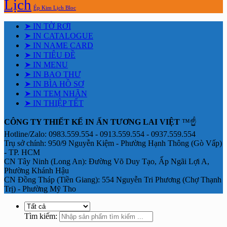
Lịch
Ép Kim Lịch Bloc
➤ IN TỜ RƠI
➤ IN CATALOGUE
➤ IN NAME CARD
➤ IN TIÊU ĐỀ
➤ IN MENU
➤ IN BAO THƯ
➤ IN BÌA HỒ SƠ
➤ IN TEM NHÃN
➤ IN THIỆP TẾT
CÔNG TY THIẾT KẾ IN ẤN TƯƠNG LAI VIỆT
™☝️
Hotline/Zalo: 0983.559.554 - 0913.559.554 - 0937.559.554
Trụ sở chính: 950/9 Nguyễn Kiệm - Phường Hạnh Thông (Gò Vấp)
- TP. HCM
CN Tây Ninh (Long An): Đường Võ Duy Tạo, Ấp Ngãi Lợi A,
Phường Khánh Hậu
CN Đồng Tháp (Tiền Giang): 554 Nguyễn Tri Phương (Chợ Thạnh
Trị) - Phường Mỹ Tho
Tìm kiếm: