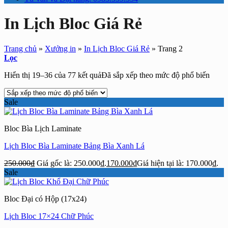
In Lịch Bloc Giá Rẻ
Trang chủ
»
Xưởng in
»
In Lịch Bloc Giá Rẻ
»
Trang 2
Lọc
Hiển thị 19–36 của 77 kết quả
Đã sắp xếp theo mức độ phổ biến
Sale
Bloc Bìa Lịch Laminate
Lịch Bloc Bìa Laminate Bảng Bìa Xanh Lá
250.000
₫
Giá gốc là: 250.000₫.
170.000
₫
Giá hiện tại là: 170.000₫.
Sale
Bloc Đại có Hộp (17x24)
Lịch Bloc 17×24 Chữ Phúc