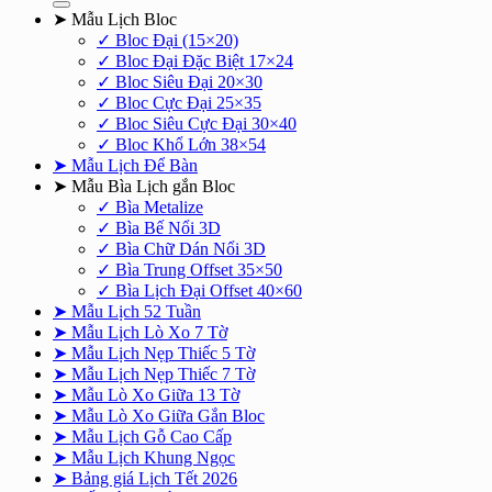
➤ Mẫu Lịch Bloc
✓ Bloc Đại (15×20)
✓ Bloc Đại Đặc Biệt 17×24
✓ Bloc Siêu Đại 20×30
✓ Bloc Cực Đại 25×35
✓ Bloc Siêu Cực Đại 30×40
✓ Bloc Khổ Lớn 38×54
➤ Mẫu Lịch Để Bàn
➤ Mẫu Bìa Lịch gắn Bloc
✓ Bìa Metalize
✓ Bìa Bế Nổi 3D
✓ Bìa Chữ Dán Nổi 3D
✓ Bìa Trung Offset 35×50
✓ Bìa Lịch Đại Offset 40×60
➤ Mẫu Lịch 52 Tuần
➤ Mẫu Lịch Lò Xo 7 Tờ
➤ Mẫu Lịch Nẹp Thiếc 5 Tờ
➤ Mẫu Lịch Nẹp Thiếc 7 Tờ
➤ Mẫu Lò Xo Giữa 13 Tờ
➤ Mẫu Lò Xo Giữa Gắn Bloc
➤ Mẫu Lịch Gỗ Cao Cấp
➤ Mẫu Lịch Khung Ngọc
➤ Bảng giá Lịch Tết 2026