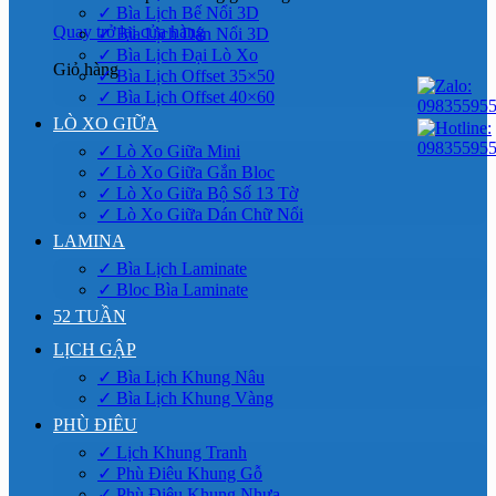
✓ Bìa Lịch Bế Nổi 3D
Quay trở lại cửa hàng
✓ Bìa Lịch Dán Nổi 3D
✓ Bìa Lịch Đại Lò Xo
Giỏ hàng
✓ Bìa Lịch Offset 35×50
✓ Bìa Lịch Offset 40×60
LÒ XO GIỮA
✓ Lò Xo Giữa Mini
✓ Lò Xo Giữa Gắn Bloc
✓ Lò Xo Giữa Bộ Số 13 Tờ
✓ Lò Xo Giữa Dán Chữ Nổi
LAMINA
✓ Bìa Lịch Laminate
✓ Bloc Bìa Laminate
52 TUẦN
LỊCH GẬP
✓ Bìa Lịch Khung Nâu
✓ Bìa Lịch Khung Vàng
PHÙ ĐIÊU
✓ Lịch Khung Tranh
✓ Phù Điêu Khung Gỗ
✓ Phù Điêu Khung Nhựa