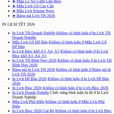
➤ Mẫu Lò Xo Giữa Gắn Bloc
➤ Mẫu Lịch Gỗ Cao Cấp
➤ Mẫu Lịch Khung Ngọc
➤ Bảng giá Lịch Tết 2026
IN LỊCH TẾT 2026
In Lịch Tết Doanh Nghiệp
Không có bình luận
ở In Lịch Tết
Doanh Nghiệp
Mẫu Lịch Gỗ Để Bàn
Không có bình luận
ở Mẫu Lịch Gỗ
Để Bàn
In Lịch Bloc khổ A3, A4, A5
Không có bình luận
ở In Lịch
Bloc khổ A3, A4, A5
In Lịch Tết Bính Ngọ 2026
Không có bình luận
ở In Lịch Tết
Bính Ngọ 2026
Bảng giá In Lịch Tết 2026
Không có bình luận
ở Bảng giá In
Lịch Tết 2026
In Lịch Để Bàn 2026
Không có bình luận
ở In Lịch Để Bàn
2026
In Lịch Bloc 2026
Không có bình luận
ở In Lịch Bloc 2026
In Lịch Doanh Nghiệp
Chức năng bình luận bị tắt
ở In Lịch
Doanh Nghiệp
Mẫu Lịch Phù Điêu
Không có bình luận
ở Mẫu Lịch Phù
Điêu
In Lịch Bloc 2026 Giá Rẻ
Không có bình luận
ở In Lịch Bloc