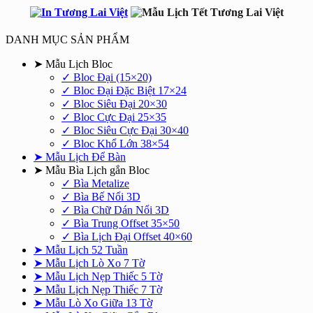
DANH MỤC SẢN PHẨM
➤ Mẫu Lịch Bloc
✓ Bloc Đại (15×20)
✓ Bloc Đại Đặc Biệt 17×24
✓ Bloc Siêu Đại 20×30
✓ Bloc Cực Đại 25×35
✓ Bloc Siêu Cực Đại 30×40
✓ Bloc Khổ Lớn 38×54
➤ Mẫu Lịch Để Bàn
➤ Mẫu Bìa Lịch gắn Bloc
✓ Bìa Metalize
✓ Bìa Bế Nổi 3D
✓ Bìa Chữ Dán Nổi 3D
✓ Bìa Trung Offset 35×50
✓ Bìa Lịch Đại Offset 40×60
➤ Mẫu Lịch 52 Tuần
➤ Mẫu Lịch Lò Xo 7 Tờ
➤ Mẫu Lịch Nẹp Thiếc 5 Tờ
➤ Mẫu Lịch Nẹp Thiếc 7 Tờ
➤ Mẫu Lò Xo Giữa 13 Tờ