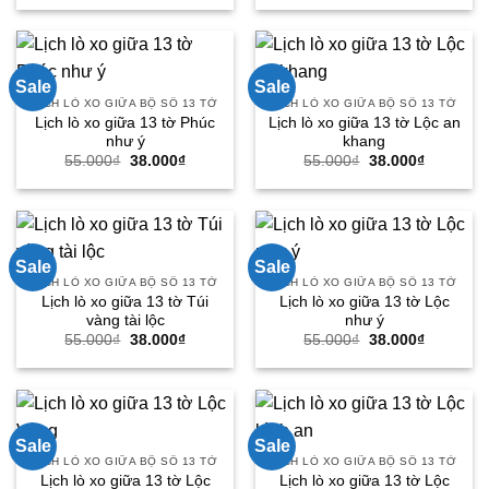
là:
tại
là:
tại
55.000₫.
là:
55.000₫.
là:
38.000₫.
38.000₫.
Sale
Sale
LỊCH LÒ XO GIỮA BỘ SỐ 13 TỜ
LỊCH LÒ XO GIỮA BỘ SỐ 13 TỜ
Lịch lò xo giữa 13 tờ Phúc
Lịch lò xo giữa 13 tờ Lộc an
như ý
khang
Giá
Giá
Giá
Giá
55.000
₫
38.000
₫
55.000
₫
38.000
₫
gốc
hiện
gốc
hiện
là:
tại
là:
tại
55.000₫.
là:
55.000₫.
là:
38.000₫.
38.000₫.
Sale
Sale
LỊCH LÒ XO GIỮA BỘ SỐ 13 TỜ
LỊCH LÒ XO GIỮA BỘ SỐ 13 TỜ
Lịch lò xo giữa 13 tờ Túi
Lịch lò xo giữa 13 tờ Lộc
vàng tài lộc
như ý
Giá
Giá
Giá
Giá
55.000
₫
38.000
₫
55.000
₫
38.000
₫
gốc
hiện
gốc
hiện
là:
tại
là:
tại
55.000₫.
là:
55.000₫.
là:
38.000₫.
38.000₫.
Sale
Sale
LỊCH LÒ XO GIỮA BỘ SỐ 13 TỜ
LỊCH LÒ XO GIỮA BỘ SỐ 13 TỜ
Lịch lò xo giữa 13 tờ Lộc
Lịch lò xo giữa 13 tờ Lộc