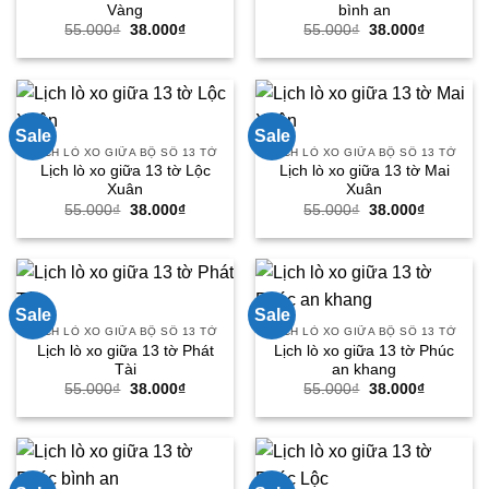
Vàng
bình an
Giá
Giá
Giá
Giá
55.000
₫
38.000
₫
55.000
₫
38.000
₫
gốc
hiện
gốc
hiện
là:
tại
là:
tại
55.000₫.
là:
55.000₫.
là:
38.000₫.
38.000₫.
Sale
Sale
LỊCH LÒ XO GIỮA BỘ SỐ 13 TỜ
LỊCH LÒ XO GIỮA BỘ SỐ 13 TỜ
Lịch lò xo giữa 13 tờ Lộc
Lịch lò xo giữa 13 tờ Mai
Xuân
Xuân
Giá
Giá
Giá
Giá
55.000
₫
38.000
₫
55.000
₫
38.000
₫
gốc
hiện
gốc
hiện
là:
tại
là:
tại
55.000₫.
là:
55.000₫.
là:
38.000₫.
38.000₫.
Sale
Sale
LỊCH LÒ XO GIỮA BỘ SỐ 13 TỜ
LỊCH LÒ XO GIỮA BỘ SỐ 13 TỜ
Lịch lò xo giữa 13 tờ Phát
Lịch lò xo giữa 13 tờ Phúc
Tài
an khang
Giá
Giá
Giá
Giá
55.000
₫
38.000
₫
55.000
₫
38.000
₫
gốc
hiện
gốc
hiện
là:
tại
là:
tại
55.000₫.
là:
55.000₫.
là:
38.000₫.
38.000₫.