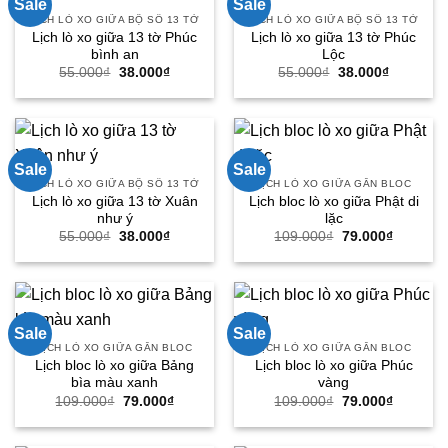
Sale
Sale
LỊCH LÒ XO GIỮA BỘ SỐ 13 TỜ
LỊCH LÒ XO GIỮA BỘ SỐ 13 TỜ
Lịch lò xo giữa 13 tờ Phúc
Lịch lò xo giữa 13 tờ Phúc
bình an
Lộc
Giá
Giá
Giá
Giá
55.000
₫
38.000
₫
55.000
₫
38.000
₫
gốc
hiện
gốc
hiện
là:
tại
là:
tại
55.000₫.
là:
55.000₫.
là:
38.000₫.
38.000₫.
Sale
Sale
LỊCH LÒ XO GIỮA BỘ SỐ 13 TỜ
LỊCH LÒ XO GIỮA GẮN BLOC
Lịch lò xo giữa 13 tờ Xuân
Lịch bloc lò xo giữa Phật di
như ý
lặc
Giá
Giá
Giá
Giá
55.000
₫
38.000
₫
109.000
₫
79.000
₫
gốc
hiện
gốc
hiện
là:
tại
là:
tại
55.000₫.
là:
109.000₫.
là:
38.000₫.
79.000₫.
Sale
Sale
LỊCH LÒ XO GIỮA GẮN BLOC
LỊCH LÒ XO GIỮA GẮN BLOC
Lịch bloc lò xo giữa Bảng
Lịch bloc lò xo giữa Phúc
bìa màu xanh
vàng
Giá
Giá
Giá
Giá
109.000
₫
79.000
₫
109.000
₫
79.000
₫
gốc
hiện
gốc
hiện
là:
tại
là:
tại
109.000₫.
là:
109.000₫.
là: