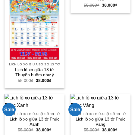
Giá
Giá
55.000
₫
38.000
₫
gốc
hiện
là:
tại
55.000₫.
là:
38.000₫.
LỊCH LÒ XO GIỮA BỘ SỐ 13 TỜ
Lịch lò xo giữa 13 tờ
Thuyền buồm như ý
Giá
Giá
55.000
₫
38.000
₫
gốc
hiện
là:
tại
55.000₫.
là:
38.000₫.
Sale
Sale
LỊCH LÒ XO GIỮA BỘ SỐ 13 TỜ
LỊCH LÒ XO GIỮA BỘ SỐ 13 TỜ
Lịch lò xo giữa 13 tờ Phúc
Lịch lò xo giữa 13 tờ Phúc
Xanh
Vàng
Giá
Giá
Giá
Giá
55.000
₫
38.000
₫
55.000
₫
38.000
₫
gốc
hiện
gốc
hiện