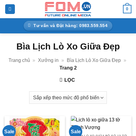
Bỏ
0
qua
nội
Tư vấn và Đặt hàng: 0983.559.554
dung
Bìa Lịch Lò Xo Giữa Đẹp
Trang chủ
»
Xưởng in
»
Bìa Lịch Lò Xo Giữa Đẹp
»
Trang 2
LỌC
Sale
Sale
LỊCH LÒ XO GIỮA BỘ SỐ 13 TỜ