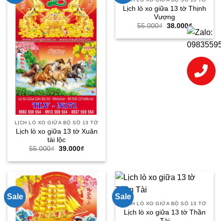
Lịch lò xo giữa 13 tờ Thịnh
Vượng
Giá
Giá
55.000
₫
38.000
₫
gốc
hiện
là:
tại
55.000₫.
là:
38.000₫.
LỊCH LÒ XO GIỮA BỘ SỐ 13 TỜ
Lịch lò xo giữa 13 tờ Xuân
tài lộc
Giá
Giá
55.000
₫
39.000
₫
gốc
hiện
là:
tại
55.000₫.
là:
39.000₫.
Sale
Sale
LỊCH LÒ XO GIỮA BỘ SỐ 13 TỜ
Lịch lò xo giữa 13 tờ Thần
Tài