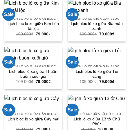
79.000₫.
79.000₫.
Sale
Sale
LỊCH LÒ XO GIỮA GẮN BLOC
LỊCH LÒ XO GIỮA GẮN BLOC
Lịch bloc lò xo giữa Kim tiền
Lịch bloc lò xo giữa Bìa màu
tài lộc
xanh
Giá
Giá
Giá
Giá
109.000
₫
79.000
₫
109.000
₫
79.000
₫
gốc
hiện
gốc
hiện
là:
tại
là:
tại
109.000₫.
là:
109.000₫.
là:
79.000₫.
79.000₫.
Sale
Sale
LỊCH LÒ XO GIỮA GẮN BLOC
LỊCH LÒ XO GIỮA GẮN BLOC
Lịch bloc lò xo giữa Thuận
Lịch bloc lò xo giữa Túi
buồm xuôi gió
vàng
Giá
Giá
Giá
Giá
109.000
₫
79.000
₫
109.000
₫
79.000
₫
gốc
hiện
gốc
hiện
là:
tại
là:
tại
109.000₫.
là:
109.000₫.
là:
79.000₫.
79.000₫.
Sale
Sale
LỊCH LÒ XO GIỮA GẮN BLOC
LỊCH LÒ XO GIỮA BỘ SỐ 13 TỜ
Lịch lò xo giữa 13 tờ Chữ
Lịch bloc lò xo giữa Cây mai
Phúc
Giá
Giá
Giá
Giá
109.000
₫
79.000
₫
55.000
₫
38.000
₫