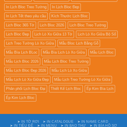
In Lịch Bloc Treo Tường
In Lịch Bloc Đẹp
In Lịch Tết theo yêu cầu
Kích Thước Lịch Bloc
Lịch Bloc 365 Tờ
Lịch Bloc 2026
Lịch Bloc Treo Tường
Lịch Bloc Đẹp
Lịch Lò Xo Giữa 13 Tờ
Lịch Lò Xo Giữa Bộ Số
Lịch Treo Tường Lò Xo Giữa
Mẫu Bloc Lịch Bằng Gỗ
Mẫu Bìa Lịch BLoc
Mẫu Bìa Lịch Lò Xo Giữa
Mẫu Lịch Bloc
Mẫu Lịch Bloc 2026
Mẫu Lịch Bloc Treo Tường
Mẫu Lịch Bloc Đẹp 2026
Mẫu Lịch Lò Xo Giữa
Mẫu Lịch Lò Xo Giữa Đẹp
Mẫu Lịch Treo Tường Lò Xo Giữa
Phân phối Lịch Bloc Đại
Thiết Kế Lịch Bloc
Ép Kim Bìa Lịch
Ép Kim Lịch Bloc
➤ IN TỜ RƠI
➤ IN CATALOGUE
➤ IN NAME CARD
➤ IN TIÊU ĐỀ
➤ IN MENU
➤ IN BAO THƯ
➤ IN BÌA HỒ SƠ