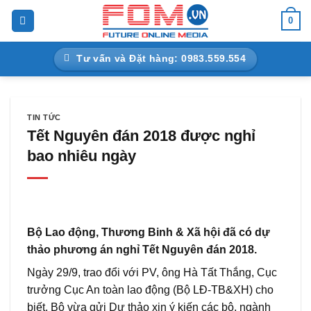
Bỏ
0
qua
nội
Tư vấn và Đặt hàng: 0983.559.554
dung
TIN TỨC
Tết Nguyên đán 2018 được nghỉ
bao nhiêu ngày
Bộ Lao động, Thương Binh & Xã hội đã có dự
thảo phương án nghỉ Tết Nguyên đán 2018.
Ngày 29/9, trao đổi với PV, ông Hà Tất Thắng, Cục
trưởng Cục An toàn lao động (Bộ LĐ-TB&XH) cho
biết, Bộ vừa gửi Dự thảo xin ý kiến các bộ, ngành