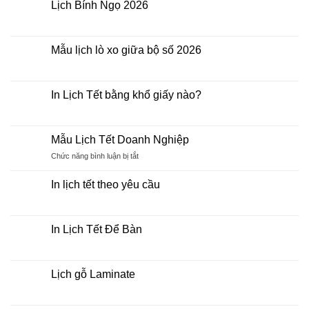
2026
Lịch Bính Ngọ 2026
bình
Giá
luận
Rẻ
Không
ở
có
Đặt
bình
In
luận
Mẫu lịch lò xo giữa bộ số 2026
Lịch
ở
Tết
Lịch
Không
2026
Bính
có
khách
Ngọ
bình
hàng
2026
luận
In Lịch Tết bằng khổ giấy nào?
cần
ở
biết
Mẫu
Không
những
lịch
có
gì?
lò
bình
xo
luận
Mẫu Lịch Tết Doanh Nghiệp
giữa
ở
bộ
In
ở
Chức năng bình luận bị tắt
số
Lịch
Mẫu
2026
Tết
Lịch
bằng
In lịch tết theo yêu cầu
khổ
Tết
giấy
Không
Doanh
nào?
có
Nghiệp
bình
luận
In Lịch Tết Để Bàn
ở
In
Không
lịch
có
tết
bình
theo
luận
Lịch gỗ Laminate
yêu
ở
cầu
In
Không
Lịch
có
Tết
bình