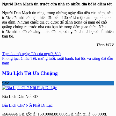
Người Đan Mạch tin trước cửa nhà có nhiều đĩa bể là điềm tốt
Người Đan Mạch tin rằng, trong những ngày đầu tiên của năm, nếu
trước cửa nhà có thật nhiều đĩa bể thì đó sẽ là một dấu hiệu tốt cho
gia đình. Những chiếc đĩa cũ được để dành trong cả năm để chờ
quăng chúng ra trước nhà của bạn bè trong đêm giao thừa. Nếu
trước nhà ai đó có càng nhiều đĩa bể, có nghĩa là nhà họ có rất nhiều
bạn bè.
Theo VOV
Tục tảo mộ ngày Tết của người Việt
Phong tục: Chúc Tết, mừng tuổi, xuất hành, hái lộc và xông đất đầu
năm
Mẫu Lịch Tết Ưa Chuộng
Sale
Bìa Lịch Dán Nổi 3D
Bìa Lịch Chữ Nổi Phật Di Lặc
150.000
₫
Giá gốc là: 150.000₫.
88.000
₫
Giá hiện tại là: 88.000₫.