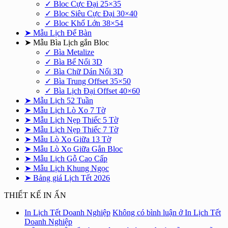
✓ Bloc Cực Đại 25×35
✓ Bloc Siêu Cực Đại 30×40
✓ Bloc Khổ Lớn 38×54
➤ Mẫu Lịch Để Bàn
➤ Mẫu Bìa Lịch gắn Bloc
✓ Bìa Metalize
✓ Bìa Bế Nổi 3D
✓ Bìa Chữ Dán Nổi 3D
✓ Bìa Trung Offset 35×50
✓ Bìa Lịch Đại Offset 40×60
➤ Mẫu Lịch 52 Tuần
➤ Mẫu Lịch Lò Xo 7 Tờ
➤ Mẫu Lịch Nẹp Thiếc 5 Tờ
➤ Mẫu Lịch Nẹp Thiếc 7 Tờ
➤ Mẫu Lò Xo Giữa 13 Tờ
➤ Mẫu Lò Xo Giữa Gắn Bloc
➤ Mẫu Lịch Gỗ Cao Cấp
➤ Mẫu Lịch Khung Ngọc
➤ Bảng giá Lịch Tết 2026
THIẾT KẾ IN ẤN
In Lịch Tết Doanh Nghiệp
Không có bình luận
ở In Lịch Tết
Doanh Nghiệp