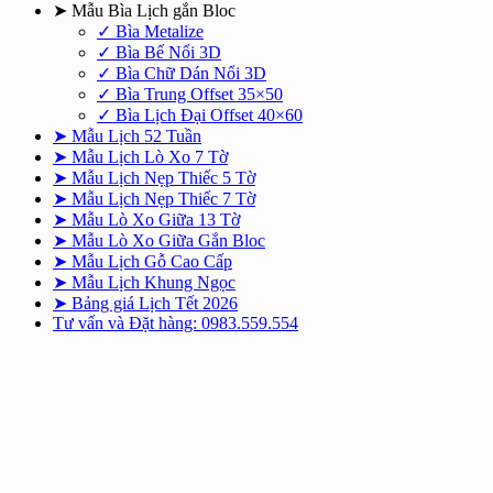
➤ Mẫu Bìa Lịch gắn Bloc
✓ Bìa Metalize
✓ Bìa Bế Nổi 3D
✓ Bìa Chữ Dán Nổi 3D
✓ Bìa Trung Offset 35×50
✓ Bìa Lịch Đại Offset 40×60
➤ Mẫu Lịch 52 Tuần
➤ Mẫu Lịch Lò Xo 7 Tờ
➤ Mẫu Lịch Nẹp Thiếc 5 Tờ
➤ Mẫu Lịch Nẹp Thiếc 7 Tờ
➤ Mẫu Lò Xo Giữa 13 Tờ
➤ Mẫu Lò Xo Giữa Gắn Bloc
➤ Mẫu Lịch Gỗ Cao Cấp
➤ Mẫu Lịch Khung Ngọc
➤ Bảng giá Lịch Tết 2026
Tư vấn và Đặt hàng: 0983.559.554