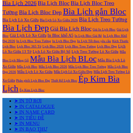
Bìa Lịch 2026
Bìa Lịch Bloc
Bìa Lịch Bloc Treo
Bìa Lịch gắn Bloc
Tường
Bìa Lịch Bloc Đẹp
Bìa Lịch Treo Tường
Bìa Lịch Lò Xo Giữa
Bìa Lịch Lò Xo Giữa 2026
Bìa Lịch Đẹp
Giá Bìa Lịch Bloc
Giá In Lịch Bloc
Giá Lịch
Giá Lịch Lò Xo Giữa
In Bloc khổ A5
Bloc
In Lịch Bloc Giá Rẻ
In Lịch Bloc Khổ
In Lịch Bloc Đẹp
Đại 2026
In Lịch Bloc Treo Tường
In Lịch Tết theo yêu cầu
Kích Thước
Lịch
Lịch Bloc Treo Tường
Lịch Bloc
Lịch Bloc 365 Tờ
Lịch Bloc 2026
Lịch Bloc Đẹp
Lò Xo Giữa 13 Tờ
Lịch Lò Xo Giữa Bộ Số
Lịch Treo Tường Lò Xo Giữa
Mẫu
Mẫu Bìa Lịch BLoc
Mẫu Bìa Lịch Lò
Bloc Lịch Bằng Gỗ
Xo Giữa
Mẫu Lịch Bloc
Mẫu Lịch Bloc 2026
Mẫu Lịch Bloc Treo Tường
Mẫu Lịch Bloc
Mẫu Lịch Lò Xo Giữa
Mẫu Lịch Lò Xo Giữa Đẹp
Mẫu Lịch Treo Tường Lò
Đẹp 2026
Ép Kim Bìa
Xo Giữa
Phân phối Lịch Bloc Đại
Thiết Kế Lịch Bloc
Lịch
Ép Kim Lịch Bloc
➤ IN TỜ RƠI
➤ IN CATALOGUE
➤ IN NAME CARD
➤ IN TIÊU ĐỀ
➤ IN MENU
➤ IN BAO THƯ