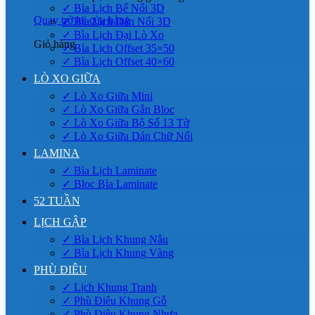
✓ Bìa Lịch Bế Nổi 3D
Quay trở lại cửa hàng
✓ Bìa Lịch Dán Nổi 3D
✓ Bìa Lịch Đại Lò Xo
Giỏ hàng
✓ Bìa Lịch Offset 35×50
✓ Bìa Lịch Offset 40×60
LÒ XO GIỮA
✓ Lò Xo Giữa Mini
✓ Lò Xo Giữa Gắn Bloc
✓ Lò Xo Giữa Bộ Số 13 Tờ
✓ Lò Xo Giữa Dán Chữ Nổi
LAMINA
✓ Bìa Lịch Laminate
✓ Bloc Bìa Laminate
52 TUẦN
LỊCH GẬP
✓ Bìa Lịch Khung Nâu
✓ Bìa Lịch Khung Vàng
PHÙ ĐIÊU
✓ Lịch Khung Tranh
✓ Phù Điêu Khung Gỗ
✓ Phù Điêu Khung Nhựa