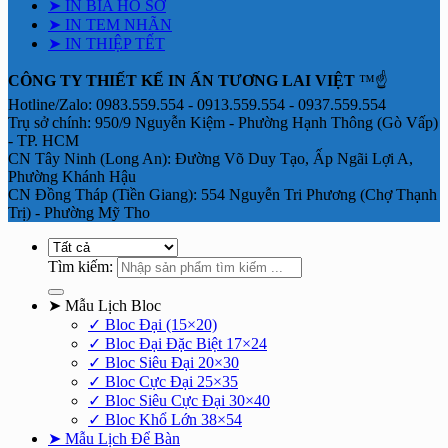
➤ IN BÌA HỒ SƠ
➤ IN TEM NHÃN
➤ IN THIỆP TẾT
CÔNG TY THIẾT KẾ IN ẤN TƯƠNG LAI VIỆT
™☝️
Hotline/Zalo: 0983.559.554 - 0913.559.554 - 0937.559.554
Trụ sở chính: 950/9 Nguyễn Kiệm - Phường Hạnh Thông (Gò Vấp)
- TP. HCM
CN Tây Ninh (Long An): Đường Võ Duy Tạo, Ấp Ngãi Lợi A,
Phường Khánh Hậu
CN Đồng Tháp (Tiền Giang): 554 Nguyễn Tri Phương (Chợ Thạnh
Trị) - Phường Mỹ Tho
Tìm kiếm:
➤ Mẫu Lịch Bloc
✓ Bloc Đại (15×20)
✓ Bloc Đại Đặc Biệt 17×24
✓ Bloc Siêu Đại 20×30
✓ Bloc Cực Đại 25×35
✓ Bloc Siêu Cực Đại 30×40
✓ Bloc Khổ Lớn 38×54
➤ Mẫu Lịch Để Bàn