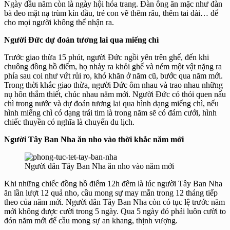
Ngày đầu năm còn là ngày hội hóa trang. Đàn ông ăn mặc như đàn
bà đeo mặt nạ trùm kín đầu, trẻ con vẽ thêm râu, thêm tai dài… để
cho mọi người không thể nhận ra.
Người Đức dự đoán tương lai qua miếng chì
Trước giao thừa 15 phút, người Đức ngồi yên trên ghế, đến khi
chuông đồng hồ điểm, họ nhảy ra khỏi ghế và ném một vật nặng ra
phía sau coi như vứt rủi ro, khó khăn ở năm cũ, bước qua năm mới.
Trong thời khắc giao thừa, người Đức ôm nhau và trao nhau những
nụ hôn thắm thiết, chúc nhau năm mới. Người Đức có thói quen nấu
chì trong nước và dự đoán tương lai qua hình dạng miếng chì, nếu
hình miếng chì có dạng trái tim là trong năm sẽ có đám cưới, hình
chiếc thuyền có nghĩa là chuyến du lịch.
Người Tây Ban Nha ăn nho vào thời khắc năm mới
Người dân Tây Ban Nha ăn nho vào năm mới
Khi những chiếc đồng hồ điểm 12h đêm là lúc người Tây Ban Nha
ăn lần lượt 12 quả nho, cầu mong sự may mắn trong 12 tháng tiếp
theo của năm mới. Người dân Tây Ban Nha còn có tục lệ trước năm
mới không được cười trong 5 ngày. Qua 5 ngày đó phải luôn cười to
đón năm mới để cầu mong sự an khang, thịnh vượng.