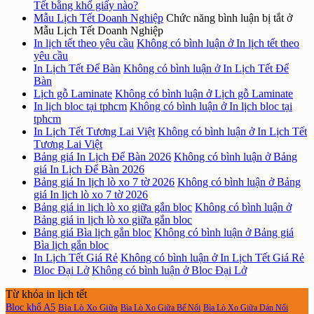
Tết bằng khổ giấy nào?
Mẫu Lịch Tết Doanh Nghiệp
Chức năng bình luận bị tắt
ở
Mẫu Lịch Tết Doanh Nghiệp
In lịch tết theo yêu cầu
Không có bình luận
ở In lịch tết theo
yêu cầu
In Lịch Tết Để Bàn
Không có bình luận
ở In Lịch Tết Để
Bàn
Lịch gỗ Laminate
Không có bình luận
ở Lịch gỗ Laminate
In lịch bloc tại tphcm
Không có bình luận
ở In lịch bloc tại
tphcm
In Lịch Tết Tương Lai Việt
Không có bình luận
ở In Lịch Tết
Tương Lai Việt
Bảng giá In Lịch Để Bàn 2026
Không có bình luận
ở Bảng
giá In Lịch Để Bàn 2026
Bảng giá In lịch lò xo 7 tờ 2026
Không có bình luận
ở Bảng
giá In lịch lò xo 7 tờ 2026
Bảng giá in lịch lò xo giữa gắn bloc
Không có bình luận
ở
Bảng giá in lịch lò xo giữa gắn bloc
Bảng giá Bìa lịch gắn bloc
Không có bình luận
ở Bảng giá
Bìa lịch gắn bloc
In Lịch Tết Giá Rẻ
Không có bình luận
ở In Lịch Tết Giá Rẻ
Bloc Đại Lở
Không có bình luận
ở Bloc Đại Lở
Từ khóa in lịch tết
Bloc khổ A5
Bìa Lò Xo Giữa
Bìa Lò Xo Giữa Bế Nổi
Bìa Lò Xo Giữa Dán Nổi