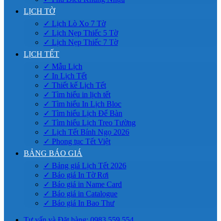
LỊCH TỜ
✓ Lịch Lò Xo 7 Tờ
✓ Lịch Nẹp Thiếc 5 Tờ
✓ Lịch Nẹp Thiếc 7 Tờ
LỊCH TẾT
✓ Mẫu Lịch
✓ In Lịch Tết
✓ Thiết kế Lịch Tết
✓ Tìm hiểu in lịch tết
✓ Tìm hiểu In Lịch Bloc
✓ Tìm hiểu Lịch Để Bàn
✓ Tìm hiểu Lịch Treo Tường
✓ Lịch Tết Bính Ngọ 2026
✓ Phong tục Tết Việt
BẢNG BÁO GIÁ
✓ Bảng giá Lịch Tết 2026
✓ Báo giá In Tờ Rơi
✓ Báo giá in Name Card
✓ Báo giá in Catalogue
✓ Báo giá In Bao Thư
Tư vấn và Đặt hàng: 0983.559.554