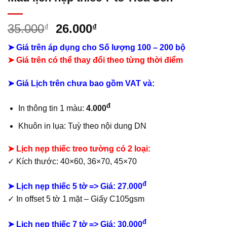
Giá
Giá
35.000
26.000
₫
₫
gốc
hiện
➤ Giá trên áp dụng cho Số lượng 100 – 200 bộ
là:
tại
➤ Giá trên có thể thay đổi theo từng thời điểm
35.000₫.
là:
26.000₫.
➤ Giá Lịch trên chưa bao gồm
VAT và:
đ
In thông tin 1 màu:
4.000
Khuôn in lụa: Tuỳ theo nội dung DN
➤ Lịch nẹp thiếc treo tường có 2 loại:
✓ Kích thước: 40×60, 36×70, 45×70
đ
➤ Lịch nẹp thiếc 5 tờ => Giá: 27.000
✓ In offset 5 tờ 1 mặt – Giấy C105gsm
đ
➤ Lịch nẹp thiếc 7 tờ => Giá: 30.000