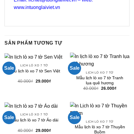
www.intuonglaiviet.vn
SẢN PHẨM TƯƠNG TỰ
LỊCH LÒ XO 7 TỜ
Sale
Sale
Mẫu lịch lò xo 7 tờ Sen Việt
LỊCH LÒ XO 7 TỜ
Mẫu lịch lò xo 7 tờ Tranh
Giá
Giá
40.000
₫
29.000
₫
lụa quê hương
gốc
hiện
Giá
Giá
40.000
₫
26.000
₫
là:
tại
gốc
hiện
40.000₫.
là:
là:
tại
29.000₫.
40.000₫.
là:
26.000₫.
LỊCH LÒ XO 7 TỜ
Sale
Sale
Mẫu lịch lò xo 7 tờ Áo dài
LỊCH LÒ XO 7 TỜ
Mẫu lịch lò xo 7 tờ Thuyền
Giá
Giá
40.000
₫
29.000
₫
Buồm