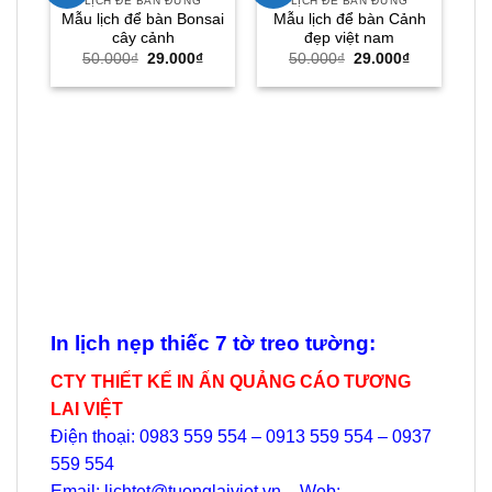
LỊCH ĐỂ BÀN ĐỨNG
LỊCH ĐỂ BÀN ĐỨNG
Mẫu lịch để bàn Bonsai
Mẫu lịch để bàn Cảnh
cây cảnh
đẹp việt nam
Giá
Giá
Giá
Giá
50.000
₫
29.000
₫
50.000
₫
29.000
₫
gốc
hiện
gốc
hiện
là:
tại
là:
tại
50.000₫.
là:
50.000₫.
là:
29.000₫.
29.000₫.
In lịch nẹp thiếc 7 tờ treo tường:
CTY THIẾT KẾ IN ẤN QUẢNG CÁO TƯƠNG
LAI VIỆT
Điện thoại: 0983 559 554 – 0913 559 554 – 0937
559 554
Email: lichtet@tuonglaiviet.vn – Web: