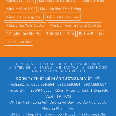
Mẫu Bìa Lịch BLoc
Mẫu Bìa Lịch Lò Xo Giữa
Mẫu Lịch Bloc
Mẫu Lịch Bloc 2026
Mẫu Lịch Bloc Treo Tường
Mẫu Lịch Bloc Đẹp 2026
Mẫu Lịch Lò Xo Giữa
Mẫu Lịch Lò Xo Giữa Đẹp
Mẫu Lịch Treo Tường Lò Xo Giữa
Phân phối Lịch Bloc Đại
Thiết Kế Lịch Bloc
Ép Kim Bìa Lịch
Ép Kim Lịch Bloc
➤ IN TỜ RƠI
➤ IN CATALOGUE
➤ IN NAME CARD
➤ IN TIÊU ĐỀ
➤ IN MENU
➤ IN BAO THƯ
➤ IN BÌA HỒ SƠ
➤ IN TEM NHÃN
➤ IN THIỆP TẾT
CÔNG TY THIẾT KẾ IN ẤN TƯƠNG LAI VIỆT
™☝️
Hotline/Zalo: 0983.559.554 - 0913.559.554 - 0937.559.554
Trụ sở chính: 950/9 Nguyễn Kiệm - Phường Hạnh Thông (Gò
Vấp) - TP. HCM
CN Tây Ninh (Long An): Đường Võ Duy Tạo, Ấp Ngãi Lợi A,
Phường Khánh Hậu
CN Đồng Tháp (Tiền Giang): 554 Nguyễn Tri Phương (Chợ