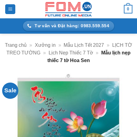
Bỏ
0
qua
nội
Tư vấn và Đặt hàng: 0983.559.554
dung
Trang chủ
»
Xưởng in
»
Mẫu Lịch Tết 2027
»
LỊCH TỜ
TREO TƯỜNG
»
Lịch Nẹp Thiếc 7 Tờ
»
Mẫu lịch nẹp
thiếc 7 tờ Hoa Sen
Sale