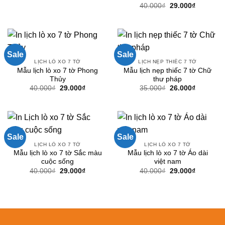
gốc
hiện
Giá
Giá
40.000
₫
29.000
₫
là:
tại
gốc
hiện
40.000₫.
là:
là:
tại
29.000₫.
40.000₫.
là:
29.000₫.
Sale
Sale
LỊCH LÒ XO 7 TỜ
LỊCH NẸP THIẾC 7 TỜ
Mẫu lịch lò xo 7 tờ Phong
Mẫu lịch nẹp thiếc 7 tờ Chữ
Thủy
thư pháp
Giá
Giá
Giá
Giá
40.000
₫
29.000
₫
35.000
₫
26.000
₫
gốc
hiện
gốc
hiện
là:
tại
là:
tại
40.000₫.
là:
35.000₫.
là:
29.000₫.
26.000₫.
Sale
Sale
LỊCH LÒ XO 7 TỜ
LỊCH LÒ XO 7 TỜ
Mẫu lịch lò xo 7 tờ Sắc màu
Mẫu lịch lò xo 7 tờ Áo dài
cuộc sống
việt nam
Giá
Giá
Giá
Giá
40.000
₫
29.000
₫
40.000
₫
29.000
₫
gốc
hiện
gốc
hiện
là:
tại
là:
tại
40.000₫.
là:
40.000₫.
là:
29.000₫.
29.000₫.