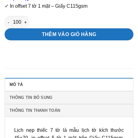
✓ In offset 7 tờ 1 mặt – Giấy C115gsm
Mẫu lịch nẹp thiếc 7 tờ Hoa Sen số lượng
THÊM VÀO GIỎ HÀNG
MÔ TẢ
THÔNG TIN BỔ SUNG
THÔNG TIN THANH TOÁN
Lịch nẹp thiếc 7 tờ là mẫu lịch tờ kích thước
45×70, in offset 5 tờ 1 mặt trên Giấy C115gsm.