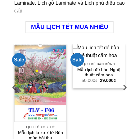
Laminate, Lịch gỗ Laminate và Lịch phù điêu cao
cấp.
MẪU LỊCH TẾT MUA NHIỀU
Sale
Sale
BLOC CỰC ĐẠI KHỔ A3 (25X35)
LỊCH ĐỂ BÀN ĐỨNG
ng
Mẫu lịch để bàn Nghệ
thuật cắm hoa
Giá
Giá
Giá
₫
50.000
₫
29.000
₫
hiện
gốc
hiện
tại
là:
tại
₫.
là:
50.000₫.
là:
245.000₫.
29.000₫.
LỊCH LÒ XO 7 TỜ
Mẫu lịch lò xo 7 tờ Bốn
mùa bội thu