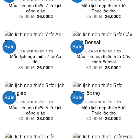
LỊCH NẸP THIẾC 7 TỜ
LỊCH NẸP THIẾC 7 TỜ
Mẫu lịch nẹp thiếc 7 tờ Lịch
Mẫu lịch nẹp thiếc 7 tờ
công giáo
Phúc lộc thọ
Giá
Giá
Giá
Giá
35.000
₫
26.000
₫
35.000
₫
26.000
₫
gốc
hiện
gốc
hiện
là:
tại
là:
tại
35.000₫.
là:
35.000₫.
là:
26.000₫.
26.000₫.
Sale
Sale
LỊCH NẸP THIẾC 7 TỜ
LỊCH NẸP THIẾC 5 TỜ
Mẫu lịch nẹp thiếc 7 tờ Áo
Mẫu lịch nẹp thiếc 5 tờ Cây
dài
cảnh Bonsai
Giá
Giá
Giá
Giá
35.000
₫
26.000
₫
30.000
₫
23.000
₫
gốc
hiện
gốc
hiện
là:
tại
là:
tại
35.000₫.
là:
30.000₫.
là:
26.000₫.
23.000₫.
Sale
Sale
LỊCH NẸP THIẾC 5 TỜ
LỊCH NẸP THIẾC 5 TỜ
Mẫu lịch nẹp thiếc 5 tờ Lịch
Mẫu lịch nẹp thiếc 5 tờ
công giáo
Phúc lộc thọ
Giá
Giá
Giá
Giá
30.000
₫
23.000
₫
30.000
₫
23.000
₫
gốc
hiện
gốc
hiện
là:
tại
là:
tại
30.000₫.
là:
30.000₫.
là:
23.000₫.
23.000₫.