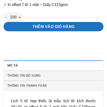
✓ In offset 7 tờ 1 mặt – Giấy C115gsm
Mẫu lịch nẹp thiếc 5 tờ Lịch Phật số lượng
THÊM VÀO GIỎ HÀNG
MÔ TẢ
THÔNG TIN BỔ SUNG
THÔNG TIN THANH TOÁN
Lịch 5 tờ nẹp thiếc là mẫu lịch tờ kích thước
45×70, in offset 5 tờ 1 mặt trên Giấy C105gsm.