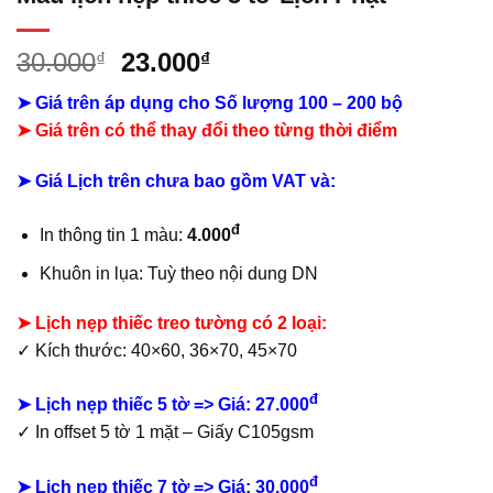
Giá
Giá
30.000
23.000
₫
₫
gốc
hiện
➤ Giá trên áp dụng cho Số lượng 100 – 200 bộ
là:
tại
➤ Giá trên có thể thay đổi theo từng thời điểm
30.000₫.
là:
23.000₫.
➤ Giá Lịch trên chưa bao gồm
VAT và:
đ
In thông tin 1 màu:
4.000
Khuôn in lụa: Tuỳ theo nội dung DN
➤ Lịch nẹp thiếc treo tường có 2 loại:
✓ Kích thước: 40×60, 36×70, 45×70
đ
➤ Lịch nẹp thiếc 5 tờ => Giá: 27.000
✓ In offset 5 tờ 1 mặt – Giấy C105gsm
đ
➤ Lịch nẹp thiếc 7 tờ => Giá: 30.000