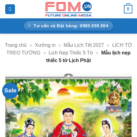
Bỏ
0
qua
nội
Tư vấn và Đặt hàng: 0983.559.554
dung
Trang chủ
»
Xưởng in
»
Mẫu Lịch Tết 2027
»
LỊCH TỜ
TREO TƯỜNG
»
Lịch Nẹp Thiếc 5 Tờ
»
Mẫu lịch nẹp
thiếc 5 tờ Lịch Phật
Sale