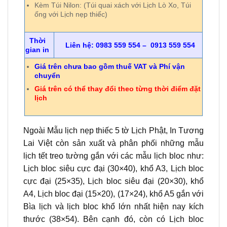
Kèm Túi Nilon: (Túi quai xách với Lịch Lò Xo, Túi
ống với Lịch nẹp thiếc)
Thời
Liên hệ: 0983 559 554 – 0913 559 554
gian in
Giá trên chưa bao gồm thuế VAT và Phí vận
chuyển
Giá trên có thể thay đổi theo từng thời điểm đặt
lịch
Ngoài Mẫu lịch nẹp thiếc 5 tờ Lịch Phật, In Tương
Lai Việt còn sản xuất và phân phối những mẫu
lịch tết treo tường gắn với các mẫu lịch bloc như:
Lịch bloc siêu cực đại (30×40), khổ A3, Lịch bloc
cực đại (25×35), Lịch bloc siêu đại (20×30), khổ
A4, Lịch bloc đại (15×20), (17×24), khổ A5 gắn với
Bìa lịch và lịch bloc khổ lớn nhất hiện nay kích
thước (38×54). Bên cạnh đó, còn có Lịch bloc