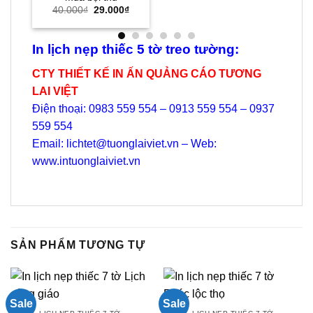
Giá
Giá
40.000
₫
29.000
₫
gốc
hiện
là:
tại
40.000₫.
là:
29.000₫.
In lịch nẹp thiếc 5 tờ treo tường:
CTY THIẾT KẾ IN ẤN QUẢNG CÁO TƯƠNG
LAI VIỆT
Điện thoại: 0983 559 554 – 0913 559 554 – 0937
559 554
Email: lichtet@tuonglaiviet.vn – Web:
www.intuonglaiviet.vn
SẢN PHẨM TƯƠNG TỰ
Sale
Sale