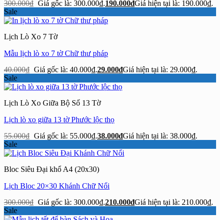
300.000
₫
Giá gốc là: 300.000₫.
190.000
₫
Giá hiện tại là: 190.000₫.
Sale
Lịch Lò Xo 7 Tờ
Mẫu lịch lò xo 7 tờ Chữ thư pháp
40.000
₫
Giá gốc là: 40.000₫.
29.000
₫
Giá hiện tại là: 29.000₫.
Sale
Lịch Lò Xo Giữa Bộ Số 13 Tờ
Lịch lò xo giữa 13 tờ Phước lộc thọ
55.000
₫
Giá gốc là: 55.000₫.
38.000
₫
Giá hiện tại là: 38.000₫.
Sale
Bloc Siêu Đại khổ A4 (20x30)
Lịch Bloc 20×30 Khánh Chữ Nổi
300.000
₫
Giá gốc là: 300.000₫.
210.000
₫
Giá hiện tại là: 210.000₫.
Sale