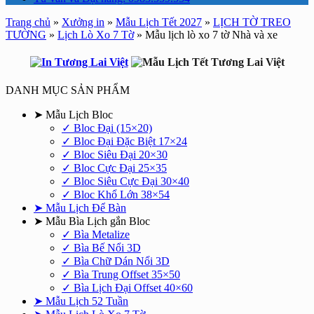
Trang chủ
»
Xưởng in
»
Mẫu Lịch Tết 2027
»
LỊCH TỜ TREO
TƯỜNG
»
Lịch Lò Xo 7 Tờ
»
Mẫu lịch lò xo 7 tờ Nhà và xe
DANH MỤC SẢN PHẨM
➤ Mẫu Lịch Bloc
✓ Bloc Đại (15×20)
✓ Bloc Đại Đặc Biệt 17×24
✓ Bloc Siêu Đại 20×30
✓ Bloc Cực Đại 25×35
✓ Bloc Siêu Cực Đại 30×40
✓ Bloc Khổ Lớn 38×54
➤ Mẫu Lịch Để Bàn
➤ Mẫu Bìa Lịch gắn Bloc
✓ Bìa Metalize
✓ Bìa Bế Nổi 3D
✓ Bìa Chữ Dán Nổi 3D
✓ Bìa Trung Offset 35×50
✓ Bìa Lịch Đại Offset 40×60
➤ Mẫu Lịch 52 Tuần