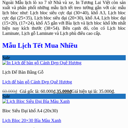
Ngoài Mẫu lịch lò xo 7 tờ Nhà và xe, In Tương Lai Việt còn sản
xuất và phân phối những mẫu lịch tết treo tường gắn với các mẫu
lịch bloc như: Lịch bloc siêu cực đại (30×40), khổ A3, Lịch bloc
cực đại (25×35), Lịch bloc siêu đại (20×30), khổ A4, Lịch bloc đại
(15×20), (17×24), khổ A5 gắn với Bìa lịch và lịch bloc khổ lớn nhất
hiện nay kích thước (38×54). Bên cạnh đó, còn có Lịch bloc
Laminate, Lịch gỗ Laminate và Lịch phù điêu cao cấp.
Mẫu Lịch Tết Mua Nhiều
Sale
Lịch Để Bàn Bằng Gỗ
Lịch để bàn gỗ Cảnh Đẹp Quê Hương
60.000
₫
Giá gốc là: 60.000₫.
35.000
₫
Giá hiện tại là: 35.000₫.
Sale
Bloc Siêu Đại khổ A4 (20x30)
Lịch Bloc 20×30 Bìa Màu Xanh