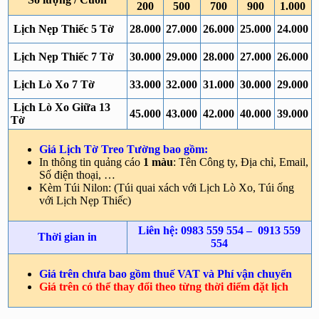
200
500
700
900
1.000
Lịch Nẹp Thiếc 5 Tờ
28.000
27.000
26.000
25.000
24.000
Lịch Nẹp Thiếc 7 Tờ
30.000
29.000
28.000
27.000
26.000
Lịch Lò Xo 7 Tờ
33.000
32.000
31.000
30.000
29.000
Lịch Lò Xo Giữa 13
45.000
43.000
42.000
40.000
39.000
Tờ
Giá Lịch Tờ Treo Tường bao gồm:
In thông tin quảng cáo
1 màu
: Tên Công ty, Địa chỉ, Email,
Số điện thoại, …
Kèm Túi Nilon: (Túi quai xách với Lịch Lò Xo, Túi ống
với Lịch Nẹp Thiếc)
Liên hệ: 0983 559 554 – 0913 559
Thời gian in
554
Giá trên chưa bao gồm thuế VAT và Phí vận chuyển
Giá trên có thể thay đổi theo từng thời điểm đặt lịch