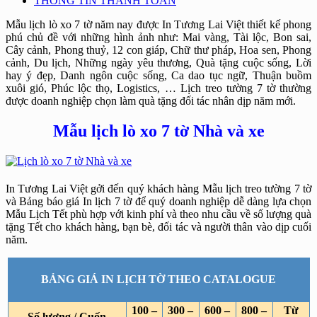
THÔNG TIN THANH TOÁN
Mẫu lịch lò xo 7 tờ năm nay được In Tương Lai Việt thiết kế phong
phú chủ đề với những hình ảnh như: Mai vàng, Tài lộc, Bon sai,
Cây cảnh, Phong thuỷ, 12 con giáp, Chữ thư pháp, Hoa sen, Phong
cảnh, Du lịch, Những ngày yêu thương, Quà tặng cuộc sống, Lời
hay ý đẹp, Danh ngôn cuộc sống, Ca dao tục ngữ, Thuận buồm
xuôi gió, Phúc lộc thọ, Logistics, … Lịch treo tường 7 tờ thường
được doanh nghiệp chọn làm quà tặng đối tác nhân dịp năm mới.
Mẫu lịch lò xo 7 tờ Nhà và xe
In Tương Lai Việt gởi đến quý khách hàng Mẫu lịch treo tường 7 tờ
và Bảng báo giá In lịch 7 tờ để quý doanh nghiệp dễ dàng lựa chọn
Mẫu Lịch Tết phù hợp với kinh phí và theo nhu cầu về số lượng quà
tặng Tết cho khách hàng, bạn bè, đối tác và người thân vào dịp cuối
năm.
BẢNG GIÁ IN LỊCH TỜ THEO CATALOGUE
100 –
300 –
600 –
800 –
Từ
Số lượng / Cuốn