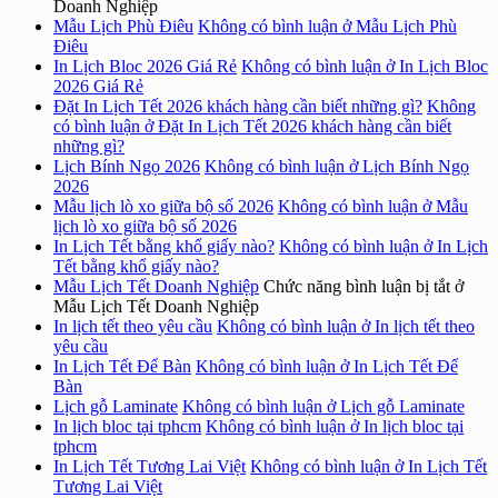
Doanh Nghiệp
Mẫu Lịch Phù Điêu
Không có bình luận
ở Mẫu Lịch Phù
Điêu
In Lịch Bloc 2026 Giá Rẻ
Không có bình luận
ở In Lịch Bloc
2026 Giá Rẻ
Đặt In Lịch Tết 2026 khách hàng cần biết những gì?
Không
có bình luận
ở Đặt In Lịch Tết 2026 khách hàng cần biết
những gì?
Lịch Bính Ngọ 2026
Không có bình luận
ở Lịch Bính Ngọ
2026
Mẫu lịch lò xo giữa bộ số 2026
Không có bình luận
ở Mẫu
lịch lò xo giữa bộ số 2026
In Lịch Tết bằng khổ giấy nào?
Không có bình luận
ở In Lịch
Tết bằng khổ giấy nào?
Mẫu Lịch Tết Doanh Nghiệp
Chức năng bình luận bị tắt
ở
Mẫu Lịch Tết Doanh Nghiệp
In lịch tết theo yêu cầu
Không có bình luận
ở In lịch tết theo
yêu cầu
In Lịch Tết Để Bàn
Không có bình luận
ở In Lịch Tết Để
Bàn
Lịch gỗ Laminate
Không có bình luận
ở Lịch gỗ Laminate
In lịch bloc tại tphcm
Không có bình luận
ở In lịch bloc tại
tphcm
In Lịch Tết Tương Lai Việt
Không có bình luận
ở In Lịch Tết
Tương Lai Việt