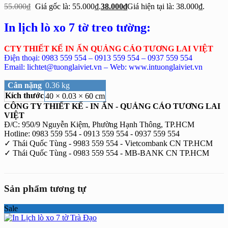
55.000
₫
Giá gốc là: 55.000₫.
38.000
₫
Giá hiện tại là: 38.000₫.
In lịch lò xo 7 tờ treo tường:
CTY THIẾT KẾ IN ẤN QUẢNG CÁO TƯƠNG LAI VIỆT
Điện thoại: 0983 559 554 – 0913 559 554 – 0937 559 554
Email: lichtet@tuonglaiviet.vn – Web: www.intuonglaiviet.vn
Cân nặng
0.36 kg
Kích thước
40 × 0.03 × 60 cm
CÔNG TY THIẾT KẾ - IN ẤN - QUẢNG CÁO TƯƠNG LAI
VIỆT
Đ/C: 950/9 Nguyễn Kiệm, Phường Hạnh Thông, TP.HCM
Hotline: 0983 559 554 - 0913 559 554 - 0937 559 554
✓ Thái Quốc Tùng - 9983 559 554 - Vietcombank CN TP.HCM
✓ Thái Quốc Tùng - 0983 559 554 - MB-BANK CN TP.HCM
Sản phẩm tương tự
Sale