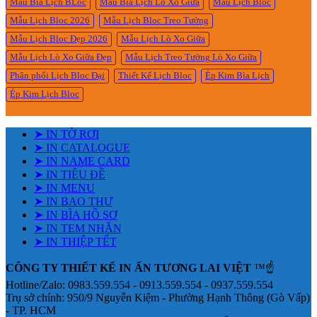
Mẫu Bìa Lịch BLoc
Mẫu Bìa Lịch Lò Xo Giữa
Mẫu Lịch Bloc
Mẫu Lịch Bloc 2026
Mẫu Lịch Bloc Treo Tường
Mẫu Lịch Bloc Đẹp 2026
Mẫu Lịch Lò Xo Giữa
Mẫu Lịch Lò Xo Giữa Đẹp
Mẫu Lịch Treo Tường Lò Xo Giữa
Phân phối Lịch Bloc Đại
Thiết Kế Lịch Bloc
Ép Kim Bìa Lịch
Ép Kim Lịch Bloc
➤ IN TỜ RƠI
➤ IN CATALOGUE
➤ IN NAME CARD
➤ IN TIÊU ĐỀ
➤ IN MENU
➤ IN BAO THƯ
➤ IN BÌA HỒ SƠ
➤ IN TEM NHÃN
➤ IN THIỆP TẾT
CÔNG TY THIẾT KẾ IN ẤN TƯƠNG LAI VIỆT
™☝️
Hotline/Zalo: 0983.559.554 - 0913.559.554 - 0937.559.554
Trụ sở chính: 950/9 Nguyễn Kiệm - Phường Hạnh Thông (Gò Vấp)
- TP. HCM