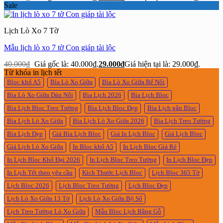
Sale
Lịch Lò Xo 7 Tờ
Mẫu lịch lò xo 7 tờ Con giáp tài lộc
40.000
₫
Giá gốc là: 40.000₫.
29.000
₫
Giá hiện tại là: 29.000₫.
Từ khóa in lịch tết
Bloc khổ A5
Bìa Lò Xo Giữa
Bìa Lò Xo Giữa Bế Nổi
Bìa Lò Xo Giữa Dán Nổi
Bìa Lịch 2026
Bìa Lịch Bloc
Bìa Lịch Bloc Treo Tường
Bìa Lịch Bloc Đẹp
Bìa Lịch gắn Bloc
Bìa Lịch Lò Xo Giữa
Bìa Lịch Lò Xo Giữa 2026
Bìa Lịch Treo Tường
Bìa Lịch Đẹp
Giá Bìa Lịch Bloc
Giá In Lịch Bloc
Giá Lịch Bloc
Giá Lịch Lò Xo Giữa
In Bloc khổ A5
In Lịch Bloc Giá Rẻ
In Lịch Bloc Khổ Đại 2026
In Lịch Bloc Treo Tường
In Lịch Bloc Đẹp
In Lịch Tết theo yêu cầu
Kích Thước Lịch Bloc
Lịch Bloc 365 Tờ
Lịch Bloc 2026
Lịch Bloc Treo Tường
Lịch Bloc Đẹp
Lịch Lò Xo Giữa 13 Tờ
Lịch Lò Xo Giữa Bộ Số
Lịch Treo Tường Lò Xo Giữa
Mẫu Bloc Lịch Bằng Gỗ