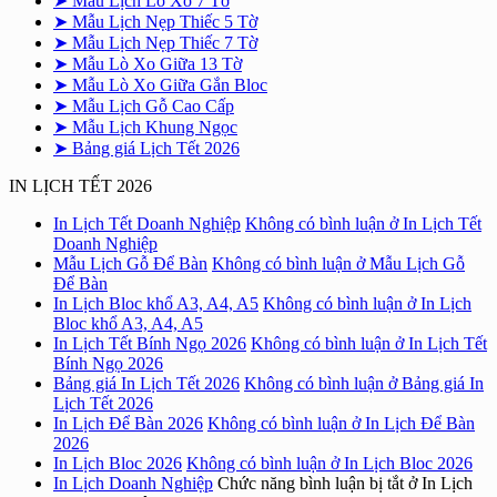
➤ Mẫu Lịch Lò Xo 7 Tờ
➤ Mẫu Lịch Nẹp Thiếc 5 Tờ
➤ Mẫu Lịch Nẹp Thiếc 7 Tờ
➤ Mẫu Lò Xo Giữa 13 Tờ
➤ Mẫu Lò Xo Giữa Gắn Bloc
➤ Mẫu Lịch Gỗ Cao Cấp
➤ Mẫu Lịch Khung Ngọc
➤ Bảng giá Lịch Tết 2026
IN LỊCH TẾT 2026
In Lịch Tết Doanh Nghiệp
Không có bình luận
ở In Lịch Tết
Doanh Nghiệp
Mẫu Lịch Gỗ Để Bàn
Không có bình luận
ở Mẫu Lịch Gỗ
Để Bàn
In Lịch Bloc khổ A3, A4, A5
Không có bình luận
ở In Lịch
Bloc khổ A3, A4, A5
In Lịch Tết Bính Ngọ 2026
Không có bình luận
ở In Lịch Tết
Bính Ngọ 2026
Bảng giá In Lịch Tết 2026
Không có bình luận
ở Bảng giá In
Lịch Tết 2026
In Lịch Để Bàn 2026
Không có bình luận
ở In Lịch Để Bàn
2026
In Lịch Bloc 2026
Không có bình luận
ở In Lịch Bloc 2026
In Lịch Doanh Nghiệp
Chức năng bình luận bị tắt
ở In Lịch