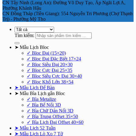
CN Tây Ninh (Long An): Đường Võ Duy Tạo, Ấp Ngãi Lợi A,
Phường Khánh Hậu
CN Đồng Tháp (Tiền Giang): 554 Nguyễn Tri Phương (Chợ Thạnh
Trị) - Phường Mỹ Tho
Tìm kiếm:
➤ Mẫu Lịch Bloc
✓ Bloc Đại (15×20)
✓ Bloc Đại Đặc Biệt 17×24
✓ Bloc Siêu Đại 20×30
✓ Bloc Cực Đại 25×35
✓ Bloc Siêu Cực Đại 30×40
✓ Bloc Khổ Lớn 38×54
➤ Mẫu Lịch Để Bàn
➤ Mẫu Bìa Lịch gắn Bloc
✓ Bìa Metalize
✓ Bìa Bế Nổi 3D
✓ Bìa Chữ Dán Nổi 3D
✓ Bìa Trung Offset 35×50
✓ Bìa Lịch Đại Offset 40×60
➤ Mẫu Lịch 52 Tuần
➤ Mẫu Lịch Lò Xo 7 Tờ