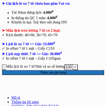
➤ Giá lịch lò xo 7 tờ chưa bao gồm
Vat và:
đ
Túi Nilon đựng lịch:
4.000
đ
In thông tin QC 1 màu:
4.000
Khuôn in lụa: Tuỳ theo nội dung DN
➤ Mẫu lịch treo tường 7 tờ có 2 loại:
✓ Kích thước: 40×60, 36×70, 45×70
đ
➤ Lịch lò xo 7 tờ => Giá: 33.000
✓ In offset 7 tờ 1 mặt – Giấy C210
đ
➤ Lịch nẹp thiếc 7 tờ => Giá: 30.000
✓ In offset 7 tờ 1 mặt – Giấy C105gsm
Mẫu lịch lò xo 7 tờ Nhà và xe số lượng
Thêm vào giỏ hàng
Mô tả
Thông tin bổ sung