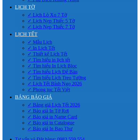
LỊCH TỜ
✓ Lịch Lò Xo 7 Tờ
✓ Lịch Nẹp Thiếc 5 Tờ
✓ Lịch Nẹp Thiếc 7 Tờ
LỊCH TẾT
✓ Mẫu Lịch
✓ In Lịch Tết
✓ Thiết kế Lịch Tết
✓ Tìm hiểu in lịch tết
✓ Tìm hiểu In Lịch Bloc
✓ Tìm hiểu Lịch Để Bàn
✓ Tìm hiểu Lịch Treo Tường
✓ Lịch Tết Bính Ngọ 2026
✓ Phong tục Tết Việt
BẢNG BÁO GIÁ
✓ Bảng giá Lịch Tết 2026
✓ Báo giá In Tờ Rơi
✓ Báo giá in Name Card
✓ Báo giá in Catalogue
✓ Báo giá In Bao Thư
Tư vấn và Đặt hàng: 0983.559.554