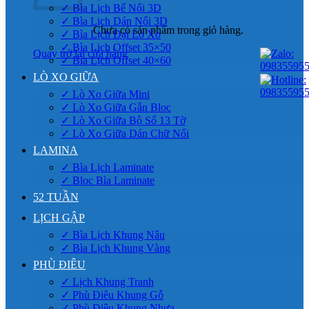
✓ Bìa Lịch Bế Nổi 3D
✓ Bìa Lịch Dán Nổi 3D
Chưa có sản phẩm trong giỏ hàng.
✓ Bìa Lịch Đại Lò Xo
✓ Bìa Lịch Offset 35×50
Quay trở lại cửa hàng
✓ Bìa Lịch Offset 40×60
LÒ XO GIỮA
✓ Lò Xo Giữa Mini
✓ Lò Xo Giữa Gắn Bloc
✓ Lò Xo Giữa Bộ Số 13 Tờ
✓ Lò Xo Giữa Dán Chữ Nổi
LAMINA
✓ Bìa Lịch Laminate
✓ Bloc Bìa Laminate
52 TUẦN
LỊCH GẬP
✓ Bìa Lịch Khung Nâu
✓ Bìa Lịch Khung Vàng
PHÙ ĐIÊU
✓ Lịch Khung Tranh
✓ Phù Điêu Khung Gỗ
✓ Phù Điêu Khung Nhựa