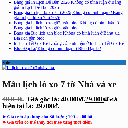
Bảng giá In Lịch Để Bàn 2026
Không có bình luận
ở Bảng
giá In Lịch Để Bàn 2026
Bảng giá In lịch lò xo 7 tờ 2026
Không có bình luận
ở Bảng
giá In lịch lò xo 7 tờ 2026
Bảng giá in lịch lò xo giữa gắn bloc
Không có bình luận
ở
Bảng giá in lịch lò xo giữa gắn bloc
Bảng giá Bìa lịch gắn bloc
Không có bình luận
ở Bảng giá
Bìa lịch gắn bloc
In Lịch Tết Giá Rẻ
Không có bình luận
ở In Lịch Tết Giá Rẻ
Bloc Đại Lở
Không có bình luận
ở Bloc Đại Lở
Sale
Mẫu lịch lò xo 7 tờ Nhà và xe
40.000
₫
Giá gốc là: 40.000₫.
29.000
₫
Giá
hiện tại là: 29.000₫.
➤ Giá trên áp dụng cho Số lượng 100 – 200 bộ
➤ Giá trên có thể thay đổi theo từng thời điểm