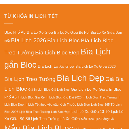
79.000₫.
79.000₫.
TỪ KHÓA IN LỊCH TẾT
Bloc khổ A5
Bìa Lò Xo Giữa
Bìa Lò Xo Giữa Bế Nổi
Bìa Lò Xo Giữa Dán
Bìa Lịch 2026
Bìa Lịch Bloc
Bìa Lịch Bloc
Nổi
Bìa Lịch
Treo Tường
Bìa Lịch Bloc Đẹp
gắn Bloc
Bìa Lịch Lò Xo Giữa
Bìa Lịch Lò Xo Giữa 2026
Bìa Lịch Đẹp
Bìa Lịch Treo Tường
Giá Bìa
Lịch Bloc
Giá Lịch Lò Xo Giữa
In Bloc
Giá In Lịch Bloc
Giá Lịch Bloc
khổ A5
In Lịch Bloc Giá Rẻ
In Lịch Bloc Khổ Đại 2026
In Lịch Bloc Treo Tường
In
Lịch Bloc Đẹp
In Lịch Tết theo yêu cầu
Kích Thước Lịch Bloc
Lịch Bloc 365 Tờ
Lịch
Lịch Lò Xo Giữa 13 Tờ
Lịch Lò
Bloc 2026
Lịch Bloc Treo Tường
Lịch Bloc Đẹp
Xo Giữa Bộ Số
Lịch Treo Tường Lò Xo Giữa
Mẫu Bloc Lịch Bằng Gỗ
Mẫu Bìa Lịch BLoc