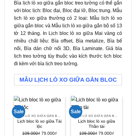
Bìa lịch lò xo giữa gắn bloc treo tường có thể gắn
với bloc lịch: Bloc đại, Bloc đại lở, Bloc trung. Mẫu
lịch lò xo giữa thường có 2 loại: Mẫu lịch lò xo
giữa gắn bloc và Mẫu lịch lò xo giữa gắn bộ số 13
tờ 12 tháng. In Lịch bloc lò xo giữa Mai vàng có
nhiều chất liệu: Bìa offset, Bìa metalize, Bìa bế
nổi, Bìa dán chữ nổi 3D, Bìa Laminate. Giá bìa
lịch treo tường tùy thuộc vào kích thước lịch bloc
đi kèm với bìa lịch treo tường.
MẪU LỊCH LÒ XO GIỮA GẮN BLOC
Sale
Sale
Sal
LỊCH LÒ XO GIỮA GẮN BLOC
LỊCH LÒ XO GIỮA GẮN BLOC
Lịch bloc lò xo giữa Tài
Lịch bloc lò xo giữa
lộc
Thần tài
Giá
Giá
Giá
Giá
109.000
₫
79.000
₫
109.000
₫
79.000
₫