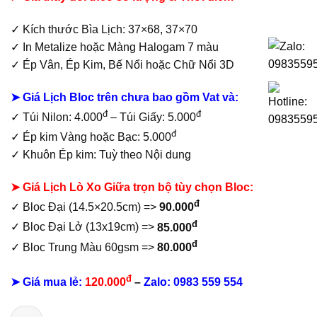
79.000₫.
✓ Kích thước Bìa Lịch: 37×68, 37×70
✓ In Metalize hoặc
Màng Halogam 7 màu
✓
Ép Vân, Ép Kim, Bế Nổi hoặc Chữ Nổi 3D
➤ Giá Lịch Bloc trên chưa bao gồm
Vat và:
đ
đ
✓ Túi Nilon: 4.000
– Túi Giấy: 5.000
đ
✓ Ép kim Vàng hoặc Bạc: 5.000
✓ Khuôn Ép kim: Tuỳ theo Nội dung
➤ Giá Lịch Lò Xo Giữa trọn bộ tùy chọn Bloc:
đ
✓ Bloc Đại (14.5×20.5cm) =>
90.000
đ
✓ Bloc Đại Lở (13x19cm) =>
85.000
đ
✓ Bloc Trung Màu 60gsm =>
80.000
đ
➤ Giá mua lẻ:
120.000
–
Zalo:
0983 559 554