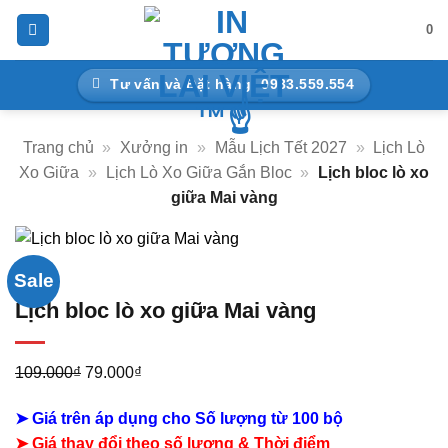
Bỏ
0
qua
nội
Tư vấn và Đặt hàng: 0983.559.554
dung
Trang chủ
»
Xưởng in
»
Mẫu Lịch Tết 2027
»
Lịch Lò
Xo Giữa
»
Lịch Lò Xo Giữa Gắn Bloc
»
Lịch bloc lò xo
giữa Mai vàng
Sale
Lịch bloc lò xo giữa Mai vàng
Giá
Giá
109.000
₫
79.000
₫
gốc
hiện
➤ Giá trên áp dụng cho Số lượng từ 100 bộ
là:
tại
➤ Giá thay đổi theo số lượng & Thời điểm
109.000₫.
là: