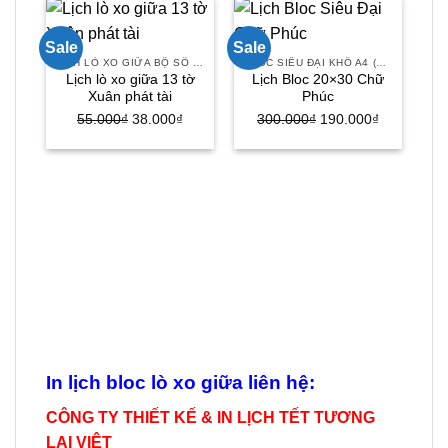
Sale
Sale
Sal
LỊCH LÒ XO GIỮA BỘ SỐ 13 TỜ
BLOC SIÊU ĐẠI KHỔ A4 (20X30)
Lịch lò xo giữa 13 tờ
Lịch Bloc 20×30 Chữ
Xuân phát tài
Phúc
Giá
Giá
Giá
Giá
55.000
₫
38.000
₫
300.000
₫
190.000
₫
gốc
hiện
gốc
hiện
là:
tại
là:
tại
55.000₫.
là:
300.000₫.
là:
38.000₫.
190.000₫.
In lịch bloc lò xo giữa liên hệ:
CÔNG TY THIẾT KẾ & IN LỊCH TẾT TƯƠNG
LAI VIỆT