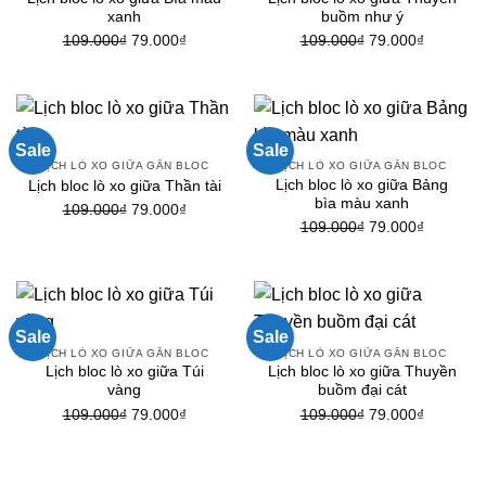
xanh
buồm như ý
Giá
Giá
Giá
Giá
109.000
₫
79.000
₫
109.000
₫
79.000
₫
gốc
hiện
gốc
hiện
là:
tại
là:
tại
109.000₫.
là:
109.000₫.
là:
79.000₫.
79.000₫.
Sale
Sale
LỊCH LÒ XO GIỮA GẮN BLOC
LỊCH LÒ XO GIỮA GẮN BLOC
Lịch bloc lò xo giữa Bảng
Lịch bloc lò xo giữa Thần tài
bìa màu xanh
Giá
Giá
109.000
₫
79.000
₫
Giá
Giá
109.000
₫
79.000
₫
gốc
hiện
gốc
hiện
là:
tại
là:
tại
109.000₫.
là:
109.000₫.
là:
79.000₫.
79.000₫.
Sale
Sale
LỊCH LÒ XO GIỮA GẮN BLOC
LỊCH LÒ XO GIỮA GẮN BLOC
Lịch bloc lò xo giữa Túi
Lịch bloc lò xo giữa Thuyền
vàng
buồm đại cát
Giá
Giá
Giá
Giá
109.000
₫
79.000
₫
109.000
₫
79.000
₫
gốc
hiện
gốc
hiện
là:
tại
là:
tại
109.000₫.
là:
109.000₫.
là: