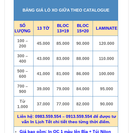
BẢNG GIÁ LÒ XO GIỮA THEO CATALOGUE
SỐ
BLOC
BLOC
13 TỜ
LAMINATE
LƯỢNG
13×19
15×20
100 –
45.000
85.000
90.000
120.000
200
300 –
43.000
83.000
88.000
110.000
400
500 –
41.000
81.000
86.000
100.000
600
700 –
39.000
79.000
84.000
95.000
900
Từ
37.000
77.000
82.000
90.000
1.000
Liên hệ: 0983.559.554 – 0913.559.554 để được tư
vấn In Lịch Tết chi tiết theo từng thời điểm.
Giá bao gồm: In QC 1 màu lên Bìa + Túi Nilon