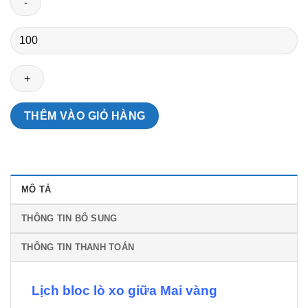
Lịch
bloc
lò
xo
giữa
Mai
THÊM VÀO GIỎ HÀNG
vàng
số
lượng
MÔ TẢ
THÔNG TIN BỔ SUNG
THÔNG TIN THANH TOÁN
Lịch bloc lò xo giữa Mai vàng