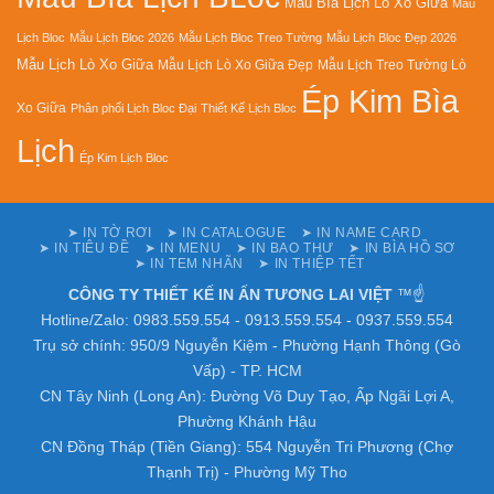
Mẫu Bìa Lịch Lò Xo Giữa
Mẫu
Lịch Bloc
Mẫu Lịch Bloc 2026
Mẫu Lịch Bloc Treo Tường
Mẫu Lịch Bloc Đẹp 2026
Mẫu Lịch Lò Xo Giữa
Mẫu Lịch Lò Xo Giữa Đẹp
Mẫu Lịch Treo Tường Lò
Ép Kim Bìa
Xo Giữa
Phân phối Lịch Bloc Đại
Thiết Kế Lịch Bloc
Lịch
Ép Kim Lịch Bloc
➤ IN TỜ RƠI
➤ IN CATALOGUE
➤ IN NAME CARD
➤ IN TIÊU ĐỀ
➤ IN MENU
➤ IN BAO THƯ
➤ IN BÌA HỒ SƠ
➤ IN TEM NHÃN
➤ IN THIỆP TẾT
CÔNG TY THIẾT KẾ IN ẤN TƯƠNG LAI VIỆT
™☝️
Hotline/Zalo: 0983.559.554 - 0913.559.554 - 0937.559.554
Trụ sở chính: 950/9 Nguyễn Kiệm - Phường Hạnh Thông (Gò
Vấp) - TP. HCM
CN Tây Ninh (Long An): Đường Võ Duy Tạo, Ấp Ngãi Lợi A,
Phường Khánh Hậu
CN Đồng Tháp (Tiền Giang): 554 Nguyễn Tri Phương (Chợ
Thạnh Trị) - Phường Mỹ Tho