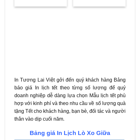
gốc
hiện
gốc
hiện
là:
tại
là:
tại
109.000₫.
là:
109.000₫.
là:
79.000₫.
79.000₫.
In Tương Lai Việt gởi đến quý khách hàng Bảng
báo giá In lịch tết theo từng số lượng để quý
doanh nghiệp dễ dàng lựa chọn Mẫu lịch tết phù
hợp với kinh phí và theo nhu cầu về số lượng quà
tặng Tết cho khách hàng, bạn bè, đối tác và người
thân vào dịp cuối năm.
Bảng giá In Lịch Lò Xo Giữa