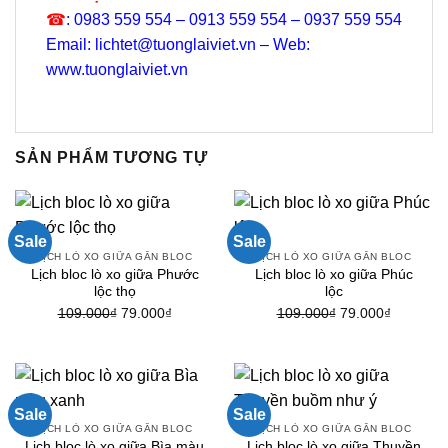
☎
: 0983 559 554 – 0913 559 554 – 0937 559 554
Email: lichtet@tuonglaiviet.vn – Web:
www.tuonglaiviet.vn
SẢN PHẨM TƯƠNG TỰ
Sale
Sale
LỊCH LÒ XO GIỮA GẮN BLOC
LỊCH LÒ XO GIỮA GẮN BLOC
Lịch bloc lò xo giữa Phước
Lịch bloc lò xo giữa Phúc
lộc thọ
lộc
Giá
Giá
Giá
Giá
109.000
₫
79.000
₫
109.000
₫
79.000
₫
gốc
hiện
gốc
hiện
là:
tại
là:
tại
109.000₫.
là:
109.000₫.
là:
79.000₫.
79.000₫.
Sale
Sale
LỊCH LÒ XO GIỮA GẮN BLOC
LỊCH LÒ XO GIỮA GẮN BLOC
Lịch bloc lò xo giữa Bìa màu
Lịch bloc lò xo giữa Thuyền