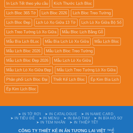
In Lịch Tết theo yêu cầu
Kích Thước Lịch Bloc
Lịch Bloc 365 Tờ
Lịch Bloc 2026
Lịch Bloc Treo Tường
Lịch Bloc Đẹp
Lịch Lò Xo Giữa 13 Tờ
Lịch Lò Xo Giữa Bộ Số
Lịch Treo Tường Lò Xo Giữa
Mẫu Bloc Lịch Bằng Gỗ
Mẫu Bìa Lịch BLoc
Mẫu Bìa Lịch Lò Xo Giữa
Mẫu Lịch Bloc
Mẫu Lịch Bloc 2026
Mẫu Lịch Bloc Treo Tường
Mẫu Lịch Bloc Đẹp 2026
Mẫu Lịch Lò Xo Giữa
Mẫu Lịch Lò Xo Giữa Đẹp
Mẫu Lịch Treo Tường Lò Xo Giữa
Phân phối Lịch Bloc Đại
Thiết Kế Lịch Bloc
Ép Kim Bìa Lịch
Ép Kim Lịch Bloc
➤ IN TỜ RƠI
➤ IN CATALOGUE
➤ IN NAME CARD
➤ IN TIÊU ĐỀ
➤ IN MENU
➤ IN BAO THƯ
➤ IN BÌA HỒ SƠ
➤ IN TEM NHÃN
➤ IN THIỆP TẾT
CÔNG TY THIẾT KẾ IN ẤN TƯƠNG LAI VIỆT
™☝️