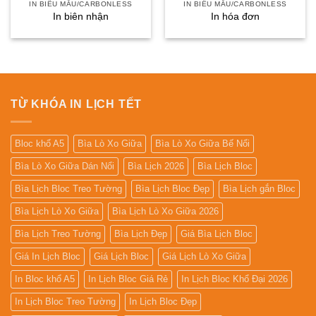
IN BIỂU MẪU/CARBONLESS
IN BIỂU MẪU/CARBONLESS
In biên nhận
In hóa đơn
TỪ KHÓA IN LỊCH TẾT
Bloc khổ A5
Bìa Lò Xo Giữa
Bìa Lò Xo Giữa Bế Nổi
Bìa Lò Xo Giữa Dán Nổi
Bìa Lịch 2026
Bìa Lịch Bloc
Bìa Lịch Bloc Treo Tường
Bìa Lịch Bloc Đẹp
Bìa Lịch gắn Bloc
Bìa Lịch Lò Xo Giữa
Bìa Lịch Lò Xo Giữa 2026
Bìa Lịch Treo Tường
Bìa Lịch Đẹp
Giá Bìa Lịch Bloc
Giá In Lịch Bloc
Giá Lịch Bloc
Giá Lịch Lò Xo Giữa
In Bloc khổ A5
In Lịch Bloc Giá Rẻ
In Lịch Bloc Khổ Đại 2026
In Lịch Bloc Treo Tường
In Lịch Bloc Đẹp