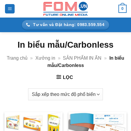
Bỏ
0
qua
nội
Tư vấn và Đặt hàng: 0983.559.554
dung
In biểu mẫu/Carbonless
Trang chủ
»
Xưởng in
»
SẢN PHẨM IN ẤN
»
In biểu
mẫu/Carbonless
LỌC