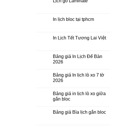
Lịch gỗ Laminate
yêu
ở
cầu
In
Không
Lịch
có
Tết
bình
Để
luận
In lịch bloc tại tphcm
Bàn
ở
Lịch
Không
gỗ
có
Laminate
bình
luận
In Lịch Tết Tương Lai Việt
ở
In
Không
lịch
có
bloc
bình
tại
luận
Bảng giá In Lịch Để Bàn
tphcm
ở
2026
In
Lịch
Không
Tết
có
Tương
Bảng giá In lịch lò xo 7 tờ
bình
Lai
luận
2026
Việt
ở
Bảng
Không
giá
có
Bảng giá in lịch lò xo giữa
In
bình
Lịch
luận
gắn bloc
Để
ở
Bàn
Bảng
Không
2026
giá
có
Bảng giá Bìa lịch gắn bloc
In
bình
lịch
luận
Không
lò
ở
có
xo
Bảng
bình
7
giá