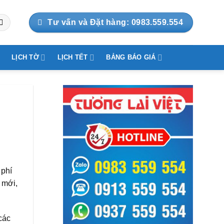
Tư vấn và Đặt hàng: 0983.559.554
LỊCH TỜ
LỊCH TẾT
BẢNG BÁO GIÁ
 phí
 mới,
các