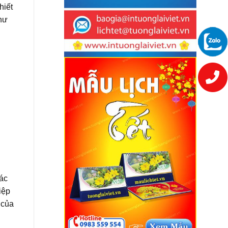
hiết
như
các
iệp
 của