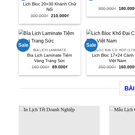
Lịch Bloc 20×30 Khánh Chữ
Giá
300.000
₫
180.000
Nổi
gốc
Giá
Giá
300.000
₫
210.000
₫
là:
gốc
hiện
300.000
là:
tại
300.000₫.
là:
210.000₫.
Sale
Sale
BÌA LỊCH LAMINATE
BLOC ĐẠI CÓ HỘP (17X
Bìa Lịch Laminate Tiệm
Lịch Bloc 17×24 Cảnh
Vàng Trang Sức
Việt Nam
Giá
Giá
Giá
160.000
₫
89.000
₫
250.000
₫
160.000
gốc
hiện
gốc
là:
tại
là:
160.000₫.
là:
250.000
89.000₫.
BÀI