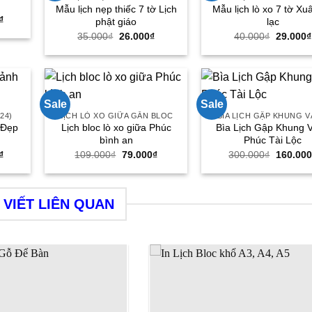
Mẫu lịch nẹp thiếc 7 tờ Lịch
Mẫu lịch lò xo 7 tờ Xu
Giá
₫
phật giáo
lạc
hiện
Giá
Giá
Giá
35.000
₫
26.000
₫
40.000
₫
29.000
₫
tại
gốc
hiện
gốc
₫.
là:
là:
tại
là:
180.000₫.
35.000₫.
là:
40.000₫
26.000₫.
Sale
Sale
24)
LỊCH LÒ XO GIỮA GẮN BLOC
BÌA LỊCH GẬP KHUNG 
 Đẹp
Lịch bloc lò xo giữa Phúc
Bìa Lịch Gập Khung 
bình an
Phúc Tài Lộc
Giá
Giá
Giá
Giá
₫
109.000
₫
79.000
₫
300.000
₫
160.000
hiện
gốc
hiện
gốc
tại
là:
tại
là:
₫.
là:
109.000₫.
là:
300.000
160.000₫.
79.000₫.
 VIẾT LIÊN QUAN