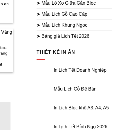
➤ Mẫu Lò Xo Giữa Gắn Bloc
ân an
➤ Mẫu Lịch Gỗ Cao Cấp
Giá
hiện
tại
➤ Mẫu Lịch Khung Ngọc
.
là:
29.000₫.
➤ Bảng giá Lịch Tết 2026
VÀNG
THIẾT KẾ IN ẤN
Vàng
Giá
₫
hiện
In Lịch Tết Doanh Nghiệp
tại
₫.
là:
Không
có
160.000₫.
bình
luận
Mẫu Lịch Gỗ Để Bàn
ở
In
Không
Lịch
có
Tết
bình
Doanh
luận
In Lịch Bloc khổ A3, A4, A5
Nghiệp
ở
Mẫu
Không
Lịch
có
Gỗ
bình
Để
luận
In Lịch Tết Bính Ngọ 2026
Bàn
ở