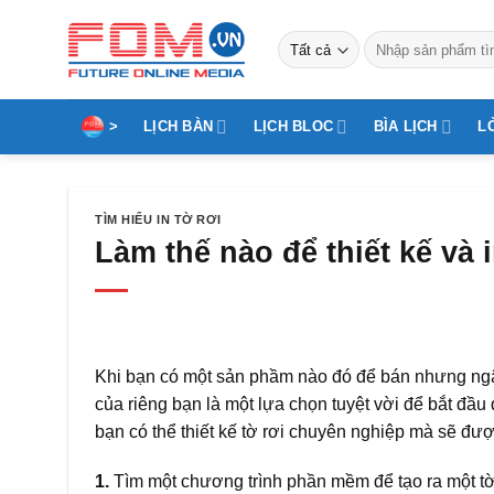
Bỏ
qua
Tìm
kiếm:
nội
dung
>
LỊCH BÀN
LỊCH BLOC
BÌA LỊCH
L
TÌM HIỂU IN TỜ RƠI
Làm thế nào để thiết kế và i
Khi bạn có một sản phầm nào đó để bán nhưng ngân 
của riêng bạn là một lựa chọn tuyệt vời để bắt đầu
bạn có thể thiết kế tờ rơi chuyên nghiệp mà sẽ đư
1.
Tìm một chương trình phần mềm để tạo ra một tờ 