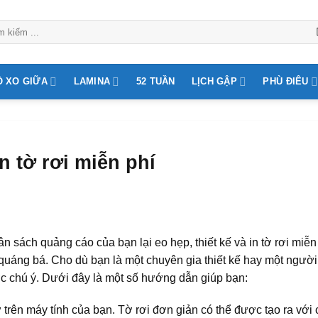
Ò XO GIỮA
LAMINA
52 TUẦN
LỊCH GẬP
PHÙ ĐIÊU
n tờ rơi miễn phí
sách quảng cáo của bạn lại eo hẹp, thiết kế và in tờ rơi miễn
 quáng bá. Cho dù bạn là một chuyên gia thiết kế hay một người
ợc chú ý. Dưới đây là một số hướng dẫn giúp bạn:
trên máy tính của bạn. Tờ rơi đơn giản có thể được tạo ra với 