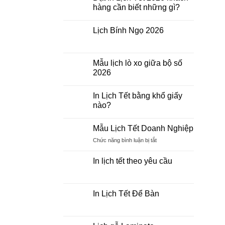
ở
hàng cần biết những gì?
In
Lịch
Không
Bloc
có
2026
Lịch Bính Ngọ 2026
bình
Giá
luận
Rẻ
Không
ở
có
Đặt
bình
In
luận
Mẫu lịch lò xo giữa bộ số
Lịch
ở
Tết
2026
Lịch
2026
Bính
khách
Không
Ngọ
hàng
có
2026
In Lịch Tết bằng khổ giấy
cần
bình
biết
luận
nào?
những
ở
gì?
Mẫu
Không
lịch
có
Mẫu Lịch Tết Doanh Nghiệp
lò
bình
xo
luận
ở
Chức năng bình luận bị tắt
giữa
ở
bộ
In
Mẫu
số
Lịch
Lịch
In lịch tết theo yêu cầu
2026
Tết
Tết
bằng
Không
khổ
Doanh
có
giấy
Nghiệp
bình
nào?
luận
In Lịch Tết Để Bàn
ở
In
Không
lịch
có
tết
bình
theo
luận