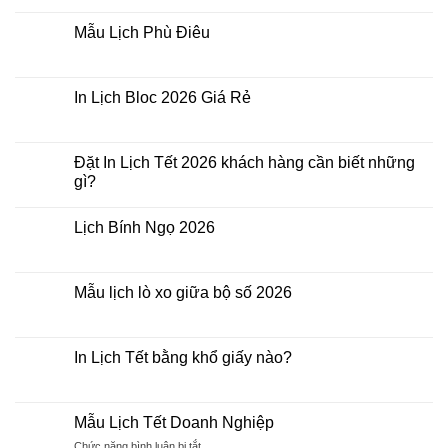
Lịch
In
Bloc
Lịch
2026
Mẫu Lịch Phù Điêu
Doanh
Không
Nghiệp
có
bình
luận
In Lịch Bloc 2026 Giá Rẻ
ở
Mẫu
Không
Lịch
có
Phù
bình
Điêu
luận
Đặt In Lịch Tết 2026 khách hàng cần biết những
ở
gì?
In
Lịch
Không
Bloc
có
2026
Lịch Bính Ngọ 2026
bình
Giá
luận
Rẻ
Không
ở
có
Đặt
bình
In
luận
Mẫu lịch lò xo giữa bộ số 2026
Lịch
ở
Tết
Lịch
Không
2026
Bính
có
khách
Ngọ
bình
hàng
2026
luận
In Lịch Tết bằng khổ giấy nào?
cần
ở
biết
Mẫu
Không
những
lịch
có
gì?
lò
bình
xo
luận
Mẫu Lịch Tết Doanh Nghiệp
giữa
ở
bộ
In
ở
Chức năng bình luận bị tắt