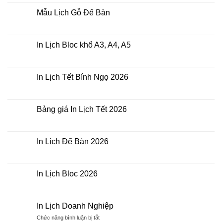
bình
luận
Mẫu Lịch Gỗ Để Bàn
ở
In
Không
Lịch
có
Tết
bình
Doanh
luận
In Lịch Bloc khổ A3, A4, A5
Nghiệp
ở
Mẫu
Không
Lịch
có
Gỗ
bình
Để
luận
In Lịch Tết Bính Ngọ 2026
Bàn
ở
In
Không
Lịch
có
Bloc
bình
khổ
luận
Bảng giá In Lịch Tết 2026
A3,
ở
A4,
In
Không
A5
Lịch
có
Tết
bình
Bính
luận
In Lịch Để Bàn 2026
Ngọ
ở
2026
Bảng
Không
giá
có
In
bình
Lịch
luận
In Lịch Bloc 2026
Tết
ở
2026
In
Không
Lịch
có
Để
bình
Bàn
luận
In Lịch Doanh Nghiệp
2026
ở
In
ở
Chức năng bình luận bị tắt