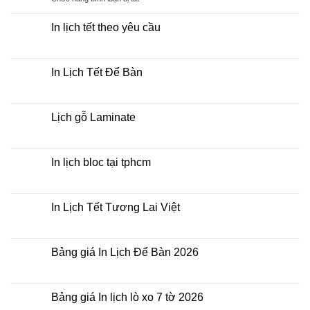
số
Lịch
Mẫu
2026
Tết
Lịch
bằng
In lịch tết theo yêu cầu
khổ
Tết
giấy
Không
Doanh
nào?
có
Nghiệp
bình
luận
In Lịch Tết Để Bàn
ở
In
Không
lịch
có
tết
bình
theo
luận
Lịch gỗ Laminate
yêu
ở
cầu
In
Không
Lịch
có
Tết
bình
Để
luận
In lịch bloc tại tphcm
Bàn
ở
Lịch
Không
gỗ
có
Laminate
bình
luận
In Lịch Tết Tương Lai Việt
ở
In
Không
lịch
có
bloc
bình
tại
luận
Bảng giá In Lịch Để Bàn 2026
tphcm
ở
In
Không
Lịch
có
Tết
bình
Tương
luận
Bảng giá In lịch lò xo 7 tờ 2026
Lai
ở