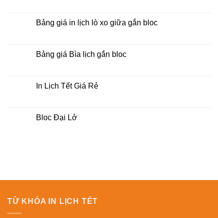
Việt
Bảng
Không
giá
có
In
bình
Lịch
luận
Bảng giá in lịch lò xo giữa gắn bloc
Để
ở
Bàn
Bảng
Không
2026
giá
có
In
bình
lịch
luận
Bảng giá Bìa lịch gắn bloc
lò
ở
xo
Bảng
Không
7
giá
có
tờ
in
bình
2026
lịch
luận
In Lịch Tết Giá Rẻ
lò
ở
xo
Bảng
Không
giữa
giá
có
gắn
Bìa
bình
bloc
lịch
luận
Bloc Đại Lở
gắn
ở
bloc
In
Không
Lịch
có
Tết
bình
Giá
luận
Rẻ
ở
Bloc
Đại
Lở
TỪ KHÓA IN LỊCH TẾT