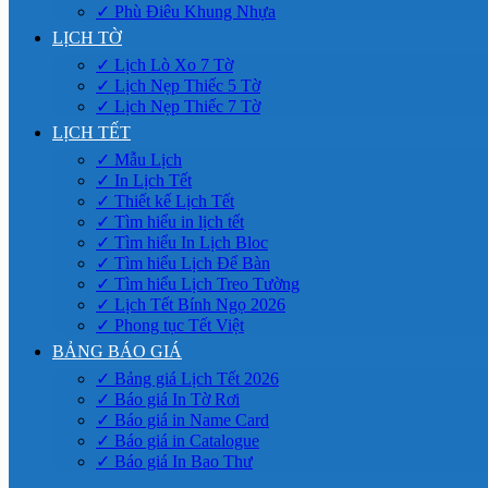
✓ Phù Điêu Khung Nhựa
LỊCH TỜ
✓ Lịch Lò Xo 7 Tờ
✓ Lịch Nẹp Thiếc 5 Tờ
✓ Lịch Nẹp Thiếc 7 Tờ
LỊCH TẾT
✓ Mẫu Lịch
✓ In Lịch Tết
✓ Thiết kế Lịch Tết
✓ Tìm hiểu in lịch tết
✓ Tìm hiểu In Lịch Bloc
✓ Tìm hiểu Lịch Để Bàn
✓ Tìm hiểu Lịch Treo Tường
✓ Lịch Tết Bính Ngọ 2026
✓ Phong tục Tết Việt
BẢNG BÁO GIÁ
✓ Bảng giá Lịch Tết 2026
✓ Báo giá In Tờ Rơi
✓ Báo giá in Name Card
✓ Báo giá in Catalogue
✓ Báo giá In Bao Thư