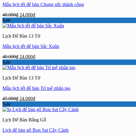
Mẫu lịch tết để bàn Chung sức thành công
Giá
Giá
40.000
₫
24.000
₫
gốc
hiện
Sale
là:
tại
40.000₫.
là:
Lịch Để Bàn 13 Tờ
24.000₫.
Mẫu lịch tết để bàn Sắc Xuân
Giá
Giá
40.000
₫
24.000
₫
gốc
hiện
Sale
là:
tại
40.000₫.
là:
Lịch Để Bàn 13 Tờ
24.000₫.
Mẫu lịch tết để bàn Trí tuệ nhân tạo
Giá
Giá
45.000
₫
24.000
₫
gốc
hiện
Sale
là:
tại
45.000₫.
là:
Lịch Để Bàn Bằng Gỗ
24.000₫.
Lịch để bàn gỗ Bon Sai Cây Cảnh