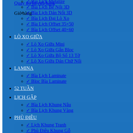
✓ Bìa Lịch Metalize
Quay trở lại cửa hàng
✓ Bìa Lịch Bế Nổi 3D
✓ Bìa Lịch Dán Nổi 3D
Giỏ hàng
✓ Bìa Lịch Đại Lò Xo
✓ Bìa Lịch Offset 35×50
✓ Bìa Lịch Offset 40×60
LÒ XO GIỮA
✓ Lò Xo Giữa Mini
✓ Lò Xo Giữa Gắn Bloc
✓ Lò Xo Giữa Bộ Số 13 Tờ
✓ Lò Xo Giữa Dán Chữ Nổi
LAMINA
✓ Bìa Lịch Laminate
✓ Bloc Bìa Laminate
52 TUẦN
LỊCH GẬP
✓ Bìa Lịch Khung Nâu
✓ Bìa Lịch Khung Vàng
PHÙ ĐIÊU
✓ Lịch Khung Tranh
✓ Phù Điêu Khung Gỗ