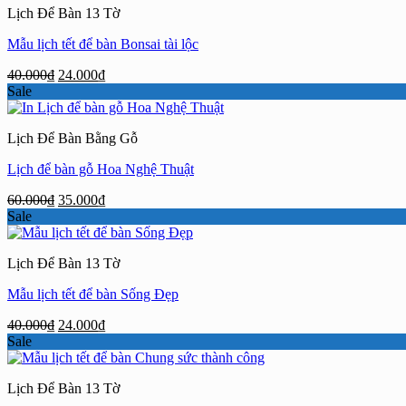
Lịch Để Bàn 13 Tờ
29.000₫.
Mẫu lịch tết để bàn Bonsai tài lộc
Giá
Giá
40.000
₫
24.000
₫
gốc
hiện
Sale
là:
tại
40.000₫.
là:
Lịch Để Bàn Bằng Gỗ
24.000₫.
Lịch để bàn gỗ Hoa Nghệ Thuật
Giá
Giá
60.000
₫
35.000
₫
gốc
hiện
Sale
là:
tại
60.000₫.
là:
Lịch Để Bàn 13 Tờ
35.000₫.
Mẫu lịch tết để bàn Sống Đẹp
Giá
Giá
40.000
₫
24.000
₫
gốc
hiện
Sale
là:
tại
40.000₫.
là:
Lịch Để Bàn 13 Tờ
24.000₫.