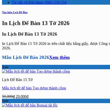
Tư vấn và Đặt hàng: 0983.559.554
Tìm hiểu Lịch Để Bàn
In Lịch Để Bàn 13 Tờ 2026
In Lịch Để Bàn 13 Tờ 2026
In Lịch Để Bàn 13 Tờ 2026 in trên chất liệu bằng giấy, được Công
2026.
Mẫu Lịch Để Bàn 2026
Xem thêm
Sale
Lịch Để Bàn 15 Tờ
Mẫu lịch tết để bàn Tạo dựng thành công
Giá
Giá
50.000
₫
29.000
₫
gốc
hiện
Sale
là:
tại
50.000₫.
là: