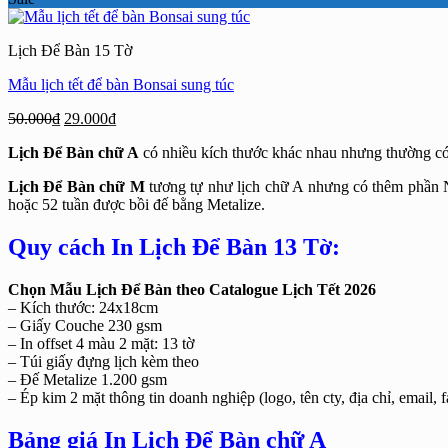
là:
tại
40.000₫.
là:
Lịch Để Bàn 15 Tờ
24.000₫.
Mẫu lịch tết để bàn Bonsai sung túc
Giá
Giá
50.000
₫
29.000
₫
gốc
hiện
Lịch Để Bàn chữ A
có nhiều kích thước khác nhau nhưng thường có 
là:
tại
50.000₫.
là:
Lịch Để Bàn chữ M
tương tự như lịch chữ A nhưng có thêm phần N
29.000₫.
hoặc 52 tuần được bồi đế bằng Metalize.
Quy cách In Lịch Để Bàn 13 Tờ:
Chọn Mẫu Lịch Để Bàn theo Catalogue Lịch Tết 2026
– Kích thước: 24x18cm
– Giấy Couche 230 gsm
– In offset 4 màu 2 mặt: 13 tờ
– Túi giấy đựng lịch kèm theo
– Đế Metalize 1.200 gsm
– Ép kim 2 mặt thông tin doanh nghiệp (logo, tên cty, địa chỉ, email,
Bảng giá In Lịch Để Bàn chữ A