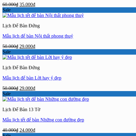
Giá
Giá
60.000
₫
35.000
₫
gốc
hiện
Sale
là:
tại
60.000₫.
là:
Lịch Để Bàn Đứng
35.000₫.
Mẫu lịch để bàn Nội thất phong thuỷ
Giá
Giá
50.000
₫
29.000
₫
gốc
hiện
Sale
là:
tại
50.000₫.
là:
Lịch Để Bàn Đứng
29.000₫.
Mẫu lịch để bàn Lời hay ý đẹp
Giá
Giá
50.000
₫
29.000
₫
gốc
hiện
Sale
là:
tại
50.000₫.
là:
Lịch Để Bàn 13 Tờ
29.000₫.
Mẫu lịch tết để bàn Những con đường đẹp
Giá
Giá
40.000
₫
24.000
₫
gốc
hiện
Sale