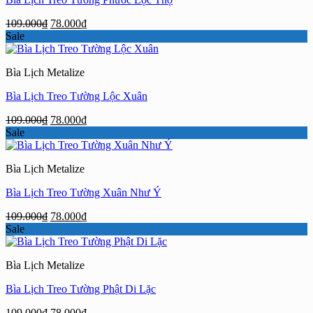
Giá
Giá
109.000
₫
78.000
₫
gốc
hiện
Sale
là:
tại
109.000₫.
là:
Bìa Lịch Metalize
78.000₫.
Bìa Lịch Treo Tường Lộc Xuân
Giá
Giá
109.000
₫
78.000
₫
gốc
hiện
Sale
là:
tại
109.000₫.
là:
Bìa Lịch Metalize
78.000₫.
Bìa Lịch Treo Tường Xuân Như Ý
Giá
Giá
109.000
₫
78.000
₫
gốc
hiện
Sale
là:
tại
109.000₫.
là:
Bìa Lịch Metalize
78.000₫.
Bìa Lịch Treo Tường Phật Di Lặc
Giá
Giá
109.000
₫
78.000
₫