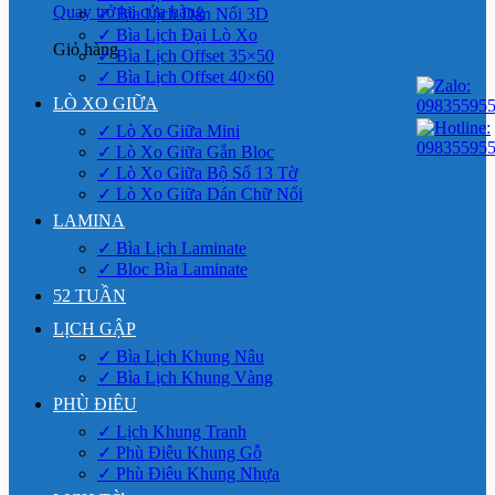
Quay trở lại cửa hàng
✓ Bìa Lịch Dán Nổi 3D
✓ Bìa Lịch Đại Lò Xo
Giỏ hàng
✓ Bìa Lịch Offset 35×50
✓ Bìa Lịch Offset 40×60
LÒ XO GIỮA
✓ Lò Xo Giữa Mini
✓ Lò Xo Giữa Gắn Bloc
✓ Lò Xo Giữa Bộ Số 13 Tờ
✓ Lò Xo Giữa Dán Chữ Nổi
LAMINA
✓ Bìa Lịch Laminate
✓ Bloc Bìa Laminate
52 TUẦN
LỊCH GẬP
✓ Bìa Lịch Khung Nâu
✓ Bìa Lịch Khung Vàng
PHÙ ĐIÊU
✓ Lịch Khung Tranh
✓ Phù Điêu Khung Gỗ
✓ Phù Điêu Khung Nhựa