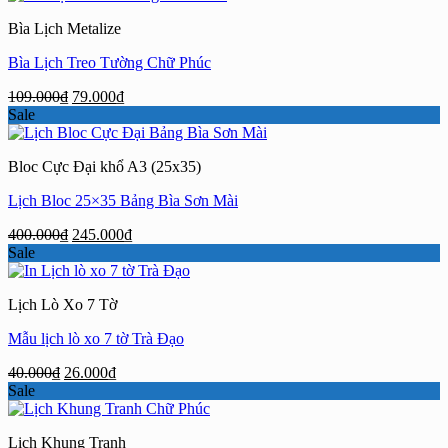
Bìa Lịch Metalize
Bìa Lịch Treo Tường Chữ Phúc
Giá
Giá
109.000
₫
79.000
₫
gốc
hiện
Sale
là:
tại
109.000₫.
là:
Bloc Cực Đại khổ A3 (25x35)
79.000₫.
Lịch Bloc 25×35 Bảng Bìa Sơn Mài
Giá
Giá
400.000
₫
245.000
₫
gốc
hiện
Sale
là:
tại
400.000₫.
là:
Lịch Lò Xo 7 Tờ
245.000₫.
Mẫu lịch lò xo 7 tờ Trà Đạo
Giá
Giá
40.000
₫
26.000
₫
gốc
hiện
Sale
là:
tại
40.000₫.
là:
Lịch Khung Tranh
26.000₫.