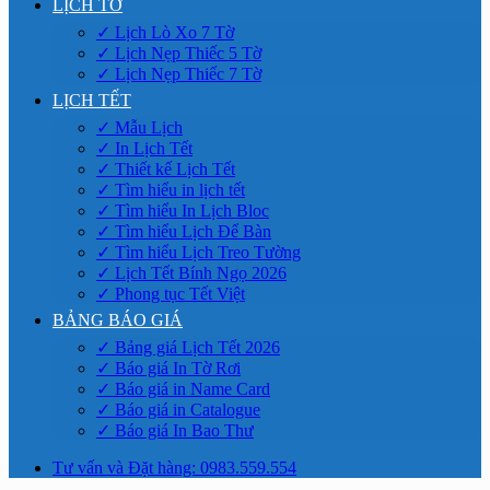
LỊCH TỜ
✓ Lịch Lò Xo 7 Tờ
✓ Lịch Nẹp Thiếc 5 Tờ
✓ Lịch Nẹp Thiếc 7 Tờ
LỊCH TẾT
✓ Mẫu Lịch
✓ In Lịch Tết
✓ Thiết kế Lịch Tết
✓ Tìm hiểu in lịch tết
✓ Tìm hiểu In Lịch Bloc
✓ Tìm hiểu Lịch Để Bàn
✓ Tìm hiểu Lịch Treo Tường
✓ Lịch Tết Bính Ngọ 2026
✓ Phong tục Tết Việt
BẢNG BÁO GIÁ
✓ Bảng giá Lịch Tết 2026
✓ Báo giá In Tờ Rơi
✓ Báo giá in Name Card
✓ Báo giá in Catalogue
✓ Báo giá In Bao Thư
Tư vấn và Đặt hàng: 0983.559.554