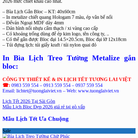
2026 mức chiết khấu cao nhất.
– Bìa Lịch Gắn Bloc – KT: 40x60cm
– In metalize chiết quang Hologam 7 màu, ép vân bế nổi
– Đếván Ngoại MDF dày 4mm
– Dán hình nổi nhựa cẩm thạch / xi vàng cao cấp
– Có khoảng trống dùng để ép kim logo, tên công ty, ..
– Có thể gắn được Bloc đại 14.5×20.5cm, Bloc đại lỡ 12x18cm
– Túi đựng lịch: túi giấy kraft / túi nylon quai đỏ
In Bìa Lịch Treo Tường Metalize gắn
bloc:
CÔNG TY THIẾT KẾ & IN LỊCH TẾT TƯƠNG LAI VIỆT
☎:
0983 559 554 – 0913 559 554 – 0937 559 554
Email: lichtet@tuonglaiviet.vn – Web: www.tuonglaiviet.vn
Lịch Tết 2026 Tại Sài Gòn
Mẫu Lịch Bloc Đẹp 2026 giá rẻ tại gò vấp
Mẫu Lịch Tết Ưa Chuộng
Sale