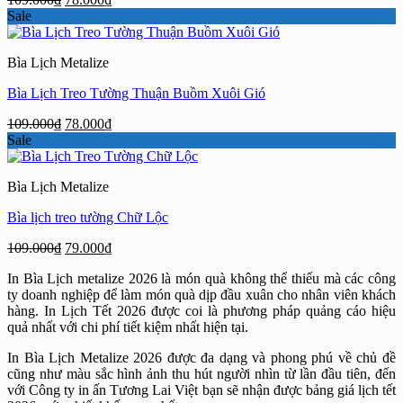
gốc
hiện
Sale
là:
tại
109.000₫.
là:
Bìa Lịch Metalize
78.000₫.
Bìa Lịch Treo Tường Thuận Buồm Xuôi Gió
Giá
Giá
109.000
₫
78.000
₫
gốc
hiện
Sale
là:
tại
109.000₫.
là:
Bìa Lịch Metalize
78.000₫.
Bìa lịch treo tường Chữ Lộc
Giá
Giá
109.000
₫
79.000
₫
gốc
hiện
In Bìa Lịch metalize 2026 là món quà không thể thiếu mà các công
là:
tại
ty doanh nghiệp để làm món quà dịp đầu xuân cho nhân viên khách
109.000₫.
là:
hàng. In Lịch Tết 2026 được coi là phương pháp quảng cáo hiệu
79.000₫.
quả nhất với chi phí tiết kiệm nhất hiện tại.
In Bìa Lịch Metalize 2026 được đa dạng và phong phú về chủ đề
cũng như màu sắc hình ảnh thu hút người nhìn từ lần đầu tiên, đến
với Công ty in ấn Tương Lai Việt bạn sẽ nhận được bảng giá lịch tết