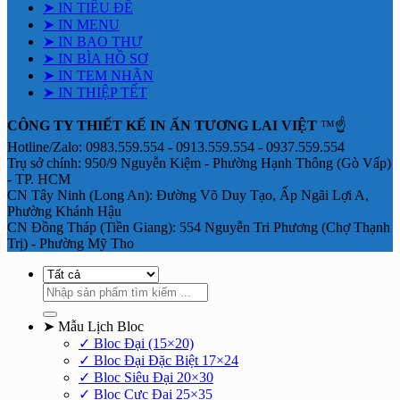
➤ IN TIÊU ĐỀ
➤ IN MENU
➤ IN BAO THƯ
➤ IN BÌA HỒ SƠ
➤ IN TEM NHÃN
➤ IN THIỆP TẾT
CÔNG TY THIẾT KẾ IN ẤN TƯƠNG LAI VIỆT
™☝️
Hotline/Zalo: 0983.559.554 - 0913.559.554 - 0937.559.554
Trụ sở chính: 950/9 Nguyễn Kiệm - Phường Hạnh Thông (Gò Vấp)
- TP. HCM
CN Tây Ninh (Long An): Đường Võ Duy Tạo, Ấp Ngãi Lợi A,
Phường Khánh Hậu
CN Đồng Tháp (Tiền Giang): 554 Nguyễn Tri Phương (Chợ Thạnh
Trị) - Phường Mỹ Tho
Tìm
kiếm:
➤ Mẫu Lịch Bloc
✓ Bloc Đại (15×20)
✓ Bloc Đại Đặc Biệt 17×24
✓ Bloc Siêu Đại 20×30
✓ Bloc Cực Đại 25×35