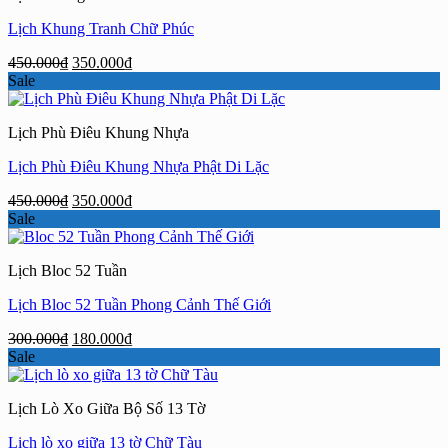
Lịch Khung Tranh Chữ Phúc
Giá
Giá
450.000
₫
350.000
₫
gốc
hiện
Sale
là:
tại
450.000₫.
là:
Lịch Phù Điêu Khung Nhựa
350.000₫.
Lịch Phù Điêu Khung Nhựa Phật Di Lặc
Giá
Giá
450.000
₫
350.000
₫
gốc
hiện
Sale
là:
tại
450.000₫.
là:
Lịch Bloc 52 Tuần
350.000₫.
Lịch Bloc 52 Tuần Phong Cảnh Thế Giới
Giá
Giá
300.000
₫
180.000
₫
gốc
hiện
Sale
là:
tại
300.000₫.
là:
Lịch Lò Xo Giữa Bộ Số 13 Tờ
180.000₫.
Lịch lò xo giữa 13 tờ Chữ Tàu