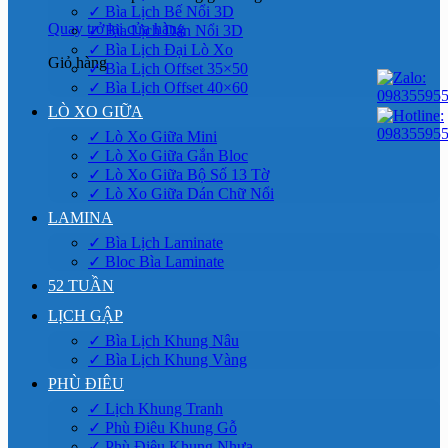
✓ Bìa Lịch Bế Nổi 3D
Quay trở lại cửa hàng
✓ Bìa Lịch Dán Nổi 3D
✓ Bìa Lịch Đại Lò Xo
Giỏ hàng
✓ Bìa Lịch Offset 35×50
✓ Bìa Lịch Offset 40×60
LÒ XO GIỮA
✓ Lò Xo Giữa Mini
✓ Lò Xo Giữa Gắn Bloc
✓ Lò Xo Giữa Bộ Số 13 Tờ
✓ Lò Xo Giữa Dán Chữ Nổi
LAMINA
✓ Bìa Lịch Laminate
✓ Bloc Bìa Laminate
52 TUẦN
LỊCH GẬP
✓ Bìa Lịch Khung Nâu
✓ Bìa Lịch Khung Vàng
PHÙ ĐIÊU
✓ Lịch Khung Tranh
✓ Phù Điêu Khung Gỗ
✓ Phù Điêu Khung Nhựa