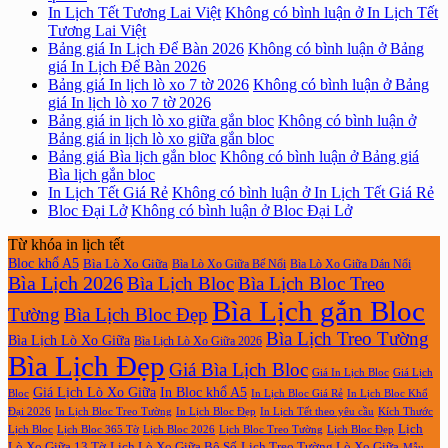
In Lịch Tết Tương Lai Việt
Không có bình luận
ở In Lịch Tết
Tương Lai Việt
Bảng giá In Lịch Để Bàn 2026
Không có bình luận
ở Bảng
giá In Lịch Để Bàn 2026
Bảng giá In lịch lò xo 7 tờ 2026
Không có bình luận
ở Bảng
giá In lịch lò xo 7 tờ 2026
Bảng giá in lịch lò xo giữa gắn bloc
Không có bình luận
ở
Bảng giá in lịch lò xo giữa gắn bloc
Bảng giá Bìa lịch gắn bloc
Không có bình luận
ở Bảng giá
Bìa lịch gắn bloc
In Lịch Tết Giá Rẻ
Không có bình luận
ở In Lịch Tết Giá Rẻ
Bloc Đại Lở
Không có bình luận
ở Bloc Đại Lở
Từ khóa in lịch tết
Bloc khổ A5
Bìa Lò Xo Giữa
Bìa Lò Xo Giữa Bế Nổi
Bìa Lò Xo Giữa Dán Nổi
Bìa Lịch 2026
Bìa Lịch Bloc
Bìa Lịch Bloc Treo
Bìa Lịch gắn Bloc
Tường
Bìa Lịch Bloc Đẹp
Bìa Lịch Treo Tường
Bìa Lịch Lò Xo Giữa
Bìa Lịch Lò Xo Giữa 2026
Bìa Lịch Đẹp
Giá Bìa Lịch Bloc
Giá In Lịch Bloc
Giá Lịch
Giá Lịch Lò Xo Giữa
In Bloc khổ A5
Bloc
In Lịch Bloc Giá Rẻ
In Lịch Bloc Khổ
In Lịch Bloc Đẹp
Đại 2026
In Lịch Bloc Treo Tường
In Lịch Tết theo yêu cầu
Kích Thước
Lịch
Lịch Bloc Treo Tường
Lịch Bloc
Lịch Bloc 365 Tờ
Lịch Bloc 2026
Lịch Bloc Đẹp
Lò Xo Giữa 13 Tờ
Lịch Lò Xo Giữa Bộ Số
Lịch Treo Tường Lò Xo Giữa
Mẫu