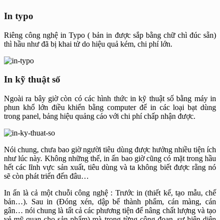
In typo
Riêng công nghệ in Typo ( bản in được sắp bằng chữ chì đúc sẵn)
thì hầu như đã bị khai tử do hiệu quả kém, chi phí lớn.
In kỹ thuật số
Ngoài ra bây giờ còn có các hình thức in kỹ thuật số bằng máy in
phun khổ lớn điều khiển bằng computer để in các loại bạt dùng
trong panel, bảng hiệu quảng cáo với chi phí chấp nhận được.
Nói chung, chưa bao giờ người tiêu dùng được hưởng nhiều tiện ích
như lúc này. Không những thế, in ấn bao giờ cũng có mặt trong hầu
hết các lĩnh vực sản xuất, tiêu dùng và ta không biết được rằng nó
sẽ còn phát triển đến đâu…
In ấn là cả một chuỗi công nghệ : Trước in (thiết kế, tạo mẫu, chế
bản…). Sau in (Đóng xén, dập bế thành phẩm, cán màng, cán
gân… nói chung là tất cả các phương tiện để nâng chất lượng và tạo
vẻ mỹ quan cho sản phẩm) mà trong từng công đoạn, sự hiện diện