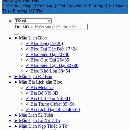
Phường Khánh Hậu
CN Đồng Tháp (Tiền Giang): 554 Nguyễn Tri Phương (Chợ Thạnh
Trị) - Phường Mỹ Tho
Tìm kiếm:
➤ Mẫu Lịch Bloc
✓ Bloc Đại (15×20)
✓ Bloc Đại Đặc Biệt 17×24
✓ Bloc Siêu Đại 20×30
✓ Bloc Cực Đại 25×35
✓ Bloc Siêu Cực Đại 30×40
✓ Bloc Khổ Lớn 38×54
➤ Mẫu Lịch Để Bàn
➤ Mẫu Bìa Lịch gắn Bloc
✓ Bìa Metalize
✓ Bìa Bế Nổi 3D
✓ Bìa Chữ Dán Nổi 3D
✓ Bìa Trung Offset 35×50
✓ Bìa Lịch Đại Offset 40×60
➤ Mẫu Lịch 52 Tuần
➤ Mẫu Lịch Lò Xo 7 Tờ
➤ Mẫu Lịch Nẹp Thiếc 5 Tờ