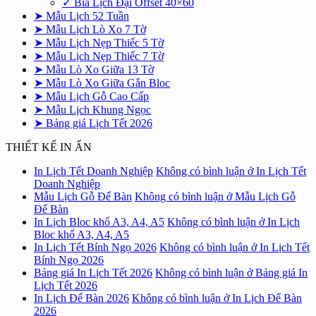
✓ Bìa Lịch Đại Offset 40×60
➤ Mẫu Lịch 52 Tuần
➤ Mẫu Lịch Lò Xo 7 Tờ
➤ Mẫu Lịch Nẹp Thiếc 5 Tờ
➤ Mẫu Lịch Nẹp Thiếc 7 Tờ
➤ Mẫu Lò Xo Giữa 13 Tờ
➤ Mẫu Lò Xo Giữa Gắn Bloc
➤ Mẫu Lịch Gỗ Cao Cấp
➤ Mẫu Lịch Khung Ngọc
➤ Bảng giá Lịch Tết 2026
THIẾT KẾ IN ẤN
In Lịch Tết Doanh Nghiệp
Không có bình luận
ở In Lịch Tết
Doanh Nghiệp
Mẫu Lịch Gỗ Để Bàn
Không có bình luận
ở Mẫu Lịch Gỗ
Để Bàn
In Lịch Bloc khổ A3, A4, A5
Không có bình luận
ở In Lịch
Bloc khổ A3, A4, A5
In Lịch Tết Bính Ngọ 2026
Không có bình luận
ở In Lịch Tết
Bính Ngọ 2026
Bảng giá In Lịch Tết 2026
Không có bình luận
ở Bảng giá In
Lịch Tết 2026
In Lịch Để Bàn 2026
Không có bình luận
ở In Lịch Để Bàn
2026