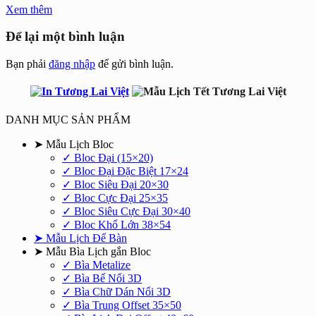
Xem thêm
Để lại một bình luận
Bạn phải
đăng nhập
để gửi bình luận.
DANH MỤC SẢN PHẨM
➤ Mẫu Lịch Bloc
✓ Bloc Đại (15×20)
✓ Bloc Đại Đặc Biệt 17×24
✓ Bloc Siêu Đại 20×30
✓ Bloc Cực Đại 25×35
✓ Bloc Siêu Cực Đại 30×40
✓ Bloc Khổ Lớn 38×54
➤ Mẫu Lịch Để Bàn
➤ Mẫu Bìa Lịch gắn Bloc
✓ Bìa Metalize
✓ Bìa Bế Nổi 3D
✓ Bìa Chữ Dán Nổi 3D
✓ Bìa Trung Offset 35×50