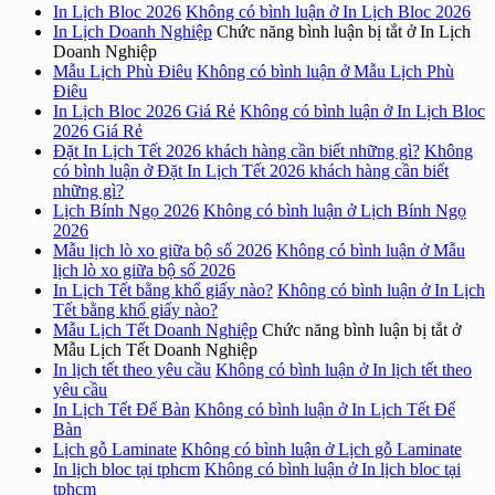
In Lịch Bloc 2026
Không có bình luận
ở In Lịch Bloc 2026
In Lịch Doanh Nghiệp
Chức năng bình luận bị tắt
ở In Lịch
Doanh Nghiệp
Mẫu Lịch Phù Điêu
Không có bình luận
ở Mẫu Lịch Phù
Điêu
In Lịch Bloc 2026 Giá Rẻ
Không có bình luận
ở In Lịch Bloc
2026 Giá Rẻ
Đặt In Lịch Tết 2026 khách hàng cần biết những gì?
Không
có bình luận
ở Đặt In Lịch Tết 2026 khách hàng cần biết
những gì?
Lịch Bính Ngọ 2026
Không có bình luận
ở Lịch Bính Ngọ
2026
Mẫu lịch lò xo giữa bộ số 2026
Không có bình luận
ở Mẫu
lịch lò xo giữa bộ số 2026
In Lịch Tết bằng khổ giấy nào?
Không có bình luận
ở In Lịch
Tết bằng khổ giấy nào?
Mẫu Lịch Tết Doanh Nghiệp
Chức năng bình luận bị tắt
ở
Mẫu Lịch Tết Doanh Nghiệp
In lịch tết theo yêu cầu
Không có bình luận
ở In lịch tết theo
yêu cầu
In Lịch Tết Để Bàn
Không có bình luận
ở In Lịch Tết Để
Bàn
Lịch gỗ Laminate
Không có bình luận
ở Lịch gỗ Laminate
In lịch bloc tại tphcm
Không có bình luận
ở In lịch bloc tại
tphcm