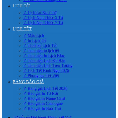
LỊCH TỜ
✓ Lịch Lò Xo 7 Tờ
✓ Lịch Nẹp Thiếc 5 Tờ
✓ Lịch Nẹp Thiếc 7 Tờ
LỊCH TẾT
✓ Mẫu Lịch
✓ In Lịch Tết
✓ Thiết kế Lịch Tết
✓ Tìm hiểu in lịch tết
✓ Tìm hiểu In Lịch Bloc
✓ Tìm hiểu Lịch Để Bàn
✓ Tìm hiểu Lịch Treo Tường
✓ Lịch Tết Bính Ngọ 2026
✓ Phong tục Tết Việt
BẢNG BÁO GIÁ
✓ Bảng giá Lịch Tết 2026
✓ Báo giá In Tờ Rơi
✓ Báo giá in Name Card
✓ Báo giá in Catalogue
✓ Báo giá In Bao Thư
Tư vấn và Đặt hàng: 0983.559.554