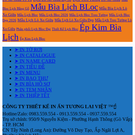
Mẫu Bìa Lịch BLoc
Mẫu Bìa Lịch Lò
Bloc Lịch Bằng Gỗ
Xo Giữa
Mẫu Lịch Bloc
Mẫu Lịch Bloc 2026
Mẫu Lịch Bloc Treo Tường
Mẫu Lịch Bloc
Mẫu Lịch Lò Xo Giữa
Mẫu Lịch Lò Xo Giữa Đẹp
Mẫu Lịch Treo Tường Lò
Đẹp 2026
Ép Kim Bìa
Xo Giữa
Phân phối Lịch Bloc Đại
Thiết Kế Lịch Bloc
Lịch
Ép Kim Lịch Bloc
➤ IN TỜ RƠI
➤ IN CATALOGUE
➤ IN NAME CARD
➤ IN TIÊU ĐỀ
➤ IN MENU
➤ IN BAO THƯ
➤ IN BÌA HỒ SƠ
➤ IN TEM NHÃN
➤ IN THIỆP TẾT
CÔNG TY THIẾT KẾ IN ẤN TƯƠNG LAI VIỆT
™☝️
Hotline/Zalo: 0983.559.554 - 0913.559.554 - 0937.559.554
Trụ sở chính: 950/9 Nguyễn Kiệm - Phường Hạnh Thông (Gò Vấp)
- TP. HCM
CN Tây Ninh (Long An): Đường Võ Duy Tạo, Ấp Ngãi Lợi A,