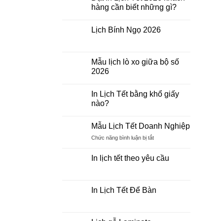
ở
hàng cần biết những gì?
In
Lịch
Không
Bloc
có
2026
Lịch Bính Ngọ 2026
bình
Giá
luận
Rẻ
Không
ở
có
Đặt
bình
In
luận
Mẫu lịch lò xo giữa bộ số
Lịch
ở
Tết
2026
Lịch
2026
Bính
khách
Không
Ngọ
hàng
có
2026
In Lịch Tết bằng khổ giấy
cần
bình
biết
luận
nào?
những
ở
gì?
Mẫu
Không
lịch
có
Mẫu Lịch Tết Doanh Nghiệp
lò
bình
xo
luận
ở
Chức năng bình luận bị tắt
giữa
ở
bộ
In
Mẫu
số
Lịch
Lịch
In lịch tết theo yêu cầu
2026
Tết
Tết
bằng
Không
khổ
Doanh
có
giấy
Nghiệp
bình
nào?
luận
In Lịch Tết Để Bàn
ở
In
Không
lịch
có
tết
bình
theo
luận