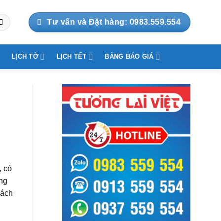
Tư vấn và Đặt hàng: 0983.559.554
LỊCH TỜ
LỊCH TẾT
BẢNG BÁO GIÁ
, có
ảng
hách