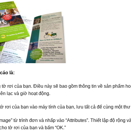
cáo là:
g tờ rơi của bạn. Điều này sẽ bao gồm thông tin về sản phẩm h
liên lạc và giờ hoạt động.
ờ rơi của bạn vào máy tính của bạn, lưu tất cả để cùng một thư
ge” từ trình đơn và nhấp vào “Attributes”. Thiết lập độ rộng v
cho tờ rơi của bạn và bấm “OK.”