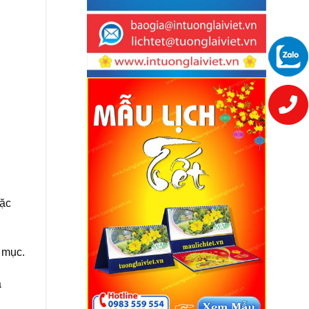
oặc
 mục.
à