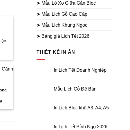
➤ Mẫu Lò Xo Giữa Gắn Bloc
➤ Mẫu Lịch Gỗ Cao Cấp
➤ Mẫu Lịch Khung Ngọc
➤ Bảng giá Lịch Tết 2026
 Lộc
Giá
THIẾT KẾ IN ẤN
hiện
tại
.
là:
78.000₫.
In Lịch Tết Doanh Nghiệp
Không
có
bình
N
luận
Mẫu Lịch Gỗ Để Bàn
hong
ở
In
Không
Lịch
có
Giá
₫
Tết
bình
hiện
Doanh
luận
In Lịch Bloc khổ A3, A4, A5
tại
Nghiệp
ở
₫.
là:
Mẫu
Không
180.000₫.
Lịch
có
Gỗ
bình
Để
luận
In Lịch Tết Bính Ngọ 2026
Bàn
ở