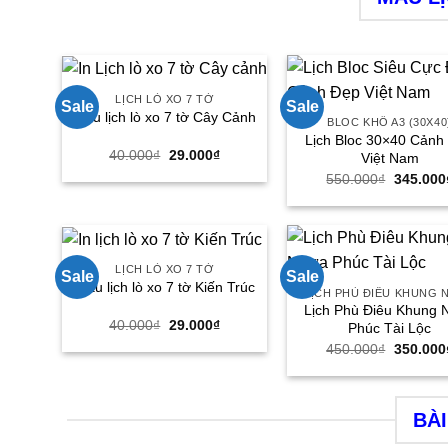
LỊCH LÒ XO 7 TỜ
Sale
Sale
Mẫu lịch lò xo 7 tờ Cây Cảnh
BLOC KHỔ A3 (30X40
Lịch Bloc 30×40 Cảnh
Giá
Giá
40.000
₫
29.000
₫
Việt Nam
gốc
hiện
Giá
550.000
₫
345.000
là:
tại
gốc
40.000₫.
là:
là:
29.000₫.
550.000
LỊCH LÒ XO 7 TỜ
Sale
Sale
Mẫu lịch lò xo 7 tờ Kiến Trúc
LỊCH PHÙ ĐIÊU KHUNG 
Lịch Phù Điêu Khung 
Giá
Giá
40.000
₫
29.000
₫
Phúc Tài Lộc
gốc
hiện
Giá
450.000
₫
350.000
là:
tại
gốc
40.000₫.
là:
là:
29.000₫.
450.000
BÀI