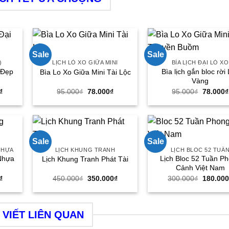
Sale
Sale
)
LỊCH LÒ XO GIỮA MINI
BÌA LỊCH ĐẠI LÒ XO
 Đẹp
Bìa lịch gắn bloc rời
Bìa Lo Xo Giữa Mini Tài Lộc
Vàng
Giá
Giá
Giá
Giá
₫
95.000
₫
78.000
₫
95.000
₫
78.000
₫
hiện
gốc
hiện
gốc
tại
là:
tại
là:
₫.
là:
95.000₫.
là:
95.000₫
345.000₫.
78.000₫.
Sale
Sale
NHỰA
LỊCH KHUNG TRANH
LỊCH BLOC 52 TUẦ
Nhựa
Lịch Bloc 52 Tuần P
Lịch Khung Tranh Phát Tài
Cảnh Việt Nam
Giá
Giá
Giá
Giá
₫
450.000
₫
350.000
₫
300.000
₫
180.000
hiện
gốc
hiện
gốc
tại
là:
tại
là:
₫.
là:
450.000₫.
là:
300.000
350.000₫.
350.000₫.
 VIẾT LIÊN QUAN