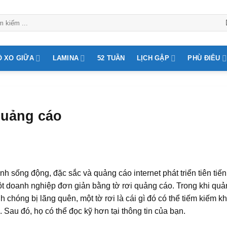
Ò XO GIỮA
LAMINA
52 TUẦN
LỊCH GẬP
PHÙ ĐIÊU
 quảng cáo
nh sống động, đặc sắc và quảng cáo internet phát triển tiên tiến
 một doanh nghiệp đơn giản bằng tờ rơi quảng cáo. Trong khi qu
nh chóng bị lãng quên, một tờ rơi là cái gì đó có thể tiếm kiếm k
Sau đó, họ có thể đọc kỹ hơn tại thông tin của bạn.