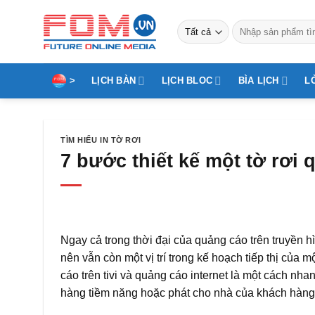
Bỏ
qua
Tìm
kiếm:
nội
dung
>
LỊCH BÀN
LỊCH BLOC
BÌA LỊCH
L
TÌM HIỂU IN TỜ RƠI
7 bước thiết kế một tờ rơi
Ngay cả trong thời đại của quảng cáo trên truyền hì
nên vẫn còn một vị trí trong kế hoạch tiếp thị của
cáo trên tivi và quảng cáo internet là một cách nha
hàng tiềm năng hoặc phát cho nhà của khách hàng. 