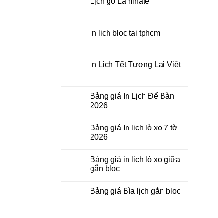
Lịch gỗ Laminate
yêu
ở
cầu
In
Không
Lịch
có
Tết
bình
Để
luận
In lịch bloc tại tphcm
Bàn
ở
Lịch
Không
gỗ
có
Laminate
bình
luận
In Lịch Tết Tương Lai Việt
ở
In
Không
lịch
có
bloc
bình
tại
luận
Bảng giá In Lịch Để Bàn
tphcm
ở
2026
In
Lịch
Không
Tết
có
Tương
Bảng giá In lịch lò xo 7 tờ
bình
Lai
luận
2026
Việt
ở
Bảng
Không
giá
có
Bảng giá in lịch lò xo giữa
In
bình
Lịch
luận
gắn bloc
Để
ở
Bàn
Bảng
Không
2026
giá
có
Bảng giá Bìa lịch gắn bloc
In
bình
lịch
luận
Không
lò
ở
có
xo
Bảng
bình
7
giá