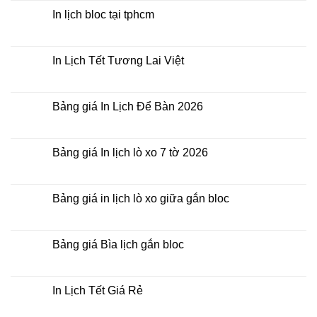
Tết
bình
Để
luận
In lịch bloc tại tphcm
Bàn
ở
Lịch
Không
gỗ
có
Laminate
bình
luận
In Lịch Tết Tương Lai Việt
ở
In
Không
lịch
có
bloc
bình
tại
luận
Bảng giá In Lịch Để Bàn 2026
tphcm
ở
In
Không
Lịch
có
Tết
bình
Tương
luận
Bảng giá In lịch lò xo 7 tờ 2026
Lai
ở
Việt
Bảng
Không
giá
có
In
bình
Lịch
luận
Bảng giá in lịch lò xo giữa gắn bloc
Để
ở
Bàn
Bảng
Không
2026
giá
có
In
bình
lịch
luận
Bảng giá Bìa lịch gắn bloc
lò
ở
xo
Bảng
Không
7
giá
có
tờ
in
bình
2026
lịch
luận
In Lịch Tết Giá Rẻ
lò
ở
xo
Bảng
Không
giữa
giá
có