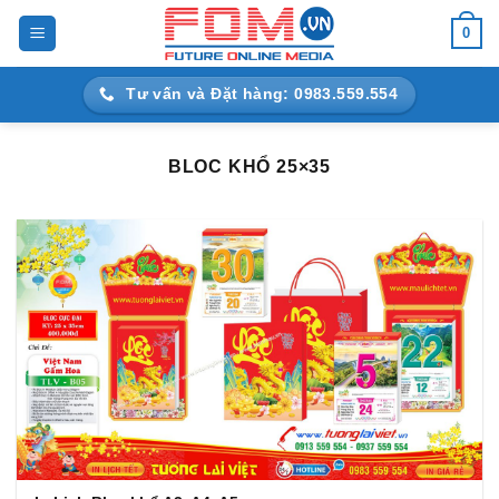
Bỏ
0
qua
nội
Tư vấn và Đặt hàng: 0983.559.554
dung
BLOC KHỔ 25×35