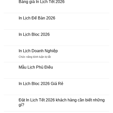
khổ
luận
Bảng giá In Lịch Tết 2026
A3,
ở
A4,
In
Không
A5
Lịch
có
Tết
bình
Bính
luận
In Lịch Để Bàn 2026
Ngọ
ở
2026
Bảng
Không
giá
có
In
bình
Lịch
luận
In Lịch Bloc 2026
Tết
ở
2026
In
Không
Lịch
có
Để
bình
Bàn
luận
In Lịch Doanh Nghiệp
2026
ở
In
ở
Chức năng bình luận bị tắt
Lịch
In
Bloc
Lịch
2026
Mẫu Lịch Phù Điêu
Doanh
Không
Nghiệp
có
bình
luận
In Lịch Bloc 2026 Giá Rẻ
ở
Mẫu
Không
Lịch
có
Phù
bình
Điêu
luận
Đặt In Lịch Tết 2026 khách hàng cần biết những
ở
gì?
In
Lịch
Không
Bloc