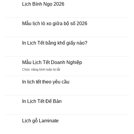
có
2026
Lịch Bính Ngọ 2026
bình
Giá
luận
Rẻ
Không
ở
có
Đặt
bình
In
luận
Mẫu lịch lò xo giữa bộ số 2026
Lịch
ở
Tết
Lịch
Không
2026
Bính
có
khách
Ngọ
bình
hàng
2026
luận
In Lịch Tết bằng khổ giấy nào?
cần
ở
biết
Mẫu
Không
những
lịch
có
gì?
lò
bình
xo
luận
Mẫu Lịch Tết Doanh Nghiệp
giữa
ở
bộ
In
ở
Chức năng bình luận bị tắt
số
Lịch
Mẫu
2026
Tết
Lịch
bằng
In lịch tết theo yêu cầu
khổ
Tết
giấy
Không
Doanh
nào?
có
Nghiệp
bình
luận
In Lịch Tết Để Bàn
ở
In
Không
lịch
có
tết
bình
theo
luận
Lịch gỗ Laminate
yêu
ở
cầu
In
Không
Lịch
có