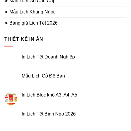
➤ Mẫu Lịch Gỗ Cao Cấp
➤ Mẫu Lịch Khung Ngọc
➤ Bảng giá Lịch Tết 2026
THIẾT KẾ IN ẤN
In Lịch Tết Doanh Nghiệp
Không
có
bình
luận
Mẫu Lịch Gỗ Để Bàn
ở
In
Không
Lịch
có
Tết
bình
Doanh
luận
In Lịch Bloc khổ A3, A4, A5
Nghiệp
ở
Mẫu
Không
Lịch
có
Gỗ
bình
Để
luận
In Lịch Tết Bính Ngọ 2026
Bàn
ở
In
Không
Lịch
có
Bloc
bình